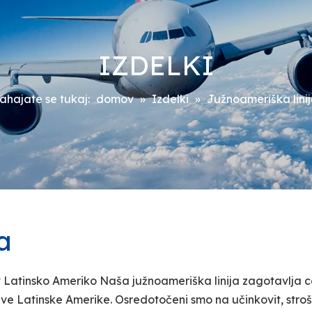
IZDELKI
ahajate se tukaj:
domov
»
Izdelki
»
Južnoameriška lini
a
v Latinsko Ameriko Naša južnoameriška linija zagotavlja c
ržave Latinske Amerike. Osredotočeni smo na učinkovit, str