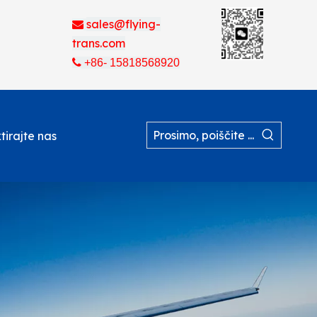
sales@flying-

trans.com

+86- 15818568920
tirajte nas