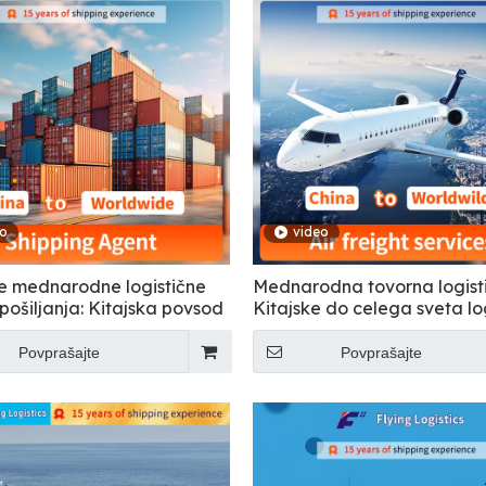
eo
video
e mednarodne logistične
Mednarodna tovorna logist
 pošiljanja: Kitajska povsod
Kitajske do celega sveta lo
od vrat do vrat
Povprašajte
Povprašajte