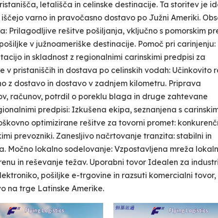
stanišča, letališča in celinske destinacije. Ta storitev je i
ki iščejo varno in pravočasno dostavo po Južni Ameriki. Ob
: Prilagodljive rešitve pošiljanja, vključno s pomorskim 
pošiljke v južnoameriške destinacije. Pomoč pri carinjenju:
ijo in skladnost z regionalnimi carinskimi predpisi za
 v pristaniščih in dostava po celinskih vodah: Učinkovito 
jučno z dostavo in dostavo v zadnjem kilometru. Priprava
v, računov, potrdil o poreklu blaga in druge zahtevane
ionalnimi predpisi: Izkušena ekipa, seznanjena s carinskim
troškovno optimizirane rešitve za tovorni promet: konkuren
kimi prevozniki. Zanesljivo načrtovanje tranzita: stabilni in
ra. Močno lokalno sodelovanje: Vzpostavljena mreža lokaln
nu in reševanje težav. Uporabni tovor Idealen za industr
troniko, pošiljke e-trgovine in razsuti komercialni tovor, 
o na trge Latinske Amerike.