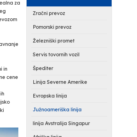
dealna za
seg
Zračni prevoz
prevozom
Pomorski prevoz
Železniški promet
ravnanje
Servis tovornih vozil
Špediter
i in
čne cene
Linija Severne Amerike
ih
Evropska linija
ijsko
Južnoameriška linija
ki
linija Avstralija Singapur