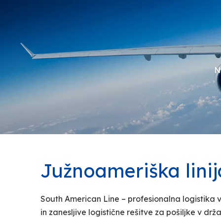
N
Južnoameriška linij
South American Line – profesionalna logistika 
in zanesljive logistične rešitve za pošiljke v d