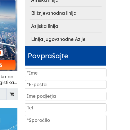
Afriška linija
Bližnjevzhodna linija
Azijska linija
Linija jugovzhodne Azije
Povprašajte
ika od
gistika