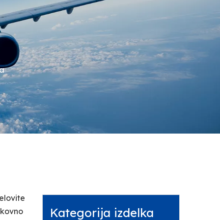
ja
elovite
Kategorija izdelka
oškovno