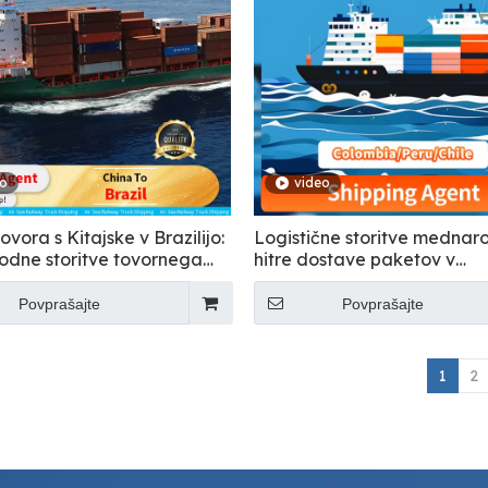
eo
video
ovora s Kitajske v Brazilijo:
Logistične storitve mednar
dne storitve tovornega
hitre dostave paketov v
a
Kolumbijo/Peru/Čile
Povprašajte
Povprašajte
1
2