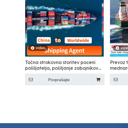
video
vid
Točna strokovna storitev poceni
Prevoz t
pošiljatelja, pošiljanje zabojnikov
mednaro
po vsem svetu
promet
Povprašajte