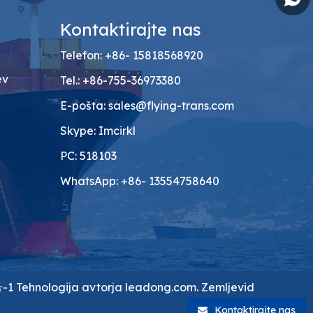
i
Kontaktirajte nas
Telefon: +86- 15818568920
ev
Tel.: +86-755-36973380
E-pošta:
sales@flying-trans.com
Skype: Imcirkl
PC: 518103
WhatsApp: +86- 13554758640
号-1
Tehnologija avtorja
leadong.com.
Zemljevid
Kontaktirajte nas