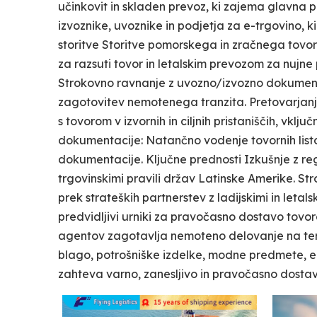
učinkovit in skladen prevoz, ki zajema glavna pri
izvoznike, uvoznike in podjetja za e-trgovino, 
storitve Storitve pomorskega in zračnega tovora
za razsuti tovor in letalskim prevozom za nujne 
Strokovno ravnanje z uvozno/izvozno dokumentac
zagotovitev nemotenega tranzita. Pretovarjanje
s tovorom v izvornih in ciljnih pristaniščih, vkl
dokumentacije: Natančno vodenje tovornih listo
dokumentacije. Ključne prednosti Izkušnje z reg
trgovinskimi pravili držav Latinske Amerike. S
prek strateških partnerstev z ladijskimi in letals
predvidljivi urniki za pravočasno dostavo tovo
agentov zagotavlja nemoteno delovanje na tere
blago, potrošniške izdelke, modne predmete, elek
zahteva varno, zanesljivo in pravočasno dostav