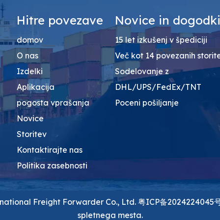
Hitre povezave
Novice in dogodk
domov
15 let izkušenj v špediciji
O nas
Več kot 14 povezanih storit
Izdelki
Sodelovanje z
Aplikacija
DHL/UPS/FedEx/TNT
pogosta vprašanja
Poceni pošiljanje
Novice
Storitev
Kontaktirajte nas
Politika zasebnosti
national Freight Forwarder Co., Ltd.
粤ICP备2024224045
spletnega mesta.