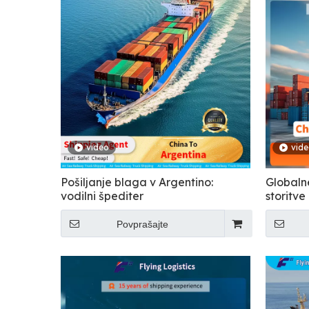
video
vid
Pošiljanje blaga v Argentino:
Globaln
vodilni špediter
storitve
Povprašajte