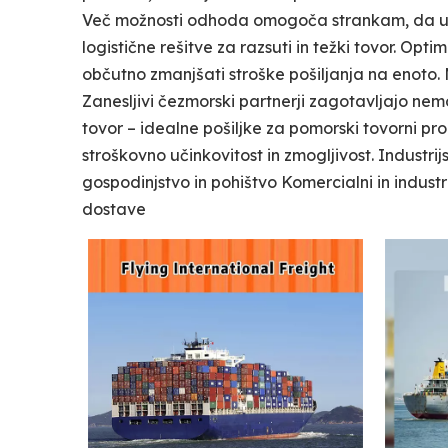
Več možnosti odhoda omogoča strankam, da ura
logistične rešitve za razsuti in težki tovor. Op
občutno zmanjšati stroške pošiljanja na enoto. 
Zanesljivi čezmorski partnerji zagotavljajo nemot
tovor – idealne pošiljke za pomorski tovorni pr
stroškovno učinkovitost in zmogljivost. Industri
gospodinjstvo in pohištvo Komercialni in industrij
dostave