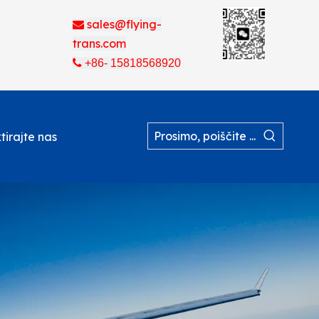
sales@flying-

trans.com

+86- 15818568920
tirajte nas