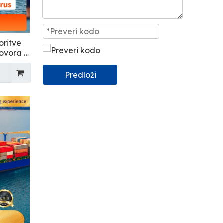
oritve
tovora v
Predloži