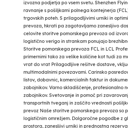
izvozna podjetja po vsem svetu. Shenzhen Flying
ravnanje s pošiljkami polnega kontejnerja (FCL)
trgovskih poteh. S prilagodljivimi urniki in o
prevoza, hkrati pa zagotavljamo zanesljivo dost
celovite storitve pomorskega prevoza od izvor
logistično verigo in strankam ponujajo brezhi
Storitve pomorskega prevoza FCL in LCL Profesio
primernimi tako za velike količine kot tudi za m
vrat do vrat Prilagodljive rešitve dostave, vk
multimodalnimi povezavami. Carinsko posredov
listov, dobavnic, komercialnih faktur in dokumen
zabojnikov. Varno skladiščenje, profesionalno n
zabojnikov. Svetovanje in pomoč pri zavarovan
transportnih tveganj in zaščito vrednosti pošilj
prevoz Naše storitve pomorskega prevoza so pod
logističnim omrežjem. Dolgoročne pogodbe z gl
prostora, zanesljivi urniki in prednostna rezerva