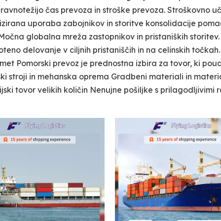
vnotežijo čas prevoza in stroške prevoza. Stroškovno uč
timizirana uporaba zabojnikov in storitve konsolidacije pom
Močna globalna mreža zastopnikov in pristaniških storitev.
eno delovanje v ciljnih pristaniščih in na celinskih točkah.
omet Pomorski prevoz je prednostna izbira za tovor, ki pou
jski stroji in mehanska oprema Gradbeni materiali in materi
ski tovor velikih količin Nenujne pošiljke s prilagodljivimi r