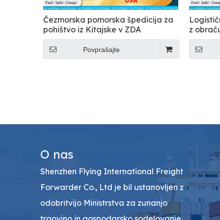
Čezmorska pomorska špedicija za
Logistič
pohištvo iz Kitajske v ZDA
z obra
Povprašajte
O nas
Shenzhen Flying International Freight
Forwarder Co., Ltd je bil ustanovljen z
odobritvijo Ministrstva za zunanjo
trgovino in gospodarsko sodelovanje.