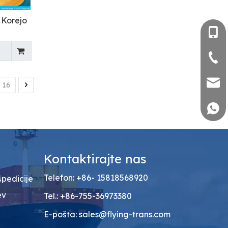
v Korejo
+86- 
+86-
sales
16
+86 1
i
Kontaktirajte nas
Telefon: +86- 15818568920
špedicije
ev
Tel.: +86-755-36973380
E-pošta:
sales@flying-trans.com