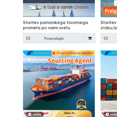
Storitev pomorskega tovornega
Storitev
prometa po vsem svetu
zraku/p
tovor/to
špediter
Povprašajte
Afriko,
logistik
video
vid