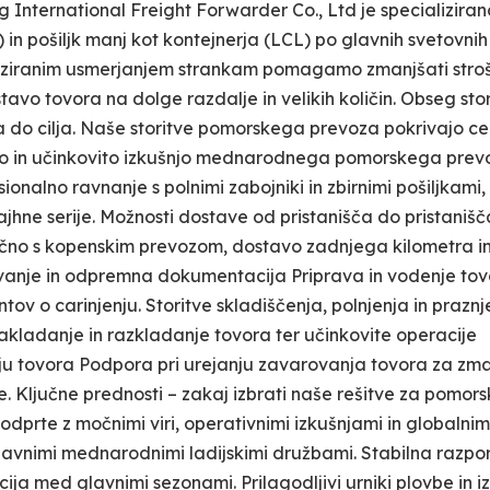
 International Freight Forwarder Co., Ltd je specializiran
 in pošiljk manj kot kontejnerja (LCL) po glavnih svetovnih
ptimiziranim usmerjanjem strankam pomagamo zmanjšati stro
avo tovora na dolge razdalje in velikih količin. Obseg stor
a do cilja. Naše storitve pomorskega prevoza pokrivajo ce
bno in učinkovito izkušnjo mednarodnega pomorskega prev
nalno ravnanje s polnimi zabojniki in zbirnimi pošiljkami,
ajhne serije. Možnosti dostave od pristanišča do pristanišč
ljučno s kopenskim prevozom, dostavo zadnjega kilometra i
anje in odpremna dokumentacija Priprava in vodenje tov
tov o carinjenju. Storitve skladiščenja, polnjenja in praznj
akladanje in razkladanje tovora ter učinkovite operacije
ju tovora Podpora pri urejanju zavarovanja tovora za zm
ke. Ključne prednosti – zakaj izbrati naše rešitve za pomors
prte z močnimi viri, operativnimi izkušnjami in globalnim
avnimi mednarodnimi ladijskimi družbami. Stabilna razpo
cija med glavnimi sezonami. Prilagodljivi urniki plovbe in iz