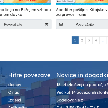
na linija na Bližnjem vzhodu
Špediter pošilja s Kitajske 
čunom davka
za prevoz hrane
Povprašajte
Povprašajte
1
2
3
4
...
Hitre povezave
Novice in dogodk
domov
15 let izkušenj na področju 
O nas
Več kot 14 povezanih storit
Izdelki
Sodelovanje z
Aplikacija
DHL/UPS/FedEx/TNT