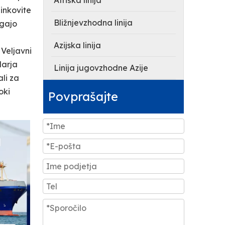
Afriška linija
inkovite
Bližnjevzhodna linija
agajo
Azijska linija
 Veljavni
darja
Linija jugovzhodne Azije
ali za
oki
Povprašajte