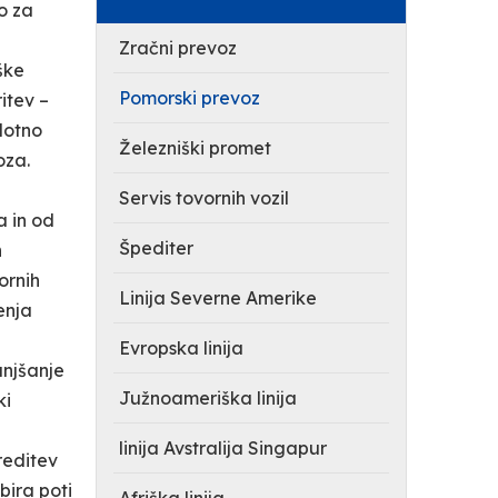
o za
Zračni prevoz
ške
Pomorski prevoz
itev –
lotno
Železniški promet
oza.
Servis tovornih vozil
a in od
Špediter
n
ornih
Linija Severne Amerike
enja
Evropska linija
anjšanje
Južnoameriška linija
ki
linija Avstralija Singapur
reditev
bira poti