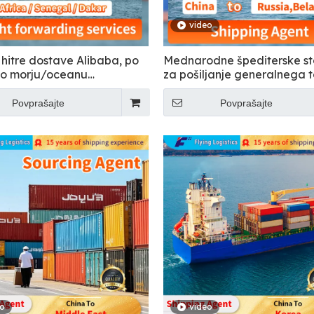
video
 hitre dostave Alibaba, po
Mednarodne špediterske st
o morju/oceanu
za pošiljanje generalnega 
vor/ladijski kontejner LCL
Rusijo
/zastopnik iz Kitajske v
Povprašajte
Povprašajte
 Senegal, Dakar Hitra DDP
a
eo
video