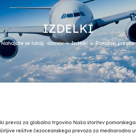
IZDELKI
Nahajate se tukaj:
domov
»
Izdelki
»
Pomorski prevoz
ski prevoz za globalno trgovino Naša storitev pomorskega
zširljive rešitve čezoceanskega prevoza za mednarodna u