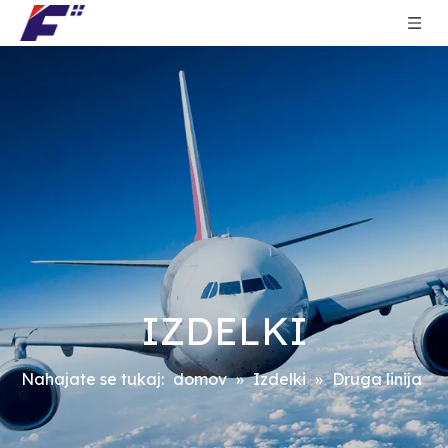
IZDELKI
Nahajate se tukaj:
domov
»
Izdelki
»
Druga linija