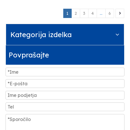
1
2
3
4
...
6
Kategorija izdelka
Povprašajte