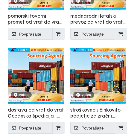
video
video
pomorski tovorni
mednarodni letalski
promet od vrat do vrat
prevoz od vrat do vrat
- Flying
v več kot 200 držav -
Flying
Povprašajte
Povprašajte
video
video
dostava od vrat do vrat
stroškovno učinkovito
Oceanska špedicija -
podjetje za zračni
Flying
prevoz razsutega
tovora - Flying
Povprašajte
Povprašajte