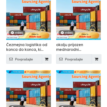
video
video
Čezmejna logistika od
okolju prijazen
konca do konca, ki
mednarodni
podpira več kot 150
kontejnerski transport -
držav - Letenje
Flying
Povprašajte
Povprašajte