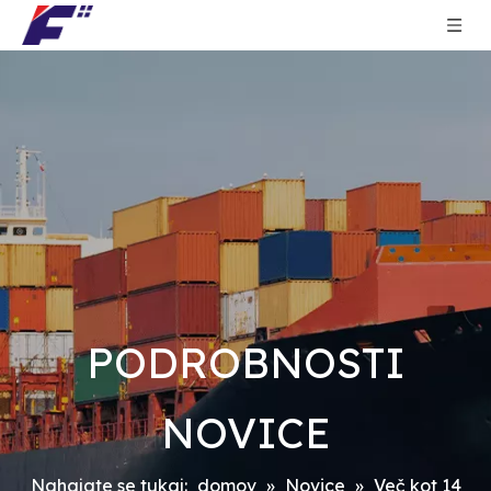
PODROBNOSTI
NOVICE
Nahajate se tukaj:
domov
»
Novice
»
Več kot 14