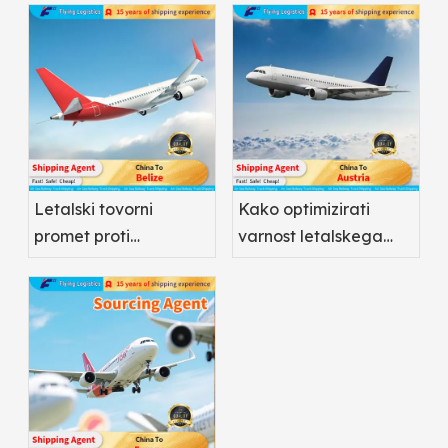
Letalski tovorni
Kako optimizirati
promet proti
varnost letalskega
pomorskemu
tovornega prometa
tovornemu prometu:
Pharma
kaj je boljše za
farmacevtske
izdelke?