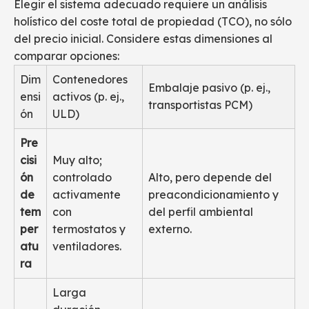
Elegir el sistema adecuado requiere un análisis
holístico del coste total de propiedad (TCO), no sólo
del precio inicial. Considere estas dimensiones al
comparar opciones:
Dim
Contenedores
Embalaje pasivo (p. ej.,
ensi
activos (p. ej.,
transportistas PCM)
ón
ULD)
Pre
cisi
Muy alto;
ón
controlado
Alto, pero depende del
de
activamente
preacondicionamiento y
tem
con
del perfil ambiental
per
termostatos y
externo.
atu
ventiladores.
ra
Larga