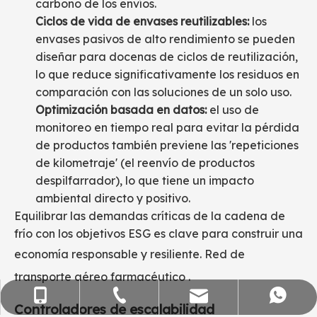
carbono de los envíos.
Ciclos de vida de envases reutilizables:
los
envases pasivos de alto rendimiento se pueden
diseñar para docenas de ciclos de reutilización,
lo que reduce significativamente los residuos en
comparación con las soluciones de un solo uso.
Optimización basada en datos:
el uso de
monitoreo en tiempo real para evitar la pérdida
de productos también previene las 'repeticiones
de kilometraje' (el reenvío de productos
despilfarrador), lo que tiene un impacto
ambiental directo y positivo.
Equilibrar las demandas críticas de la cadena de
frío con los objetivos ESG es clave para construir una
economía responsable y resiliente.
Red de
transporte aéreo farmacéutico
.
ventas@flying-trans.com
+86-755-36973380
+86- 15818568920
+86 13554758640
Controladores de escalabilidad