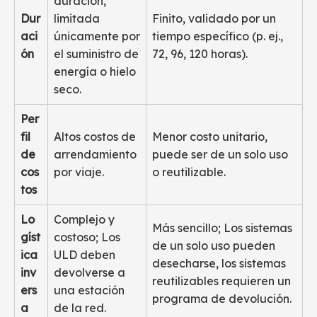
duración,
Dur
limitada
Finito, validado por un
aci
únicamente por
tiempo específico (p. ej.,
ón
el suministro de
72, 96, 120 horas).
energía o hielo
seco.
Per
fil
Altos costos de
Menor costo unitario,
de
arrendamiento
puede ser de un solo uso
cos
por viaje.
o reutilizable.
tos
Lo
Complejo y
Más sencillo; Los sistemas
gíst
costoso; Los
de un solo uso pueden
ica
ULD deben
desecharse, los sistemas
inv
devolverse a
reutilizables requieren un
ers
una estación
programa de devolución.
a
de la red.