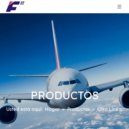
PRODUCTOS
Usted está aquí:
Hogar
»
Productos
»
Otra Línea