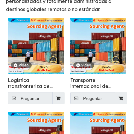
personalizadas y totalmente administradas a
destinos globales remotos o no estándar.
video
video
Logística
Transporte
transfronteriza de
internacional de
extremo a extremo que
contenedores
brinda soporte a más
ecológico - Flying
Preguntar
Preguntar
de 150 países - Flying