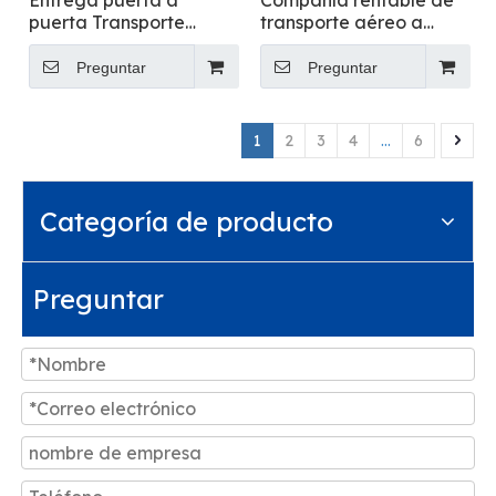
Entrega puerta a
Compañía rentable de
puerta Transporte
transporte aéreo a
marítimo de carga -
granel - Flying
Volando
Preguntar
Preguntar
1
2
3
4
...
6
Categoría de producto
Preguntar