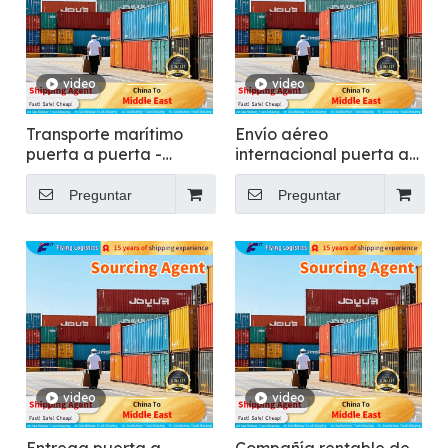
video
video
Transporte marítimo
Envío aéreo
puerta a puerta -
internacional puerta a
Volando
puerta a más de 200
países - Flying
Preguntar
Preguntar
video
video