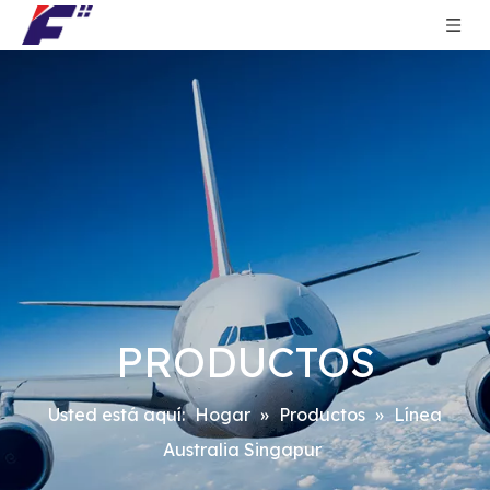
PRODUCTOS
Usted está aquí:
Hogar
»
Productos
»
Línea
Australia Singapur