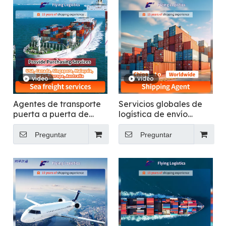
video
video
Agentes de transporte
Servicios globales de
puerta a puerta de
logística de envío
China para transporte
internacional: China a
de carga marítimo DDP
todas partes
Preguntar
Preguntar
a EE. UU., Canadá,
Singapur, Malasia,
Dubai, Europa y
Australia