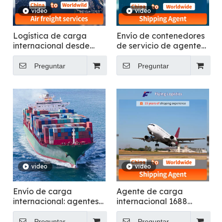
video
video
Logística de carga
Envío de contenedores
internacional desde
de servicio de agente
China a logística puerta
de envío barato
a puerta en todo el
profesional puntual a
Preguntar
Preguntar
mundo
todo el mundo
video
video
Envío de carga
Agente de carga
internacional: agentes
internacional 1688
de transporte de carga
Agente de envío de
expertos
Amazon DDP DDU
Preguntar
Preguntar