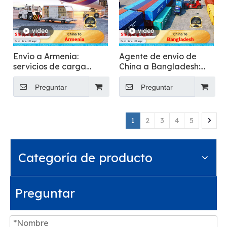
video
video
Envío a Armenia:
Agente de envío de
servicios de carga
China a Bangladesh:
internacionales
servicio de carga
confiables
internacional
Preguntar
Preguntar
1
2
3
4
5
Categoría de producto
Preguntar