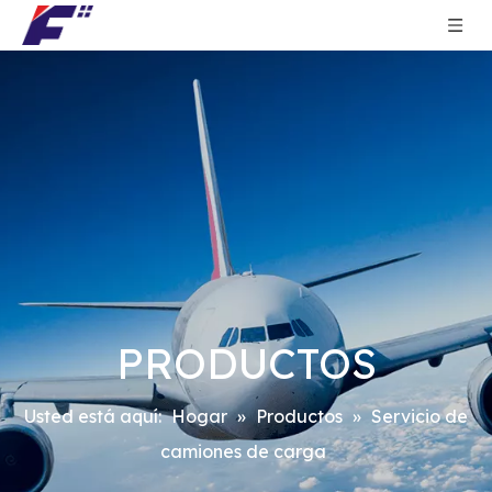
PRODUCTOS
Usted está aquí:
Hogar
»
Productos
»
Servicio de
camiones de carga