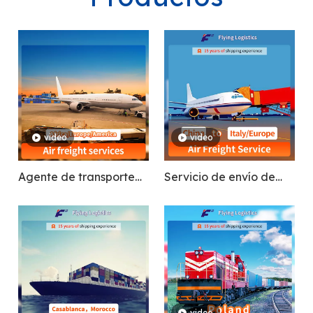
video
video
Agente de transporte
Servicio de envío de
aéreo rápido Servicio
carga aérea de Europa
de logística barato
desde China a Ghana,
Nigeria, Uganda,
Kenia, Sudáfrica,
Europa, América
video