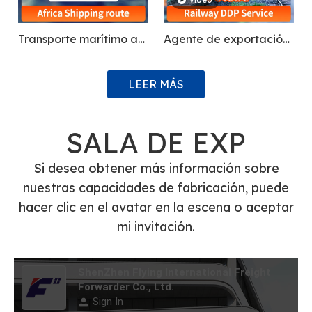
Transporte marítimo a
Agente de exportación
Casablanca,
DDP Envío marítimo
Marruecos, Kampala
Carga aérea Agente
LEER MÁS
Uganda, Ghana
de carga Envío desde
China a
SALA DE EXP
Polonia/Tayikistán/Alema
Ferrocarril/Tren
Si desea obtener más información sobre
FedEx/UPS/DHL
nuestras capacidades de fabricación, puede
Servicio de agentes de
hacer clic en el avatar en la escena o aceptar
envío expreso
mi invitación.