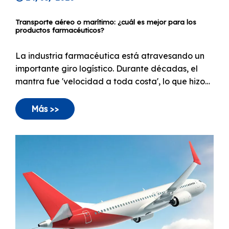
Transporte aéreo o marítimo: ¿cuál es mejor para los
productos farmacéuticos?
La industria farmacéutica está atravesando un
importante giro logístico. Durante décadas, el
mantra fue 'velocidad a toda costa', lo que hizo
que el transporte aéreo fuera la opción
predeterminada para productos médicos de alto
Más >>
valor. Hoy en día, ese paradigma está
cambiando hacia un enfoque más matizado de
'estabilidad a escala'.