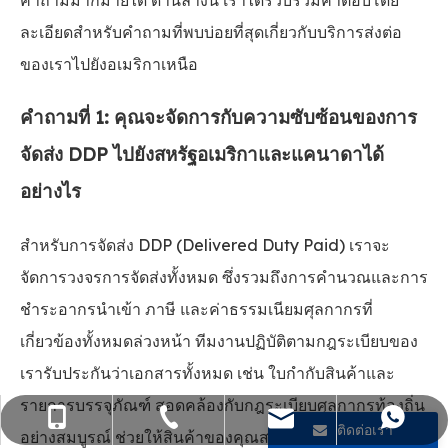
คำถามมากมายได้ ด้านล่างนี้ เราได้รวบรวมคำตอบโดย
ละเอียดสำหรับคำถามที่พบบ่อยที่สุดเกี่ยวกับบริการส่งต่อ
ของเราไปยังอเมริกาเหนือ
คำถามที่ 1: คุณจะจัดการกับความซับซ้อนของการ
จัดส่ง DDP ไปยังสหรัฐอเมริกาและแคนาดาได้
อย่างไร
สำหรับการจัดส่ง DDP (Delivered Duty Paid) เราจะ
จัดการวงจรการจัดส่งทั้งหมด ซึ่งรวมถึงการคำนวณและการ
ชำระอากรนำเข้า ภาษี และค่าธรรมเนียมศุลกากรที่
เกี่ยวข้องทั้งหมดล่วงหน้า ทีมงานปฏิบัติตามกฎระเบียบของ
เรารับประกันว่าเอกสารทั้งหมด เช่น ใบกำกับสินค้าและ
รายการบรรจุภัณฑ์ สอดคล้องกับกฎระเบียบศุลกากรท้องถิ่น
sales@flying-trans.com
+86-755-36973380
+86- 15818568920
+86 13554758640
ติดต่อเรา
อย่างสมบูรณ์ ช่วยให้สินค้าของคุณสามารถผ่านแดนได้