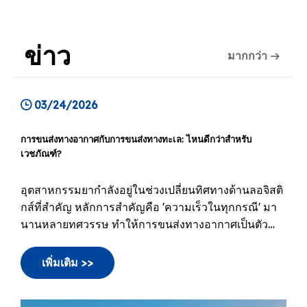
ข่าว
มากกว่า
03/24/2026
การขนส่งทางอากาศกับการขนส่งทางทะเล: ไหนดีกว่าสำหรับ
เวชภัณฑ์?
อุตสาหกรรมยากำลังอยู่ในช่วงเปลี่ยนทิศทางด้านลอจิสติ
กส์ที่สำคัญ หลักการสำคัญคือ 'ความเร็วในทุกกรณี' มา
นานหลายทศวรรษ ทำให้การขนส่งทางอากาศเป็นตัว
เลือกเริ่มต้นสำหรับผลิตภัณฑ์ทางการแพทย์ที่มีมูลค่าสูง
ปัจจุบัน กระบวนทัศน์ดังกล่าวกำลังเปลี่ยนไปสู่แนวทาง
เพิ่มเติม >>
'ความมั่นคงในระดับขนาด' ที่เหมาะสมยิ่งขึ้น