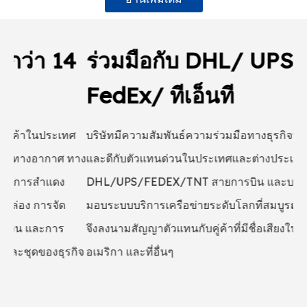
4
ร่วมมือกับ DHL/ UPS/
จ
FedEx/ ทีเอ็นที
บร
โด
ศ
บริษัทมีความสัมพันธ์ความร่วมมือทางธุรกิจที่กว้างขวาง
ส่
ทาง
และดีกับตัวแทนด่วนในประเทศและต่างประเทศรายใหญ่
ถื
DHL/UPS/FEDEX/TNT สายการบิน และบริษัทขนส่ง เพื่อ
หุ
มอบระบบบริการเครือข่ายระดับโลกที่สมบูรณ์ยิ่งขึ้น บริษัท
แล
จึงลงนามสัญญาตัวแทนกับคู่ค้าที่มีชื่อเสียงในเอเชีย ยุโรป
บร
กิจ
อเมริกา และที่อื่นๆ