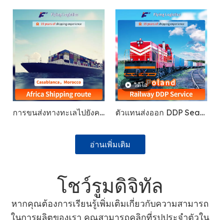
ยังกานา, ไนจีเรีย, ยูกันดา,
เคนยา, แอฟริกาใต้, ยุโรป,
อเมริกา
วิดีโอ
การขนส่งทางทะเลไปยังคา
ตัวแทนส่งออก DDP Sea
ซาบลังกา, โมร็อกโก, กัม
Shipping บริการขนส่ง
ปาลายูกันดา, กานา
สินค้าทางอากาศจัดส่งจาก
อ่านเพิ่มเติม
จีนไปยังโปแลนด์ / ทาจิกิ
สถาน / เยอรมนี / รถไฟ
โชว์รูมดิจิทัล
สเปน / รถไฟ FedEx /
UPS / DHL Express
หากคุณต้องการเรียนรู้เพิ่มเติมเกี่ยวกับความสามารถ
Shipping Agents
ในการผลิตของเรา คุณสามารถคลิกที่รูปประจำตัวใน
Service
ฉากหรือยอมรับคำเชิญของฉัน!