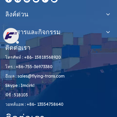
ลิงค์ด่วน
ข่าวสารและกิจกรรม
ติดต่อเรา
โทรศัพท์ : +86- 15818568920
โทร : +86-755-36973380
อีเมล :
sales@flying-trans.com
Skype : Imcirkl
พีซี : 518103
วอทส์แอพ : +86- 13554758640
ติดต่อเรา