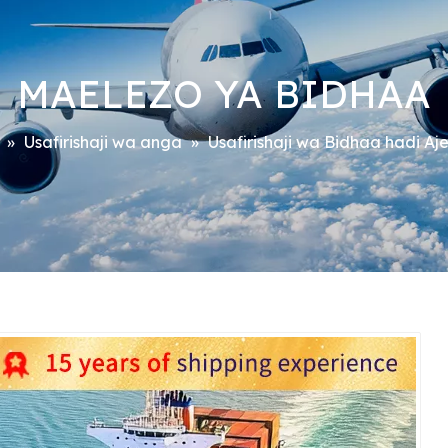
MAELEZO YA BIDHAA
»
Usafirishaji wa anga
»
Usafirishaji wa Bidhaa hadi Aj