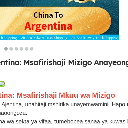
entina: Msafirishaji Mizigo Anayeo
tina: Msafirishaji Mkuu wa Mizigo
di Ajentina, unahitaji mshirika unayemwamini. Hapo 
anaoongoza.
a wa sekta ya vifaa, tumebobea sanaa ya kuwasil