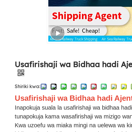
Usafirishaji wa Bidhaa hadi Aj
Shiriki kwa:
Usafirishaji wa Bidhaa hadi Ajen
Inapokuja suala la usafirishaji wa bidhaa ha
tunapokuja kama wasafirishaji wa mizigo w
Kwa uzoefu wa miaka mingi na uelewa wa kin