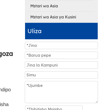
Mstari wa Asia
Mstari wa Asia ya Kusini
Uliza
ngoza
ndipo
isha