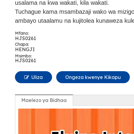
usalama na kwa wakati, kila wakati.
Tuchague kama msambazaji wako wa mizigo kw
ambayo utaalamu na kujitolea kunaweza kule
Mfano:
HJS0261
Chapa:
HENGJI
Msimbo:
HJS0261
Uliza
Ongeza kwenye Kikapu
Maelezo ya Bidhaa