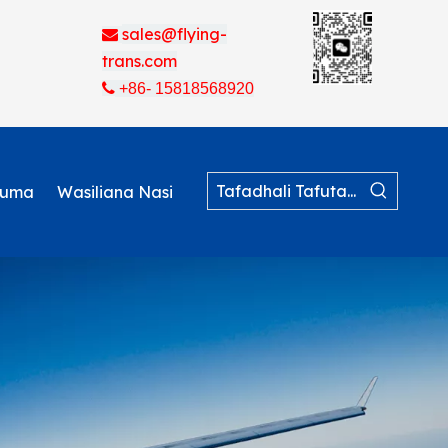
sales@flying-

trans.com

+86- 15818568920
uma
Wasiliana Nasi