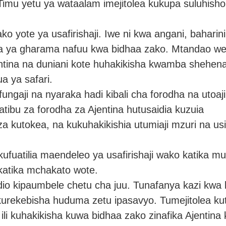
 Timu yetu ya wataalam imejitolea kukupa suluhisho
o yote ya usafirishaji. Iwe ni kwa angani, baharini
di na ya gharama nafuu kwa bidhaa zako. Mtandao we
ntina na duniani kote huhakikisha kwamba shehen
ua ya safari.
ngaji na nyaraka hadi kibali cha forodha na utoaj
tibu za forodha za Ajentina hutusaidia kuzuia
 kutokea, na kukuhakikishia utumiaji mzuri na us
kufuatilia maendeleo ya usafirishaji wako katika mud
katika mchakato wote.
dio kipaumbele chetu cha juu. Tunafanya kazi kwa 
 kurekebisha huduma zetu ipasavyo. Tumejitolea ku
ili kuhakikisha kuwa bidhaa zako zinafika Ajentina