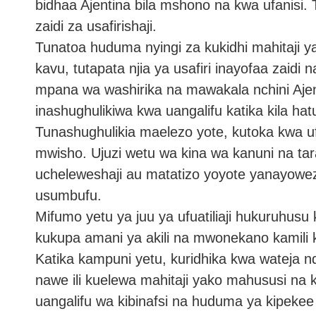
bidhaa Ajentina bila mshono na kwa ufanisi.
zaidi za usafirishaji.
Tunatoa huduma nyingi za kukidhi mahitaji yak
kavu, tutapata njia ya usafiri inayofaa zai
mpana wa washirika na mawakala nchini Aje
inashughulikiwa kwa uangalifu katika kila hat
Tunashughulikia maelezo yote, kutoka kwa ufu
mwisho. Ujuzi wetu wa kina wa kanuni na tara
ucheleweshaji au matatizo yoyote yanayoweza
usumbufu.
Mifumo yetu ya juu ya ufuatiliaji hukuruhusu 
kukupa amani ya akili na mwonekano kamili 
Katika kampuni yetu, kuridhika kwa wateja n
nawe ili kuelewa mahitaji yako mahususi na
uangalifu wa kibinafsi na huduma ya kipekee 