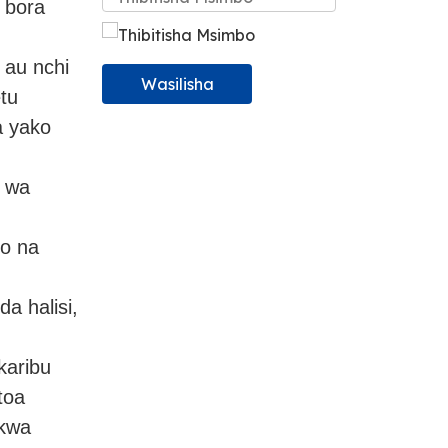
 bora
 au nchi
Wasilisha
tu
a yako
i wa
io na
a halisi,
karibu
toa
 kwa