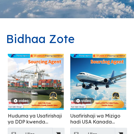
Bidhaa Zote
video
video
Huduma ya Usafirishaji
Usafirishaji wa Mizigo
ya DDP kwenda
hadi USA Kanada
Mashariki ya Kati
Mexico