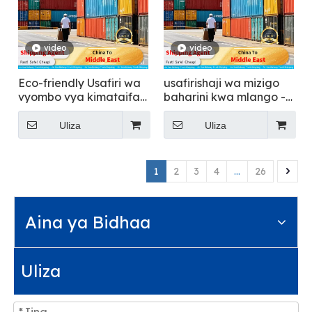
video
video
Eco-friendly Usafiri wa
usafirishaji wa mizigo
vyombo vya kimataifa -
baharini kwa mlango -
Flying
Flying
Uliza
Uliza
1
2
3
4
...
26
Aina ya Bidhaa
Uliza