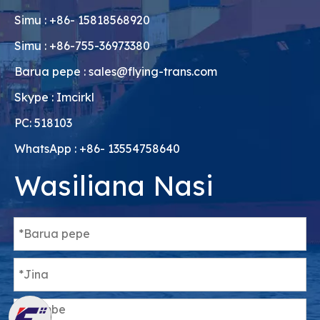
Simu : +86- 15818568920
Simu : +86-755-36973380
Barua pepe :
sales@flying-trans.com
Skype : Imcirkl
PC: 518103
WhatsApp : +86- 13554758640
Wasiliana Nasi