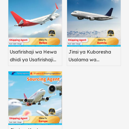
Usafirishaji wa Hewa
Jinsi ya Kuboresha
dhidi ya Usafirishaji
Usalama wa
wa Baharini: Ipi ni
Usafirishaji wa Ndege
Bora kwa Dawa?
wa Pharma