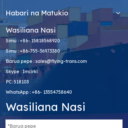
Habari na Matukio
Wasiliana Nasi
Simu : +86- 15818568920
Simu : +86-755-36973380
Barua pepe :
sales@flying-trans.com
Skype : Imcirkl
PC: 518103
WhatsApp : +86- 13554758640
Wasiliana Nasi