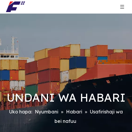
UNDANI WA HABARI
Uko hapa:
Nyumbani
»
Habari
»
Usafirishaji wa
bei nafuu