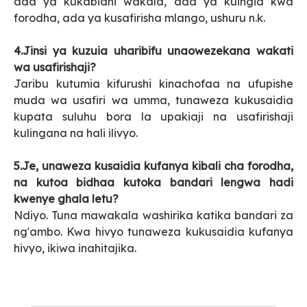
ada ya kukabidhi wakala, ada ya kuingia kwa
forodha, ada ya kusafirisha mlango, ushuru n.k.
4.Jinsi ya kuzuia uharibifu unaowezekana wakati
wa usafirishaji?
Jaribu kutumia kifurushi kinachofaa na ufupishe
muda wa usafiri wa umma, tunaweza kukusaidia
kupata suluhu bora la upakiaji na usafirishaji
kulingana na hali ilivyo.
5.Je, unaweza kusaidia kufanya kibali cha forodha,
na kutoa bidhaa kutoka bandari lengwa hadi
kwenye ghala letu?
Ndiyo. Tuna mawakala washirika katika bandari za
ng'ambo. Kwa hivyo tunaweza kukusaidia kufanya
hivyo, ikiwa inahitajika.