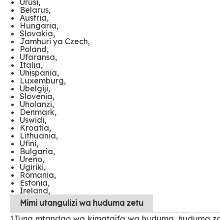
Urusi,
Belarus,
Austria,
Hungaria,
Slovakia,
Jamhuri ya Czech,
Poland,
Ufaransa,
Italia,
Uhispania,
Luxemburg,
Ubelgiji,
Slovenia,
Uholanzi,
Denmark,
Uswidi,
Kroatia,
Lithuania,
Ufini,
Bulgaria,
Ureno,
Ugiriki,
Romania,
Estonia,
Ireland,
Mimi
utangulizi wa huduma zetu
1.Tuna mtandao wa kimataifa wa huduma, huduma za 