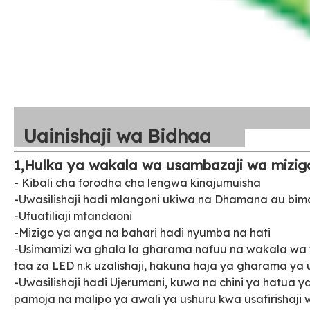
Uainishaji wa Bidhaa
1,Hulka ya wakala wa usambazaji wa mizigo
- Kibali cha forodha cha lengwa kinajumuisha
-Uwasilishaji hadi mlangoni ukiwa na Dhamana au bim
-Ufuatiliaji mtandaoni
-Mizigo ya anga na bahari hadi nyumba na hati
-Usimamizi wa ghala la gharama nafuu na wakala wa 
taa za LED n.k uzalishaji, hakuna haja ya gharama ya
-Uwasilishaji hadi Ujerumani, kuwa na chini ya hatua 
pamoja na malipo ya awali ya ushuru kwa usafirishaji w