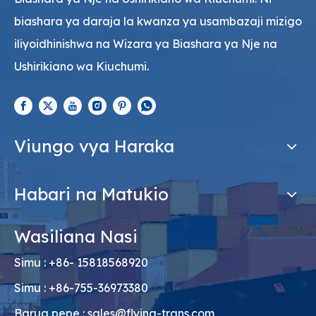
biashara ya daraja la kwanza ya usambazaji mizigo
iliyoidhinishwa na Wizara ya Biashara ya Nje na
Ushirikiano wa Kiuchumi.
Viungo vya Haraka
Habari na Matukio
Wasiliana Nasi
Simu : +86- 15818568920
Simu : +86-755-36973380
Barua pepe :
sales@flying-trans.com