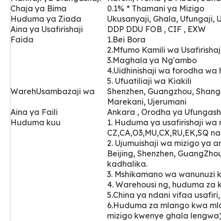
Chaja ya Bima
0.1% * Thamani ya Mizigo
Huduma ya Ziada
Ukusanyaji, Ghala, Ufungaji, 
Aina ya Usafirishaji
DDP DDU FOB , CIF , EXW
Faida
1.Bei Bora
2.Mfumo Kamili wa Usafirishaj
3.Maghala ya Ng'ambo
4.Uidhinishaji wa forodha wa 
5. Ufuatiliaji wa Kiakili
Wareh
Usambazaji wa
Shenzhen, Guangzhou, Shang
Marekani, Ujerumani
Aina ya Faili
Ankara , Orodha ya Ufungashaj
Huduma kuu
1. Huduma ya usafirishaji w
CZ,CA,O3,MU,CX,RU,EK,SQ na 
2. Ujumuishaji wa mizigo ya 
Beijing, Shenzhen, GuangZh
kadhalika.
3. Mshikamano wa wanunuzi
4. Warehousi
ng, huduma za k
5.China ya ndani vifaa usafir
6.Huduma za mlango kwa mlan
mizigo kwenye ghala lengwa