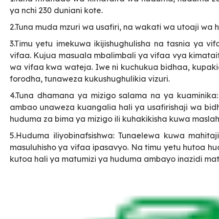
ya nchi 230 duniani kote.
2.Tuna muda mzuri wa usafiri, na wakati wa utoaji wa ha
3.Timu yetu imekuwa ikijishughulisha na tasnia ya v
vifaa. Kujua masuala mbalimbali ya vifaa vya kimata
wa vifaa kwa wateja. Iwe ni kuchukua bidhaa, kupakia
forodha, tunaweza kukushughulikia vizuri.
4.Tuna dhamana ya mizigo salama na ya kuaminika: T
ambao unaweza kuangalia hali ya usafirishaji wa bid
huduma za bima ya mizigo ili kuhakikisha kuwa maslahi
5.Huduma iliyobinafsishwa: Tunaelewa kuwa mahitaji
masuluhisho ya vifaa ipasavyo. Na timu yetu hutoa hu
kutoa hali ya matumizi ya huduma ambayo inazidi mat