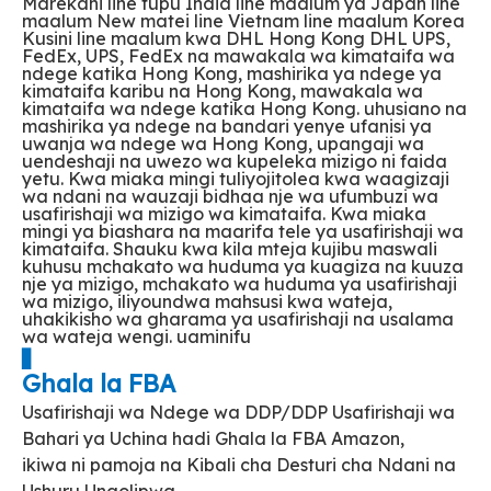
Marekani line tupu India line maalum ya Japan line
maalum New matei line Vietnam line maalum Korea
Kusini line maalum kwa DHL Hong Kong DHL UPS,
FedEx, UPS, FedEx na mawakala wa kimataifa wa
ndege katika Hong Kong, mashirika ya ndege ya
kimataifa karibu na Hong Kong, mawakala wa
kimataifa wa ndege katika Hong Kong. uhusiano na
mashirika ya ndege na bandari yenye ufanisi ya
uwanja wa ndege wa Hong Kong, upangaji wa
uendeshaji na uwezo wa kupeleka mizigo ni faida
yetu. Kwa miaka mingi tuliyojitolea kwa waagizaji
wa ndani na wauzaji bidhaa nje wa ufumbuzi wa
usafirishaji wa mizigo wa kimataifa. Kwa miaka
mingi ya biashara na maarifa tele ya usafirishaji wa
kimataifa. Shauku kwa kila mteja kujibu maswali
kuhusu mchakato wa huduma ya kuagiza na kuuza
nje ya mizigo, mchakato wa huduma ya usafirishaji
wa mizigo, iliyoundwa mahsusi kwa wateja,
uhakikisho wa gharama ya usafirishaji na usalama
wa wateja wengi. uaminifu
▋
Ghala la FBA
Usafirishaji wa Ndege wa DDP/DDP Usafirishaji wa
Bahari ya Uchina hadi Ghala la FBA Amazon,
ikiwa ni pamoja na Kibali cha Desturi cha Ndani na
Ushuru Unaolipwa.