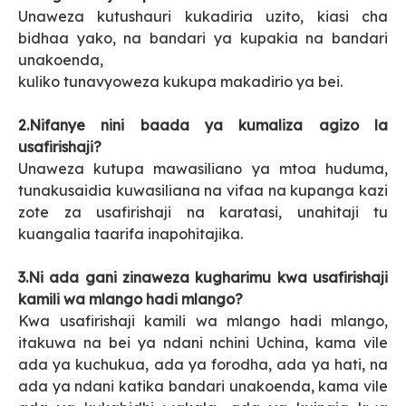
Unaweza kutushauri kukadiria uzito, kiasi cha
bidhaa yako, na bandari ya kupakia na bandari
unakoenda,
kuliko tunavyoweza kukupa makadirio ya bei.
2.Nifanye nini baada ya kumaliza agizo la
usafirishaji?
Unaweza kutupa mawasiliano ya mtoa huduma,
tunakusaidia kuwasiliana na vifaa na kupanga kazi
zote za usafirishaji na karatasi, unahitaji tu
kuangalia taarifa inapohitajika.
3.Ni ada gani zinaweza kugharimu kwa usafirishaji
kamili wa mlango hadi mlango?
Kwa usafirishaji kamili wa mlango hadi mlango,
itakuwa na bei ya ndani nchini Uchina, kama vile
ada ya kuchukua, ada ya forodha, ada ya hati, na
ada ya ndani katika bandari unakoenda, kama vile