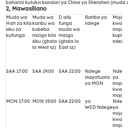
baharini kutoka bandari ya China ya Shenzhen (muda
2, Mawasiliano
Muda wa
Muda wa
D
aily
Ratiba ya
Moja
Hati za kila
karibu wa
funga
ndege
kwa
siku za
kubeba
muda wa
moja
kufunga
mizigo kila
mizigo
kupitia
siku (ghala
(ghala la
ndege
la West sz)
East sz)
SAA 17:00
SAA 19:00
SAA 22:00
Ndege
Ndeg
inayofuata
ya
ya MON
moja
kwa
moja
MON 17:00
MON 19:00
SAA 22:00
ya
Ndeg
WED
Ndege
ya
moja
kwa
moja