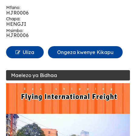
Mfano:
HJR0006
Chapa:
HENGJI
Msimbo:
HJR0006
Uliza
Ongeza kwenye Kikapu
Maelezo ya Bidhaa