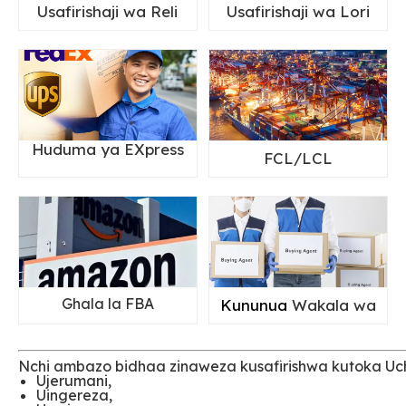
Usafirishaji wa Reli
Usafirishaji wa Lori
Huduma ya EXpress
FCL/LCL
Ghala la FBA
Kununua
Wakala wa
Nchi ambazo bidhaa zinaweza kusafirishwa kutoka Uch
Ujerumani,
Uingereza,