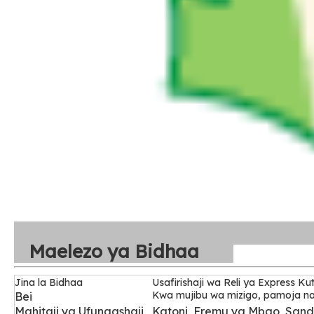
Maelezo ya Bidhaa
Jina la Bidhaa
Usafirishaji wa Reli ya Express K
Kwa mujibu wa mizigo, pamoja na 
Bei
Mahitaji ya Ufungashaji
Katoni, Fremu ya Mbao, Sand