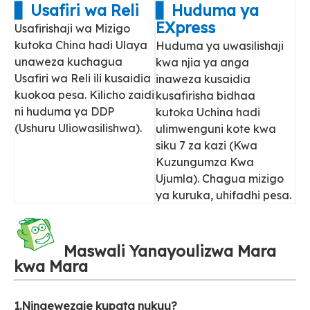
▋ Usafiri wa Reli
▋ Huduma ya
EXpress
Usafirishaji wa Mizigo
kutoka China hadi Ulaya
Huduma ya uwasilishaji
unaweza kuchagua
kwa njia ya anga
Usafiri wa Reli ili kusaidia
inaweza kusaidia
kuokoa pesa. Kilicho zaidi
kusafirisha bidhaa
ni huduma ya DDP
kutoka Uchina hadi
(Ushuru Uliowasilishwa).
ulimwenguni kote kwa
siku 7 za kazi (Kwa
Kuzungumza Kwa
Ujumla). Chagua mizigo
ya kuruka, uhifadhi pesa.
Maswali Yanayoulizwa Mara
kwa Mara
1.Ningewezaje kupata nukuu?