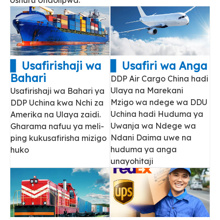
▋ Usafirishaji wa
▋ Usafiri wa Anga
Bahari
DDP Air Cargo China hadi
Ulaya na Marekani
Usafirishaji wa Bahari ya
Mzigo wa ndege wa DDU
DDP Uchina kwa Nchi za
Uchina hadi Huduma ya
Amerika na Ulaya zaidi.
Uwanja wa Ndege wa
Gharama nafuu ya meli-
Ndani Daima uwe na
ping kukusafirisha mizigo
huduma ya anga
huko
unayohitaji