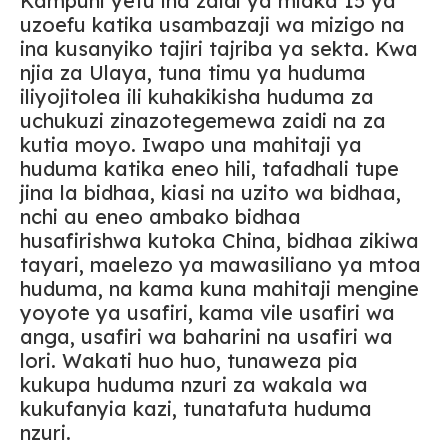
Kampuni yetu ina zaidi ya miaka 15 ya
uzoefu katika usambazaji wa mizigo na
ina kusanyiko tajiri tajriba ya sekta. Kwa
njia za Ulaya, tuna timu ya huduma
iliyojitolea ili kuhakikisha huduma za
uchukuzi zinazotegemewa zaidi na za
kutia moyo. Iwapo una mahitaji ya
huduma katika eneo hili, tafadhali tupe
jina la bidhaa, kiasi na uzito wa bidhaa,
nchi au eneo ambako bidhaa
husafirishwa kutoka China, bidhaa zikiwa
tayari, maelezo ya mawasiliano ya mtoa
huduma, na kama kuna mahitaji mengine
yoyote ya usafiri, kama vile usafiri wa
anga, usafiri wa baharini na usafiri wa
lori. Wakati huo huo, tunaweza pia
kukupa huduma nzuri za wakala wa
kukufanyia kazi, tunatafuta huduma
nzuri.