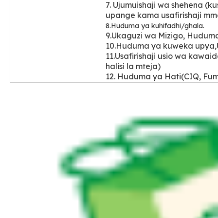
7. Ujumuishaji wa shehena (
upange kama usafirishaji mm
8.Huduma ya kuhifadhi/ghala.
9.Ukaguzi wa Mizigo, Huduma
10.Huduma ya kuweka upya,U
11.Usafirishaji usio wa kawai
halisi la mteja)
12. Huduma ya Hati(CIQ, Fu