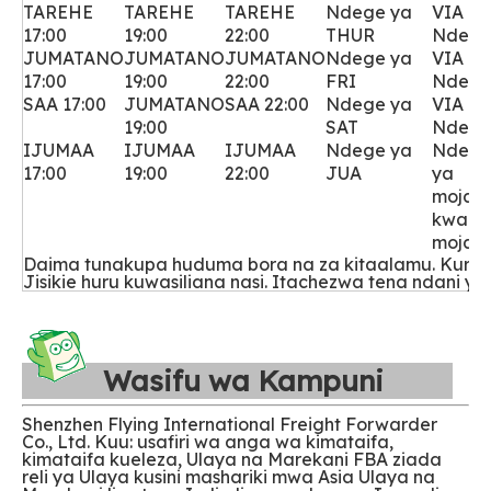
TAREHE
TAREHE
TAREHE
Ndege ya
VIA
17:00
19:00
22:00
THUR
Ndeg
JUMATANO
JUMATANO
JUMATANO
Ndege ya
VIA
17:00
19:00
22:00
FRI
Ndeg
SAA 17:00
JUMATANO
SAA 22:00
Ndege ya
VIA
19:00
SAT
Ndeg
IJUMAA
IJUMAA
IJUMAA
Ndege ya
Ndeg
17:00
19:00
22:00
JUA
ya
moja
kwa
moja
Daima tunakupa huduma bora na za kitaalamu. Kuruk
Jisikie huru kuwasiliana nasi. Itachezwa tena ndani ya
Wasifu wa Kampuni
Shenzhen Flying International Freight Forwarder
Co., Ltd. Kuu: usafiri wa anga wa kimataifa,
kimataifa kueleza, Ulaya na Marekani FBA ziada
reli ya Ulaya kusini mashariki mwa Asia Ulaya na