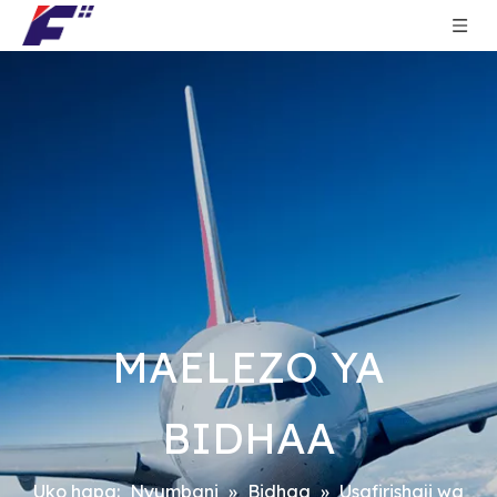
MAELEZO YA
BIDHAA
Uko hapa:
Nyumbani
»
Bidhaa
»
Usafirishaji wa