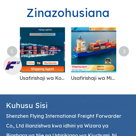
Zinazohusiana
Visafirishaji vya Mizigo vya bei nafuu vya Baharini hadi Uingereza/Kanada/Marekani/Ulaya
Usafirishaji wa Kontena la Huduma ya Wakala wa Huduma ya Nafuu kwa Wakati Mtaalamu Ulimwenguni Pote
Usafirishaji wa Mizigo Kutoka China Hadi Korea kwa Usafirishaji wa Chakula
Kuhusu Sisi
Shenzhen Flying International Freight Forwarder
Co., Ltd ilianzishwa kwa idhini ya Wizara ya
Biashara ya Nje na Ushirikiano wa Kiuchumi. Ni