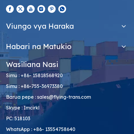
Viungo vya Haraka
Habari na Matukio
Wasiliana Nasi
Simu : +86- 15818568920
Simu : +86-755-36973380
Barua pepe :
sales@flying-trans.com
Skype : Imcirkl
PC: 518103
WhatsApp : +86- 13554758640