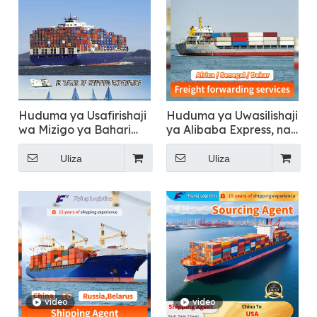
Huduma ya Usafirishaji
Huduma ya Uwasilishaji
wa Mizigo ya Bahari
ya Alibaba Express, na
Duniani
Air/Bahari/Ocean
Cargo/Mizigo/Kontena
Uliza
Uliza
ya Usafirishaji LCL
Msafirishaji/Ajenti
Kutoka Uchina hadi
Afrika, Senegal, Dakar
Fast DDP Logistics
video
video