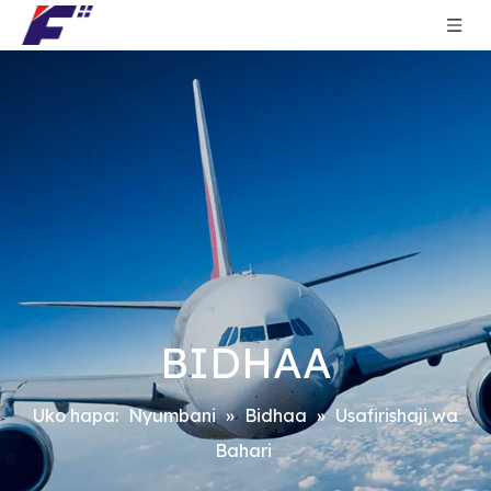
BIDHAA
Uko hapa:
Nyumbani
»
Bidhaa
»
Usafirishaji wa
Bahari