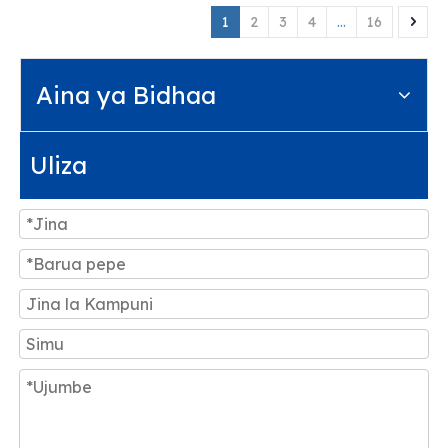
1
2
3
4
...
16
Aina ya Bidhaa
Uliza