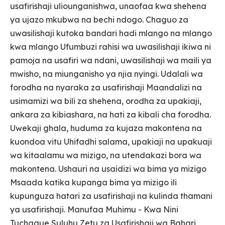
usafirishaji uliounganishwa, unaofaa kwa shehena
ya ujazo mkubwa na bechi ndogo. Chaguo za
uwasilishaji kutoka bandari hadi mlango na mlango
kwa mlango Ufumbuzi rahisi wa uwasilishaji ikiwa ni
pamoja na usafiri wa ndani, uwasilishaji wa maili ya
mwisho, na miunganisho ya njia nyingi. Udalali wa
forodha na nyaraka za usafirishaji Maandalizi na
usimamizi wa bili za shehena, orodha za upakiaji,
ankara za kibiashara, na hati za kibali cha forodha.
Uwekaji ghala, huduma za kujaza makontena na
kuondoa vitu Uhifadhi salama, upakiaji na upakuaji
wa kitaalamu wa mizigo, na utendakazi bora wa
makontena. Ushauri na usaidizi wa bima ya mizigo
Msaada katika kupanga bima ya mizigo ili
kupunguza hatari za usafirishaji na kulinda thamani
ya usafirishaji. Manufaa Muhimu - Kwa Nini
Tuchague Suluhu Zetu za Usafirishaji wa Bahari