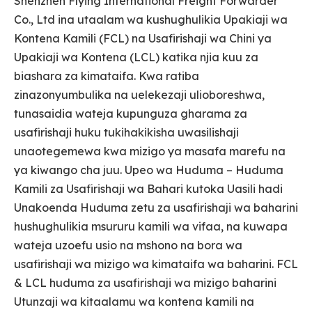
Shenzhen Flying International Freight Forwarder
Co., Ltd ina utaalam wa kushughulikia Upakiaji wa
Kontena Kamili (FCL) na Usafirishaji wa Chini ya
Upakiaji wa Kontena (LCL) katika njia kuu za
biashara za kimataifa. Kwa ratiba
zinazonyumbulika na uelekezaji ulioboreshwa,
tunasaidia wateja kupunguza gharama za
usafirishaji huku tukihakikisha uwasilishaji
unaotegemewa kwa mizigo ya masafa marefu na
ya kiwango cha juu. Upeo wa Huduma – Huduma
Kamili za Usafirishaji wa Bahari kutoka Uasili hadi
Unakoenda Huduma zetu za usafirishaji wa baharini
hushughulikia msururu kamili wa vifaa, na kuwapa
wateja uzoefu usio na mshono na bora wa
usafirishaji wa mizigo wa kimataifa wa baharini. FCL
& LCL huduma za usafirishaji wa mizigo baharini
Utunzaji wa kitaalamu wa kontena kamili na