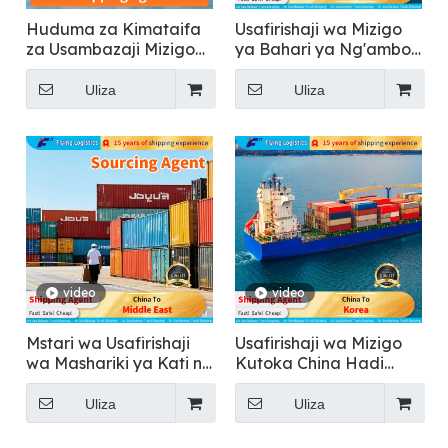
Huduma za Kimataifa
Usafirishaji wa Mizigo
za Usambazaji Mizigo
ya Bahari ya Ng'ambo
kwa Usafirishaji Mkuu
kwa Samani Kutoka
wa Mizigo hadi Urusi
China Hadi Marekani
Uliza
Uliza
video
video
Mstari wa Usafirishaji
Usafirishaji wa Mizigo
wa Mashariki ya Kati na
Kutoka China Hadi
Uidhinishaji
Korea kwa Usafirishaji
uliojumuishwa na Kodi
wa Chakula
Uliza
Uliza