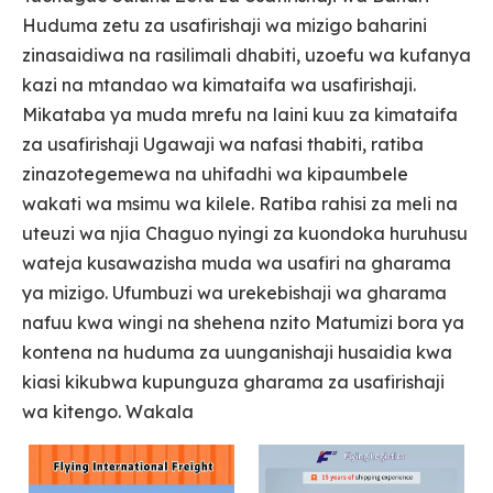
Huduma zetu za usafirishaji wa mizigo baharini
zinasaidiwa na rasilimali dhabiti, uzoefu wa kufanya
kazi na mtandao wa kimataifa wa usafirishaji.
Mikataba ya muda mrefu na laini kuu za kimataifa
za usafirishaji Ugawaji wa nafasi thabiti, ratiba
zinazotegemewa na uhifadhi wa kipaumbele
wakati wa msimu wa kilele. Ratiba rahisi za meli na
uteuzi wa njia Chaguo nyingi za kuondoka huruhusu
wateja kusawazisha muda wa usafiri na gharama
ya mizigo. Ufumbuzi wa urekebishaji wa gharama
nafuu kwa wingi na shehena nzito Matumizi bora ya
kontena na huduma za uunganishaji husaidia kwa
kiasi kikubwa kupunguza gharama za usafirishaji
wa kitengo. Wakala