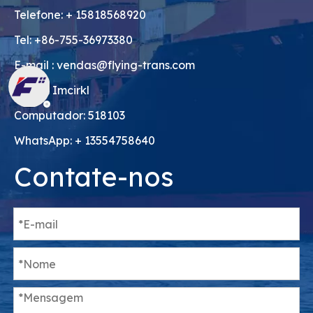
Telefone: + 15818568920
Tel: +86-755-36973380
E-mail :
vendas@flying-trans.com
Skype: Imcirkl
Computador: 518103
WhatsApp: + 13554758640
Contate-nos