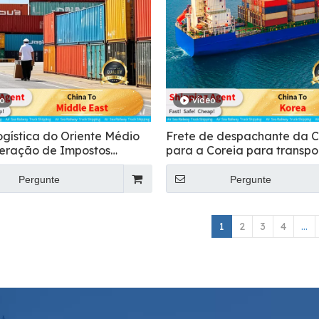
eo
vídeo
ogística do Oriente Médio
Frete de despachante da C
eração de Impostos
para a Coreia para transpo
s
alimentos
Pergunte
Pergunte
1
2
3
4
...