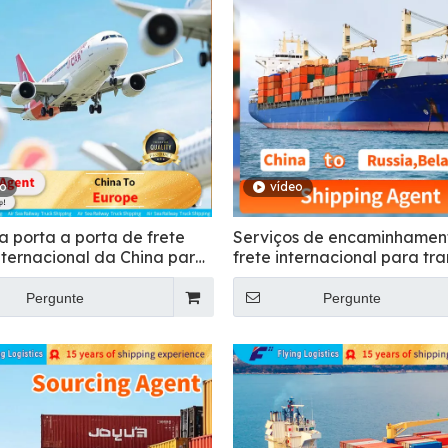
eo
vídeo
a porta a porta de frete
Serviços de encaminhamen
nternacional da China para
frete internacional para tr
a
de carga geral para a Rúss
Pergunte
Pergunte