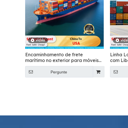
vídeo
víd
Encaminhamento de frete
Linha L
marítimo no exterior para móveis
com Lib
da China para os EUA
Incluído
Pergunte