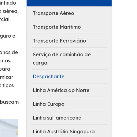
antindo
a aérea,
Transporte Aéreo
cial.
Transporte Marítimo
guro e
Transporte Ferroviário
 anos de
Serviço de caminhão de
ntos.
carga
 para
Despachante
imizar
 tipos
Linha América do Norte
e buscam
Linha Europa
Linha sul-americana
Linha Austrália Singapura