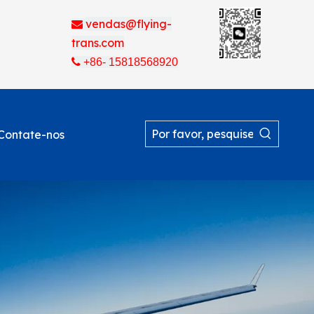
vendas@flying-

trans.com

+86- 15818568920
Contate-nos