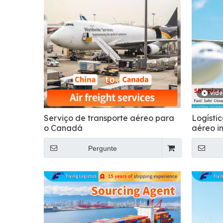
víd
Serviço de transporte aéreo para
Logístic
o Canadá
aéreo i
a Europ
Pergunte