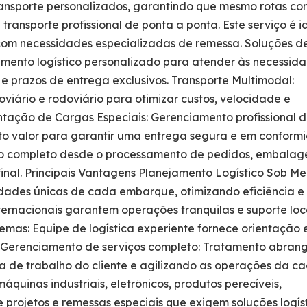
ansporte personalizados, garantindo que mesmo rotas co
ansporte profissional de ponta a ponta. Este serviço é i
om necessidades especializadas de remessa. Soluções de
amento logístico personalizado para atender às necessid
a e prazos de entrega exclusivos. Transporte Multimodal:
oviário e rodoviário para otimizar custos, velocidade e
ntação de Cargas Especiais: Gerenciamento profissional 
lto valor para garantir uma entrega segura e em conform
nto completo desde o processamento de pedidos, embalag
inal. Principais Vantagens Planejamento Logístico Sob Me
ades únicas de cada embarque, otimizando eficiência e 
ternacionais garantem operações tranquilas e suporte lo
lemas: Equipe de logística experiente fornece orientação 
. Gerenciamento de serviços completo: Tratamento abran
ga de trabalho do cliente e agilizando as operações da c
uinas industriais, eletrônicos, produtos perecíveis,
projetos e remessas especiais que exigem soluções logís