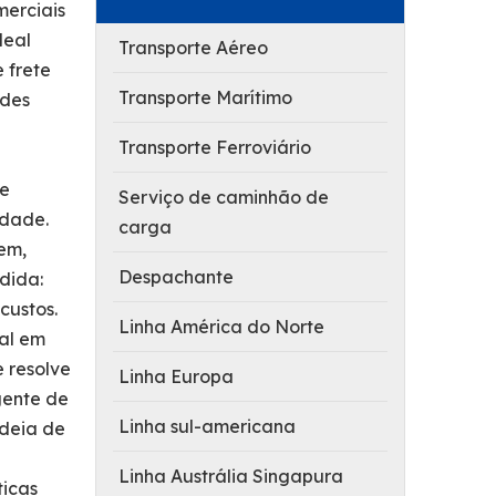
merciais
deal
Transporte Aéreo
 frete
Transporte Marítimo
ades
Transporte Ferroviário
de
Serviço de caminhão de
idade.
carga
em,
Despachante
dida:
custos.
Linha América do Norte
cal em
e resolve
Linha Europa
gente de
Linha sul-americana
adeia de
Linha Austrália Singapura
ticas