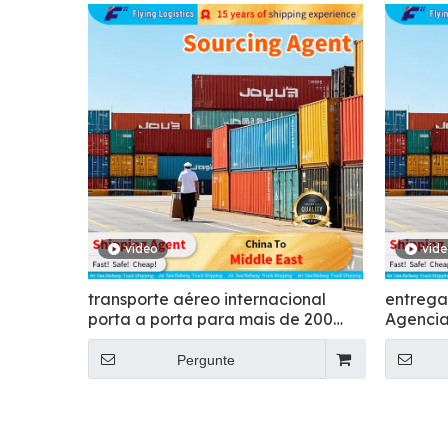
vídeo
víd
transporte aéreo internacional
entrega
porta a porta para mais de 200
Agencia
países - Voando
- Voand
Pergunte