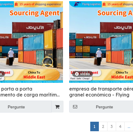
eo
vídeo
 porta a porta
empresa de transporte aér
mento de carga marítima
granel econômica - Flying
o
Pergunte
Pergunte
1
2
3
4
...