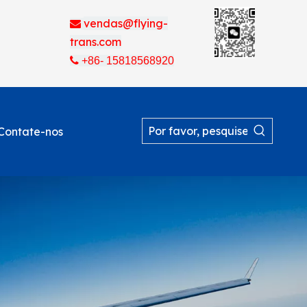
vendas@flying-

trans.com

+86- 15818568920
Contate-nos