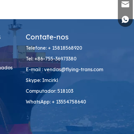
venda
+86 1
s
Contate-nos
Telefone: + 15818568920
Tel: +86-755-36973380
onados
E-mail :
vendas@flying-trans.com
Skype: Imcirkl
Computador: 518103
WhatsApp: + 13554758640