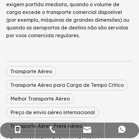
exigem partida imediata, quando o volume de
carga excede o transporte comercial disponível
(por exemplo, máquinas de grandes dimensões) ou
quando os aeroportos de destino não são servidos
por voos comerciais regulares.
Transporte Aéreo
Transporte Aéreo para Carga de Tempo Crítico
Melhor Transporte Aéreo
Preço de envio aéreo internacional
Transporte Aéreo Frete Aéreo
vendas@flying-trans.com
+86-755-36973380
+86- 15818568920
+86 13554758640