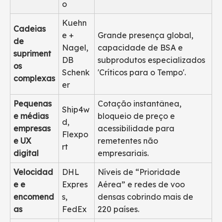
o
Kuehn
Cadeias
e +
Grande presença global,
de
Nagel,
capacidade de BSA e
supriment
DB
subprodutos especializados
os
Schenk
'Críticos para o Tempo'.
complexas
er
Pequenas
Cotação instantânea,
Ship4w
e médias
bloqueio de preço e
d,
empresas
acessibilidade para
Flexpo
e UX
remetentes não
rt
digital
empresariais.
Velocidad
DHL
Níveis de “Prioridade
e e
Expres
Aérea” e redes de voo
encomend
s,
densas cobrindo mais de
as
FedEx
220 países.