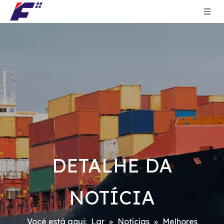
DETALHE DA
NOTÍCIA
Você está aqui:
Lar
»
Notícias
»
Melhores