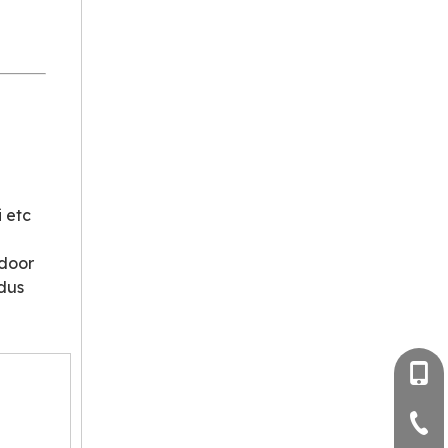
 etc
 door
adus
+86- 
+86-