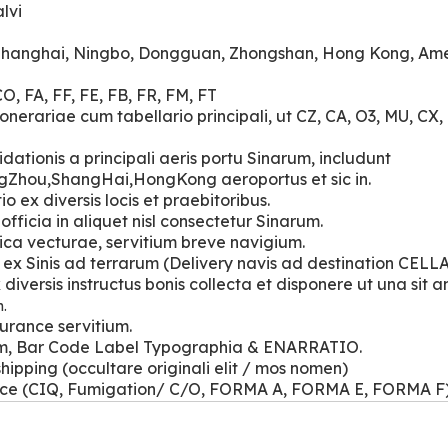
lvi
hanghai, Ningbo, Dongguan, Zhongshan, Hong Kong, Ame
CO, FA, FF, FE, FB, FR, FM, FT
onerariae cum tabellario principali, ut CZ, CA, O3, MU, CX,
idationis a principali aeris portu Sinarum, includunt
gZhou,ShangHai,HongKong aeroportus et sic in.
io ex diversis locis et praebitoribus.
 officia in aliquet nisl consectetur Sinarum.
ica vecturae, servitium breve navigium.
 ex Sinis ad terrarum (Delivery navis ad destination CELL
 diversis instructus bonis collecta et disponere ut una sit 
m.
surance servitium.
um, Bar Code Label Typographia & ENARRATIO.
 shipping (occultare originali elit / mos nomen)
ice (CIQ, Fumigation/ C/O, FORMA A, FORMA E, FORMA F