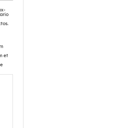
ax-
ario
tos.
em
m et
ne