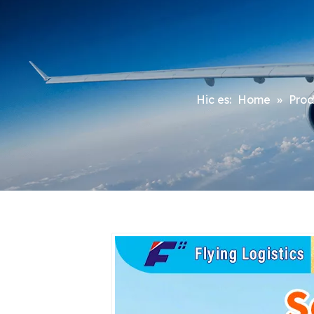
Hic es:
Home
»
Prod