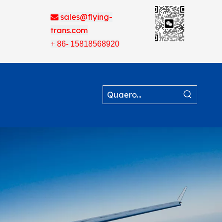
sales@flying-

trans.com
+
86- 15818568920