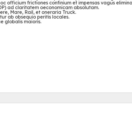
oc officium frictiones confinium et impensas vagus elimina
(DDP) ad claritatem oeconomicam absolutam.
re, Mare, Rail, et oneraria Truck.
ur ab obsequio peritis locales.
 globalis maioris.