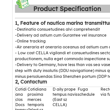
Product Specificatio
1, Feature of nautica marina transmittu
-Destinatio consuetudines alvi comprehendit
-Delivery ad ostium cum Gurantee vel insurance
-Online tracking
-Air oneraria et oneraria oceanus ad ostium cum
- Low cost CELLA vigilandi et consuetudines sect
productionem, nulla eget commodo inspectione 
-Delivery to Germany, have less than vas sea vase 
step with duty insolutis (DDU navigatione) minus 
minus persoluendas Sina Shenzhen portum (DDP t
2, Contactum
Cotidi
Cotidiana
D
aily prope
Fuga
Rect
ana
proxima
tempus navis
schedule
via 
clos
merces
(East sz
Docs
temporis
CELLA)
tempu
(West sz