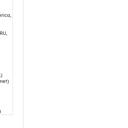
rica,
 RU,
A)
amet)
)