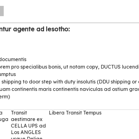
n
ntur agente ad lesotho:
 documentis
orem pro specialibus bonis, ut notam copy, DUCTUS lucendi
sumptus
shipping to door step with duty insolutis (DDU shipping or
quam continentis maris continentis naviculas ad ostium gr
erm)
a
Transit
Libera Transit Tempus
fuga
aestimare ex
CELLA UPS ad
Los ANGLES
usque Delige