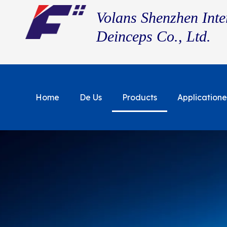
Volans Shenzhen In
Deinceps Co., Ltd.
Home
De Us
Products
Application