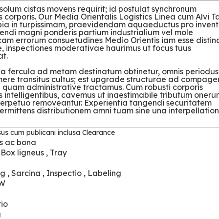
olum cistas movens requirit; id postulat synchronum
is corporis. Our Media Orientalis Logistics Linea cum Alvi T
pia in turpissimam, praevidendam aquaeductus pro invent
tendi magni ponderis partium industrialium vel mole
m errorum consuetudines Medio Orientis iam esse distinc
ae, inspectiones moderativae haurimus ut focus tuus
at.
ea fercula ad metam destinatum obtinetur, omnis periodus
hic mere transitus cultus; est upgrade structurae ad compag
e quam administrative tractamus. Cum robusti corporis
s intelligentibus, cavemus ut inaestimabile tributum oneru
erpetuo removeantur. Experientia tangendi securitatem
permittens distributionem amni tuam sine una interpellatio
sus cum publicani inclusa Clearance
s ac bona
 Box ligneus , Tray
 , Sarcina , Inspectio , Labeling
XW
tio
g