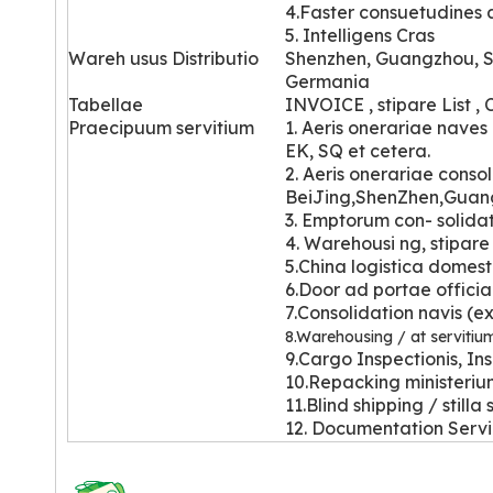
4.Faster consuetudines a
5. Intelligens Cras
Wareh
usus Distributio
Shenzhen, Guangzhou, S
Germania
Tabellae
INVOICE , stipare List , 
Praecipuum servitium
1. Aeris onerariae naves 
EK, SQ et cetera.
2. Aeris onerariae consol
BeiJing,ShenZhen,Guan
3. Emptorum con-
solidat
4. Warehousi
ng, stipare
5.China logistica domest
6.Door ad portae officia
7.Consolidation navis (ex
8.Warehousing / at servitiu
9.Cargo Inspectionis, In
10.Repacking ministeri
11.Blind shipping / stilla
12. Documentation Serv