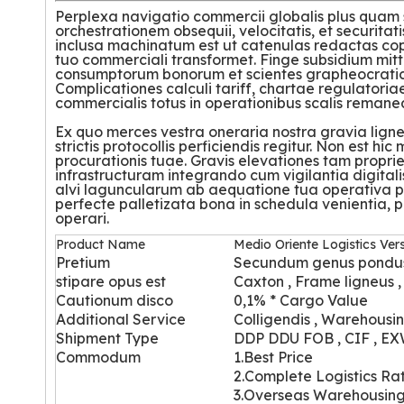
Perplexa navigatio commercii globalis plus quam s
orchestrationem obsequii, velocitatis, et securitat
inclusa machinatum est ut catenulas redactas co
tuo commerciali transformet. Finge subsidium mit
consumptorum bonorum et scientes grapheocratica
Complicationes calculi tariff, chartae regulatori
commercialis totus in operationibus scalis remane
Ex quo merces vestra oneraria nostra gravia lign
strictis protocollis perficiendis regitur. Non est 
procurationis tuae. Gravis elevationes tam propri
infrastructuram integrando cum vigilantia digitali
alvi laguncularum ab aequatione tua operativa p
perfecte palletizata bona in schedula venientia, 
operari.
Product Name
Medio Oriente Logistics Ver
Pretium
Secundum genus pondu
stipare opus est
Caxton , Frame ligneus ,
Cautionum disco
0,1% * Cargo Value
Additional Service
Colligendis , Warehousing
Shipment Type
DDP DDU FOB , CIF , E
Commodum
1.Best Price
2.Complete Logistics Ra
3.Overseas Warehousin