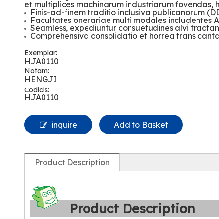
et multiplices machinarum industriarum fovendas, h
Finis-ad-finem traditio inclusiva publicanorum 
Facultates onerariae multi modales includentes Ae
Seamless, expediuntur consuetudines alvi tractant
Comprehensiva consolidatio et horrea trans cantae
Exemplar:
HJA0110
Notam:
HENGJI
Codicis:
HJA0110
inquire
Add to Basket
Product Description
Product Description