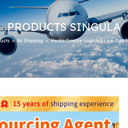
PRODUCTS SINGULA
ucts
»
Air Shipping
»
Medio Oriente Logistics Line cum 