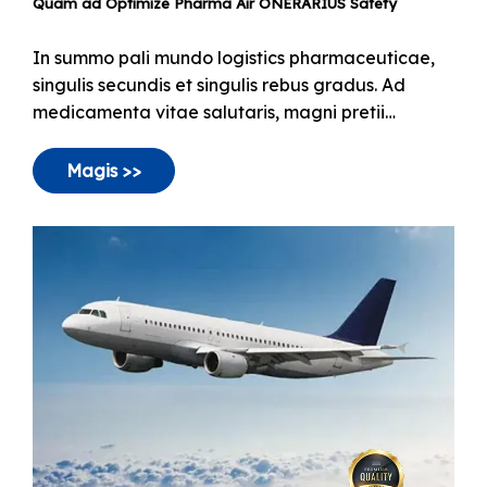
Quam ad Optimize Pharma Air ONERARIUS Safety
In summo pali mundo logistics pharmaceuticae,
singulis secundis et singulis rebus gradus. Ad
medicamenta vitae salutaris, magni pretii
biologici, et sensibilium materiarum experimenti
clinici, aer ONERARIUS factus est vexillum auri.
Magis >>