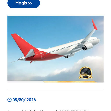
producti. Hodie, illud paradigma in scalis 'statis
Magis >>
stabiliorem' versatur.
03/30/ 2026