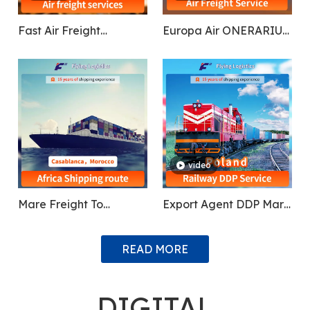
Fast Air Freight
Europa Air ONERARIUS
Shipping Agent Cheap
Shipping Service
Logistic Service A Sinis
Ad Gana, Nigeria,
Uganda, Kenia, Africa
Australis, Europa,
America
video
Mare Freight To
Export Agent DDP Mare
Casablanca,
Shipping Air Cargo
Mauritania, Kampala
ONERARIUS Forwarder
READ MORE
Uganda, Ghana
Shipping A Sinis ad
Poloniam/Tajikistan/Germ
DIGITAL
Railway/Train