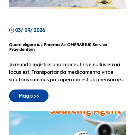
03/ 09/ 2026
Quam eligere ius Pharma Air ONERARIUS Service
Providentem
In mundo logistics pharmaceuticae nullus errori
locus est. Transportanda medicamenta vitae
salutaris summus pali operatio est ubi mensurae
mercium tractatio simpliciter optio non est. Una
temperata declinatio integram amet vaccina vel
Magis >>
biologicas inutiles reddere potest, fractum
creando