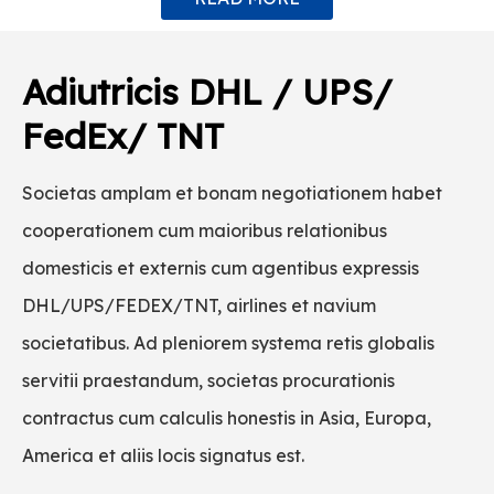
Adiutricis DHL / UPS/
C
FedEx/ TNT
So
ph
Societas amplam et bonam negotiationem habet
pu
cooperationem cum maioribus relationibus
se
domesticis et externis cum agentibus expressis
bo
DHL/UPS/FEDEX/TNT, airlines et navium
em
societatibus. Ad pleniorem systema retis globalis
se
servitii praestandum, societas procurationis
pr
num
contractus cum calculis honestis in Asia, Europa,
.
America et aliis locis signatus est.