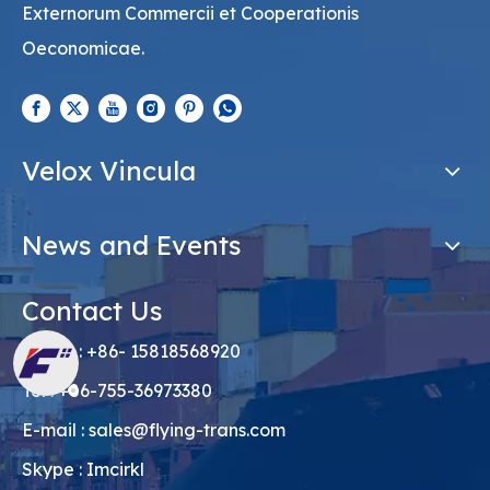
Externorum Commercii et Cooperationis
Oeconomicae.
Velox Vincula
News and Events
Contact Us
Phone : +86- 15818568920
Tel : +86-755-36973380
E-mail :
sales@flying-trans.com
Skype : Imcirkl