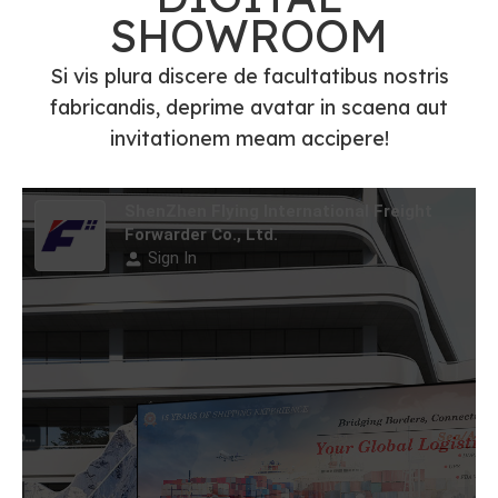
FedEx/UPS/DHL
SHOWROOM
Express Shipping
Agentia Service
Si vis plura discere de facultatibus nostris
fabricandis, deprime avatar in scaena aut
invitationem meam accipere!