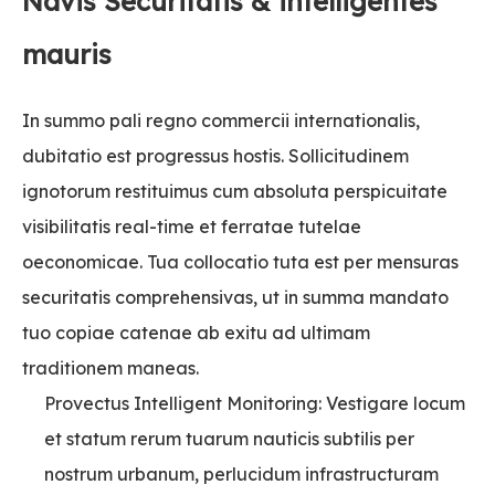
Navis Securitatis & intelligentes
mauris
In summo pali regno commercii internationalis,
dubitatio est progressus hostis. Sollicitudinem
ignotorum restituimus cum absoluta perspicuitate
visibilitatis real-time et ferratae tutelae
oeconomicae. Tua collocatio tuta est per mensuras
securitatis comprehensivas, ut in summa mandato
tuo copiae catenae ab exitu ad ultimam
traditionem maneas.
Provectus Intelligent Monitoring: Vestigare locum
et statum rerum tuarum nauticis subtilis per
nostrum urbanum, perlucidum infrastructuram