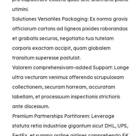
utimini.
Solutiones Versatiles Packaging: Ex norma gravis
officiorum cartons ad ligneos pixides roborandos
et grabatis securos, negotiatio tua tutelam
corporis exactam accipit, quam globalem
transitum superesse postulat.
Valorem comprehensivam-added Support: Longe
ultra vecturam venimus offerendo scrupulosam
collectionem, securam horream, accuratam
labellam, et processuum inspectionis strictioris
ante discessum.
Premium Partnerships Portitorem: Leverage
statuta retia industriae gigantum sicut DHL, UPS,
FedEx, et summo ordine airlines comprehendo EK