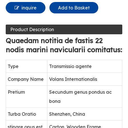
inquire
Add to Basket
Product Description
Quaedam notitia de fastis 22
nodis marini navicularii comitatus:
Type
Transmissio agente
Company Name
Volans Internationalis
Pretium
Secundum genus pondus ac
bona
Turba Oratio
Shenzhen, China
stipare opus est
Carton, Wooden Frame,