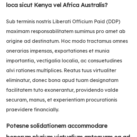
loca sicut Kenya vel Africa Australis?
Sub terminis nostris Liberati Officium Paid (DDP)
maximam responsabilitatem sumimus pro amet ab
origine ad destinatum. Hoc modo tractamus omnes
onerarias impensas, exportationes et munia
importantia, vectigalia localia, ac consuetudines
alvi rationes multiplices. Reatus tuus virtualiter
eliminatur, donec bona apud tuam designatam
facilitatem tuto exonerantur, providendo valde
securam, manus, et experientiam procurationis
praevidere financially.
Potesne solidationem accommodare
bonorum plurium victualium antequam ea ad