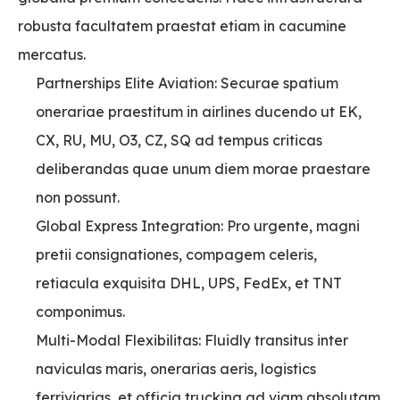
robusta facultatem praestat etiam in cacumine
mercatus.
Partnerships Elite Aviation: Securae spatium
onerariae praestitum in airlines ducendo ut EK,
CX, RU, MU, O3, CZ, SQ ad tempus criticas
deliberandas quae unum diem morae praestare
non possunt.
Global Express Integration: Pro urgente, magni
pretii consignationes, compagem celeris,
retiacula exquisita DHL, UPS, FedEx, et TNT
componimus.
Multi-Modal Flexibilitas: Fluidly transitus inter
naviculas maris, onerarias aeris, logistics
ferriviarias, et officia trucking ad viam absolutam