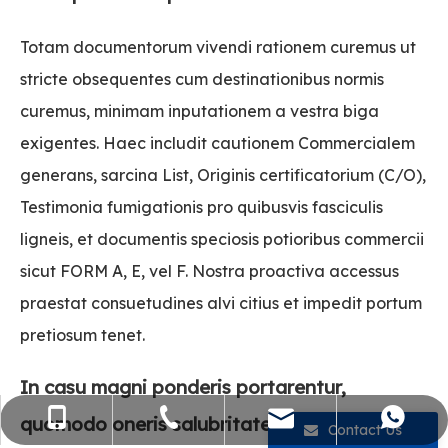
Totam documentorum vivendi rationem curemus ut
stricte obsequentes cum destinationibus normis
curemus, minimam inputationem a vestra biga
exigentes. Haec includit cautionem Commercialem
generans, sarcina List, Originis certificatorium (C/O),
Testimonia fumigationis pro quibusvis fasciculis
ligneis, et documentis speciosis potioribus commercii
sicut FORM A, E, vel F. Nostra proactiva accessus
praestat consuetudines alvi citius et impedit portum
pretiosum tenet.
In casu magni ponderis portarentur,
sales@flying-trans.com
+86-755-36973380
+86- 15818568920
+86 13554758640
quomodo oneris salubritatem, et quae
Contact Us