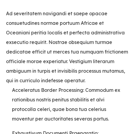
Ad severitatem navigandi et saepe opacae
consuetudines normae portuum Africae et
Oceaniani peritia localis et perfecta administrativa
exsecutio requirit. Nostrae obsequium turmae
dedicatae efficit ut merces tua numquam frictionem
officiale morae experiatur. Vestigium literarum
ambiguum in turpis et invisibilis processus mutamus,
qui in curriculo indefesse operatur.
Acceleratus Border Processing: Commodum ex
rationibus nostris penitus stabilitis et alvi
protocolla celeri, quae bona tua celerius
moventur per auctoritates severas portus.
Exhaustivum Documenti Praeparatio: