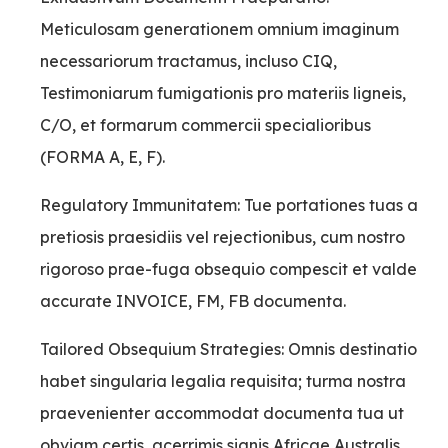
Meticulosam generationem omnium imaginum
necessariorum tractamus, incluso CIQ,
Testimoniarum fumigationis pro materiis ligneis,
C/O, et formarum commercii specialioribus
(FORMA A, E, F).
Regulatory Immunitatem: Tue portationes tuas a
pretiosis praesidiis vel rejectionibus, cum nostro
rigoroso prae-fuga obsequio compescit et valde
accurate INVOICE, FM, FB documenta.
Tailored Obsequium Strategies: Omnis destinatio
habet singularia legalia requisita; turma nostra
praevenienter accommodat documenta tua ut
obviam certis, acerrimis signis Africae Australis,