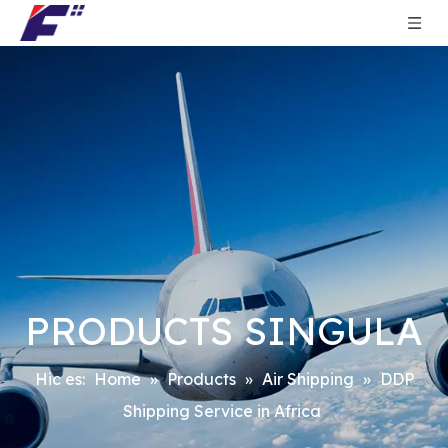
PRODUCTS SINGULA
Hic es:
Home
»
Products
»
Air Shipping
»
DDP
Shipping Service in Africa