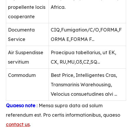
propellente locis
Africa.
cooperante
Documenta
CIQ,Fumigation/C/O,FORMA,F
Service
ORMA E,FORMA F...
Air Suspendisse
Praecipua tabellarius, ut EK,
servitium
CX, RU,MU,O3,CZ,SQ...
Commodum
Best Price, Intelligentes Cras,
Transmarinis Warehousing,
Velocius consuetudines alvi ...
Quaeso note
: Mensa supra data ad solum
referendum est. Pro certis informationibus, quaeso
contact us
.