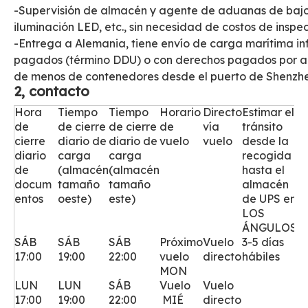
-Supervisión de almacén y agente de aduanas de bajo
iluminación LED, etc., sin necesidad de costos de insp
-Entrega a Alemania, tiene envío de carga marítima in
pagados (término DDU) o con derechos pagados por a
de menos de contenedores desde el puerto de Shenzhe
2, contacto
Hora
Tiempo
Tiempo
Horario
Directo
Estimar el
T
de
de cierre
de cierre
de
vía
tránsito
e
cierre
diario de
diario
de
vuelo
vuelo
desde la
diario
carga
carga
recogida
de
(almacén
(almacén
hasta el
docum
tamaño
tamaño
almacén
entos
oeste)
este)
de UPS en
LOS
ÁNGULOS
SÁB
SÁB
SÁB
Próximo
Vuelo
3-5 días
C
17:00
19:00
22:00
vuelo
directo
hábiles
O
MON
D
LUN
LUN
SÁB
Vuelo
Vuelo
U
17:00
19:00
22:00
MIÉ
directo