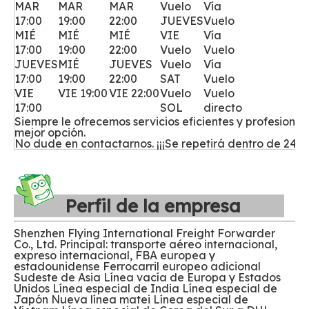
MAR
MAR
MAR
Vuelo
Vía
17:00
19:00
22:00
JUEVES
Vuelo
MIÉ
MIÉ
MIÉ
VIE
Vía
1-
17:00
19:00
22:00
Vuelo
Vuelo
d
JUEVES
MIÉ
JUEVES
Vuelo
Vía
há
17:00
19:00
22:00
SAT
Vuelo
VIE
VIE 19:00
VIE 22:00
Vuelo
Vuelo
17:00
SOL
directo
Siempre le ofrecemos servicios eficientes y profesionale
mejor opción.
No dude en contactarnos. ¡¡¡Se repetirá dentro de 24 ho
Perfil de la empresa
Shenzhen Flying International Freight Forwarder
Co., Ltd. Principal: transporte aéreo internacional,
expreso internacional, FBA europea y
estadounidense Ferrocarril europeo adicional
Sudeste de Asia Línea vacía de Europa y Estados
Unidos Línea especial de India Línea especial de
Japón Nueva línea matei Línea especial de