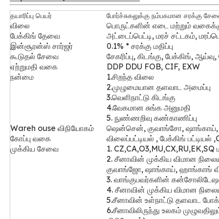
தயாரிப்பு பெயர்
போர்ச்சுகலுக்கு நம்பகமான சரக்கு சேவ
விலை
பொருட்களின் எடை மற்றும் வகைக்க
பேக்கிங் தேவை
அட்டைப்பெட்டி, மரச் சட்டகம், மரப்பெ
இன்சூரன்ஸ் சார்ஜர்
0.1% * சரக்கு மதிப்பு
கூடுதல் சேவை
சேகரிப்பு, கிடங்கு, பேக்கிங், ஆய்
ஏற்றுமதி வகை
DDP DDU FOB, CIF, EXW
நன்மை
1.சிறந்த விலை
2.முழுமையான தளவாட அமைப்பு
3.வெளிநாட்டு கிடங்கு
4.வேகமான சுங்க அனுமதி
5. நுண்ணறிவு கண்காணிப்பு
Wareh
ouse விநியோகம்
ஷென்சென், குவாங்சோ, ஷாங்காய், 
கோப்பு வகை
விலைப்பட்டியல் , பேக்கிங் பட்டியல
முக்கிய சேவை
1. CZ,CA,O3,MU,CX,RU,EK,SQ மற்
2. சீனாவின் முக்கிய விமான நிலைய
குவாங்ஜோ, ஷாங்காய், ஹாங்காங் 
3. வாங்குபவர்களின் கன்சோலிடேஷன
4.
சீனாவின் முக்கிய விமான நிலைய
5.சீனாவின் உள்நாட்டு தளவாட போக்
6.சீனாவிலிருந்து உலகம் முழுவதிலும