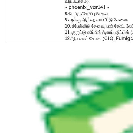
விநியோகம்)
~!phoenix_var141!~
8.கிடங்கு/சேமிப்பு சேவை.
9.சரக்கு ஆய்வு, காப்பீட்டு சேவை.
10. ரீபேக்கிங் சேவை, பார் கோட் லேப
11. குருட்டு ஷிப்பிங்/டிராப் ஷிப்
12.ஆவணச் சேவை(CIQ, Fumigat