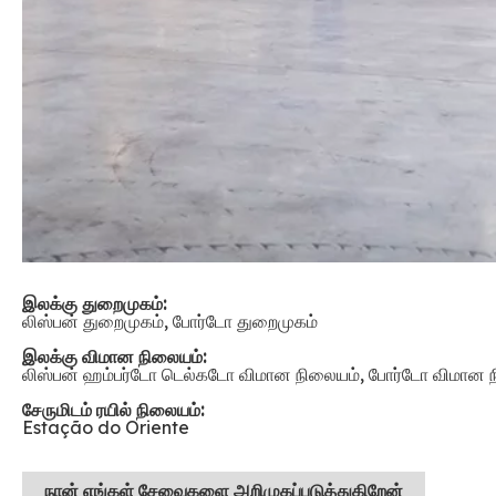
இலக்கு துறைமுகம்:
லிஸ்பன் துறைமுகம், போர்டோ துறைமுகம்
இலக்கு விமான நிலையம்:
லிஸ்பன் ஹம்பர்டோ டெல்கடோ விமான நிலையம், போர்டோ விமான 
சேருமிடம் ரயில் நிலையம்:
Estação do Oriente
நான்
எங்கள் சேவைகளை அறிமுகப்படுத்துகிறேன்