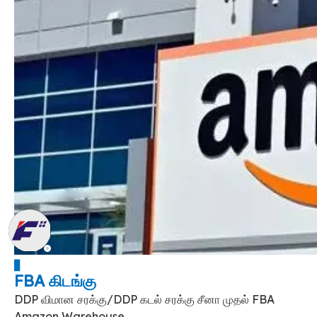
▋
FBA கிடங்கு
DDP விமான சரக்கு/DDP கடல் சரக்கு சீனா முதல் FBA
Amazon Warehouse,