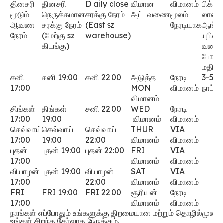
தினசரி
தினசரி
D
aily close
விமான
விமானம்
பிக் அ
மூடும்
நெருக்கமான
சரக்கு நேரம்
அட்டவணை
மூலம்
லாஸ்
ஆவண
சரக்கு நேரம்
(East sz
நேரடியாக
ஆங்கி
நேரம்
(மேற்கு sz
warehouse)
யுபிஎஸ
கிடங்கு)
வரைய
போக்க
மதிப்ப
சனி
சனி 19:00
சனி 22:00
அடுத்த
நேரடி
3-5 
17:00
MON
விமானம்
நாட்கள
விமானம்
திங்கள்
திங்கள்
சனி 22:00
WED
நேரடி
17:00
19:00
விமானம்
விமானம்
செவ்வாய்
செவ்வாய்
செவ்வாய்
THUR
VIA
17:00
19:00
22:00
விமானம்
விமானம்
புதன்
புதன் 19:00
புதன் 22:00
FRI
VIA
17:00
விமானம்
விமானம்
வியாழன்
புதன் 19:00
வியாழன்
SAT
VIA
17:00
22:00
விமானம்
விமானம்
FRI
FRI 19:00
FRI 22:00
சூரியன்
நேரடி
17:00
விமானம்
விமானம்
நாங்கள் எப்போதும் உங்களுக்கு திறமையான மற்றும் தொழில்முற
உங்கள் சிறந்த தேர்வாக இருக்கும்.