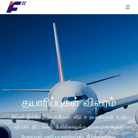
தயாரிப்புகள் விவரம்
நீங்கள் இங்கே இருக்கிறீர்கள்:
வீடு
»
தயாரிப்புகள்
»
ஏர்
ஷிப்பிங்
திட்டங்கள்
போர்ச்சுகலுக்கு நம்பகமான சரக்கு
சேவைகள்: தனிப்பயனாக்கப்பட்ட போக்குவரத்து