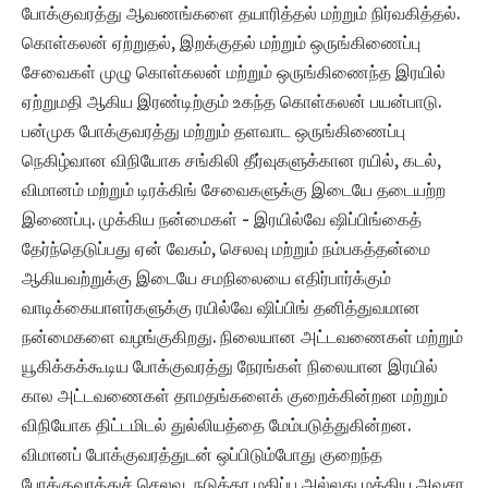
போக்குவரத்து ஆவணங்களை தயாரித்தல் மற்றும் நிர்வகித்தல்.
கொள்கலன் ஏற்றுதல், இறக்குதல் மற்றும் ஒருங்கிணைப்பு
சேவைகள் முழு கொள்கலன் மற்றும் ஒருங்கிணைந்த இரயில்
ஏற்றுமதி ஆகிய இரண்டிற்கும் உகந்த கொள்கலன் பயன்பாடு.
பன்முக போக்குவரத்து மற்றும் தளவாட ஒருங்கிணைப்பு
நெகிழ்வான விநியோக சங்கிலி தீர்வுகளுக்கான ரயில், கடல்,
விமானம் மற்றும் டிரக்கிங் சேவைகளுக்கு இடையே தடையற்ற
இணைப்பு. முக்கிய நன்மைகள் - இரயில்வே ஷிப்பிங்கைத்
தேர்ந்தெடுப்பது ஏன் வேகம், செலவு மற்றும் நம்பகத்தன்மை
ஆகியவற்றுக்கு இடையே சமநிலையை எதிர்பார்க்கும்
வாடிக்கையாளர்களுக்கு ரயில்வே ஷிப்பிங் தனித்துவமான
நன்மைகளை வழங்குகிறது. நிலையான அட்டவணைகள் மற்றும்
யூகிக்கக்கூடிய போக்குவரத்து நேரங்கள் நிலையான இரயில்
கால அட்டவணைகள் தாமதங்களைக் குறைக்கின்றன மற்றும்
விநியோக திட்டமிடல் துல்லியத்தை மேம்படுத்துகின்றன.
விமானப் போக்குவரத்துடன் ஒப்பிடும்போது குறைந்த
போக்குவரத்துச் செலவு, நடுத்தர மதிப்பு அல்லது மத்திய அவசர