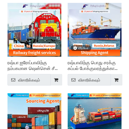
வீடியோ
ரஷ்யா ஐரோப்பாவிற்கு
ரஷ்யாவிற்கு பொது சரக்கு
நம்பகமான ஷென்சென் சீனா
கப்பல் போக்குவரத்துக்கான
ரயில்வே சரக்கு அனுப்புபவர்
சர்வதேச சரக்கு அனுப்புதல்
போக்குவரத்து ரயில் கப்பல்
சேவைகள்
விசாரிக்கவும்
விசாரிக்கவும்