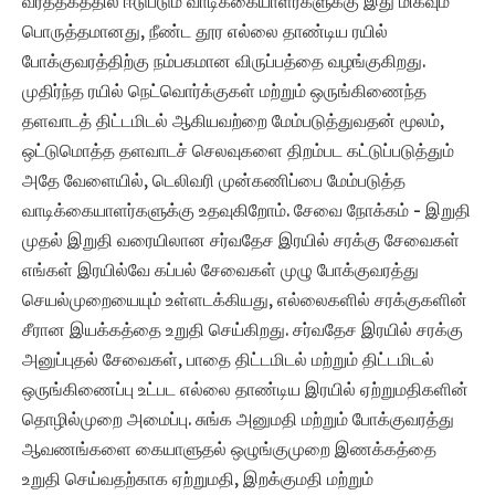
வர்த்தகத்தில் ஈடுபடும் வாடிக்கையாளர்களுக்கு இது மிகவும்
பொருத்தமானது, நீண்ட தூர எல்லை தாண்டிய ரயில்
போக்குவரத்திற்கு நம்பகமான விருப்பத்தை வழங்குகிறது.
முதிர்ந்த ரயில் நெட்வொர்க்குகள் மற்றும் ஒருங்கிணைந்த
தளவாடத் திட்டமிடல் ஆகியவற்றை மேம்படுத்துவதன் மூலம்,
ஒட்டுமொத்த தளவாடச் செலவுகளை திறம்பட கட்டுப்படுத்தும்
அதே வேளையில், டெலிவரி முன்கணிப்பை மேம்படுத்த
வாடிக்கையாளர்களுக்கு உதவுகிறோம். சேவை நோக்கம் - இறுதி
முதல் இறுதி வரையிலான சர்வதேச இரயில் சரக்கு சேவைகள்
எங்கள் இரயில்வே கப்பல் சேவைகள் முழு போக்குவரத்து
செயல்முறையையும் உள்ளடக்கியது, எல்லைகளில் சரக்குகளின்
சீரான இயக்கத்தை உறுதி செய்கிறது. சர்வதேச இரயில் சரக்கு
அனுப்புதல் சேவைகள், பாதை திட்டமிடல் மற்றும் திட்டமிடல்
ஒருங்கிணைப்பு உட்பட எல்லை தாண்டிய இரயில் ஏற்றுமதிகளின்
தொழில்முறை அமைப்பு. சுங்க அனுமதி மற்றும் போக்குவரத்து
ஆவணங்களை கையாளுதல் ஒழுங்குமுறை இணக்கத்தை
உறுதி செய்வதற்காக ஏற்றுமதி, இறக்குமதி மற்றும்