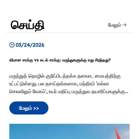
டிரக்கிங் சேவை
செய்தி
மேலும்
03/24/2026
விமான சரக்கு vs கடல் சரக்கு: மருந்துகளுக்கு எது சிறந்தது?
மருந்துத் தொழில் குறிப்பிடத்தக்க தளவாட மையத்திற்கு
உட்பட்டுள்ளது. பல தசாப்தங்களாக, மந்திரம் 'எல்லா
செலவிலும் வேகம்', உயர் மதிப்பு மருத்துவ தயாரிப்புகளுக்கு
விமான போக்குவரத்தை இயல்புநிலை தேர்வாக மாற்றியது.
இன்று, அந்த முன்னுதாரணமானது மிகவும் நுணுக்கமான
மேலும் >>
'அளவிலான நிலைத்தன்மை' அணுகுமுறையை நோக்கி
நகர்கிறது.