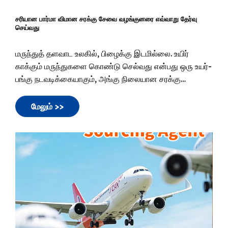
03/09/2026
சரியான பார்மா விமான சரக்கு சேவை வழங்குனரை எவ்வாறு தேர்வு
செய்வது
மருந்துத் தளவாட உலகில், பிழைக்கு இடமில்லை. உயிர்
காக்கும் மருந்துகளை கொண்டு செல்வது என்பது ஒரு உயர்-
பங்கு நடவடிக்கையாகும், அங்கு நிலையான சரக்கு
கையாளுதல் ஒரு விருப்பமாக இல்லை. ஒரு ஒற்றை
வெப்பநிலை விலகல் தடுப்பூசிகள் அல்லது உயிரியல்
மேலும் >>
பொருட்களின் முழு ஏற்றுமதியையும் பயனற்றதாக
ஆக்குகிறது, இது உடைந்ததை உருவாக்குகிறது.