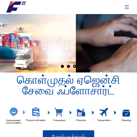
கொள்முதல் ஏஜென்சி
சேவை ஃப்ளோசார்ட்
மேலும் படிக்கவும்