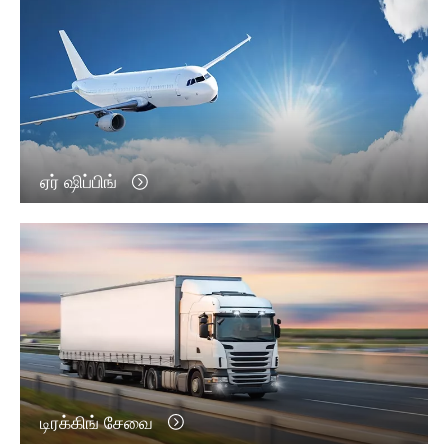
ஏர் ஷிப்பிங்