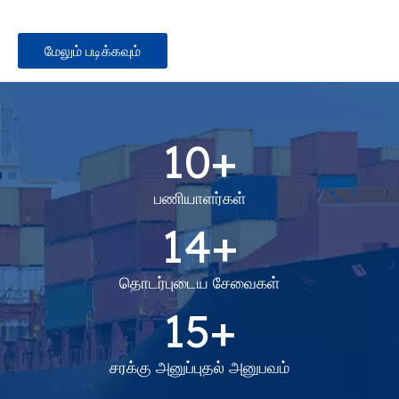
எங்களிடம் 10க்கும் மேற்பட்ட ஊழியர்கள் உள்ளனர்.
மேலும் படிக்கவும்
10+
பணியாளர்கள்
14+
தொடர்புடைய சேவைகள்
15+
சரக்கு அனுப்புதல் அனுபவம்