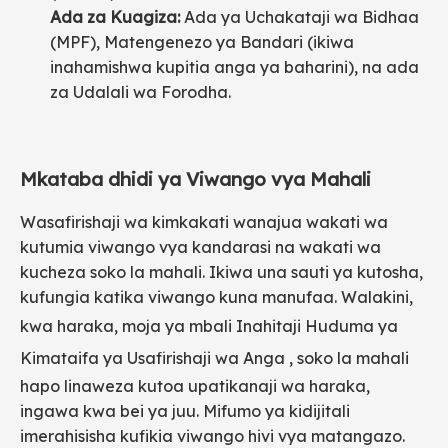
Ada za Kuagiza:
Ada ya Uchakataji wa Bidhaa
(MPF), Matengenezo ya Bandari (ikiwa
inahamishwa kupitia anga ya baharini), na ada
za Udalali wa Forodha.
Mkataba dhidi ya Viwango vya Mahali
Wasafirishaji wa kimkakati wanajua wakati wa
kutumia viwango vya kandarasi na wakati wa
kucheza soko la mahali. Ikiwa una sauti ya kutosha,
kufungia katika viwango kuna manufaa. Walakini,
kwa haraka, moja ya mbali
Inahitaji Huduma ya
Kimataifa ya Usafirishaji wa Anga
, soko la mahali
hapo linaweza kutoa upatikanaji wa haraka,
ingawa kwa bei ya juu. Mifumo ya kidijitali
imerahisisha kufikia viwango hivi vya matangazo.