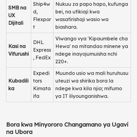
Ship4w
Nukuu za papo hapo, kufunga
SMB na
d,
bei, na ufikiaji kwa
UX
Flexpor
wasafirishaji wasio wa
Dijitali
t
biashara.
Viwango vya 'Kipaumbele cha
DHL
Kasi na
Hewa' na mitandao minene ya
Express
Vifurushi
ndege inayojumuisha nchi
, FedEx
220+.
Expedi
Muundo usio wa mali huruhusu
Kubadili
tors
uteuzi wa shirika bora la
ka
Kimata
ndege kwa kila njia; mifumo
ifa
ya IT iliyounganishwa.
Bora kwa Minyororo Changamano ya Ugavi
na Ubora