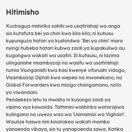
Hitimisho
Kuchagua mshirika sahihi wa usafirishaji wa anga
sio kutafuta bei ya chini kwa kila kilo; ni kuhusu
kupunguza hatari ya kushindwa. 'Bei ya chini' mara
nyingi hubeba hatari kubwa zaidi ya kupakuliwa au
kugongwa wakati wa usafiri. Ili kufaulu, ni lazima
ulinganishe msambazaji na wasifu wa usafirishaji:
tumia Viunganishi kwa kasi kwenye vifurushi vidogo,
Visambazaji Dijitali kwa wepesi na mwonekano, na
Global Forwarders kwa mizigo changamano, nzito
ya viwandani.
Pendekezo letu la mwisho ni kusonga zaidi ya
vipimo vya kawaida. Tathmini washirika watarajiwa
kulingana na uwezo wao wa 'Usimamizi wa Vighairi'.
Waulize haswa nini kinatokea wakati mambo
yanaenda vibaya, sio tu yanapoenda sawa. Katika