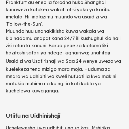
Frankfurt au eneo la forodha huko Shanghai
kunaweza kutokea wakati ofisi yako ya karibu
imelala. Hii inalazimu muundo wa usaidizi wa
'Follow-the-Sun'.
Muundo huu unahakikisha kuwa wakala wa
kibinadamu anapatikana 24/7 ili kushughulikia hali
zisizofuata kanuni. Barua pepe za kiotomatiki
hazitoshi safari ya ndege ikighairiwa; unahitaji
Usaidizi wa Usafirishaji wa Saa 24
wenye uwezo wa
kuelekeza tena mizigo mara moja. Huduma za
mnara wa udhibiti wa kweli hufuatilia kwa makini
matukio muhimu na kuingilia kati kabla ya
kuchelewa kuwa janga.
Utiifu na Uidhinishaji
Ucheleweshaji wa udhibiti unaua kasi. Mshirika