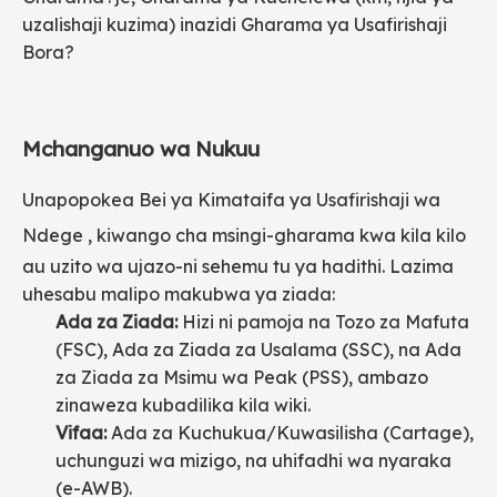
uzalishaji kuzima) inazidi Gharama ya Usafirishaji
Bora?
Mchanganuo wa Nukuu
Unapopokea
Bei ya Kimataifa ya Usafirishaji wa
Ndege
, kiwango cha msingi-gharama kwa kila kilo
au uzito wa ujazo-ni sehemu tu ya hadithi. Lazima
uhesabu malipo makubwa ya ziada:
Ada za Ziada:
Hizi ni pamoja na Tozo za Mafuta
(FSC), Ada za Ziada za Usalama (SSC), na Ada
za Ziada za Msimu wa Peak (PSS), ambazo
zinaweza kubadilika kila wiki.
Vifaa:
Ada za Kuchukua/Kuwasilisha (Cartage),
uchunguzi wa mizigo, na uhifadhi wa nyaraka
(e-AWB).