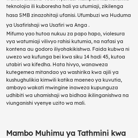
teknolojia ili kuboresha hali ya utumiaji, zikilenga
hasa SMB zinazohitaji ufanisi.
Ufumbuzi wa Huduma
ya Usafirishaji wa Usafiri wa Anga
.
Mifumo yao hutoa nukuu za papo hapo, violesura
vya watumiaji vilivyo rahisi kutumia, na nafasi ya
kontena au godoro iliyohakikishwa. Faida kubwa ni
uwezo wa kufunga bei kwa siku 14 hadi 45, kutoa
utabiri wa kifedha. Hata hivyo, wanaweza
kutegemea mitandao ya washirika kwa ajili ya
kushughulikia kimwili katika maeneo ya kuvutia,
ambayo wakati mwingine inaweza kupunguza
udhibiti wa uhamishaji wa bidhaa ikilinganishwa na
viunganishi vyenye uzito wa mali.
Mambo Muhimu ya Tathmini kwa