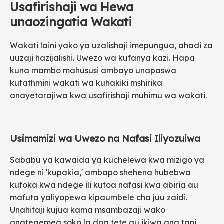
Usafirishaji wa Hewa
unaozingatia Wakati
Wakati laini yako ya uzalishaji imepungua, ahadi za
uuzaji hazijalishi. Uwezo wa kufanya kazi. Hapa
kuna mambo mahususi ambayo unapaswa
kutathmini wakati wa kuhakiki mshirika
anayetarajiwa kwa usafirishaji muhimu wa wakati.
Usimamizi wa Uwezo na Nafasi Iliyozuiwa
Sababu ya kawaida ya kuchelewa kwa mizigo ya
ndege ni 'kupakia,' ambapo shehena hubebwa
kutoka kwa ndege ili kutoa nafasi kwa abiria au
mafuta yaliyopewa kipaumbele cha juu zaidi.
Unahitaji kujua kama msambazaji wako
anategemea soko la doa tete au ikiwa ana tani