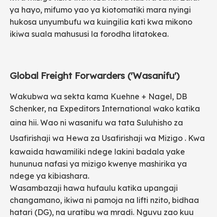
ya hayo, mifumo yao ya kiotomatiki mara nyingi
hukosa unyumbufu wa kuingilia kati kwa mikono
ikiwa suala mahususi la forodha litatokea.
Global Freight Forwarders ('Wasanifu')
Wakubwa wa sekta kama Kuehne + Nagel, DB
Schenker, na Expeditors International wako katika
aina hii. Wao ni wasanifu wa tata
Suluhisho za
Usafirishaji wa Hewa za Usafirishaji wa Mizigo
. Kwa
kawaida hawamiliki ndege lakini badala yake
hununua nafasi ya mizigo kwenye mashirika ya
ndege ya kibiashara.
Wasambazaji hawa hufaulu katika upangaji
changamano, ikiwa ni pamoja na lifti nzito, bidhaa
hatari (DG), na uratibu wa mradi. Nguvu zao kuu