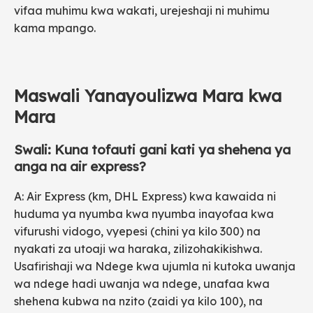
vifaa muhimu kwa wakati, urejeshaji ni muhimu
kama mpango.
Maswali Yanayoulizwa Mara kwa
Mara
Swali: Kuna tofauti gani kati ya shehena ya
anga na air express?
A: Air Express (km, DHL Express) kwa kawaida ni
huduma ya nyumba kwa nyumba inayofaa kwa
vifurushi vidogo, vyepesi (chini ya kilo 300) na
nyakati za utoaji wa haraka, zilizohakikishwa.
Usafirishaji wa Ndege kwa ujumla ni kutoka uwanja
wa ndege hadi uwanja wa ndege, unafaa kwa
shehena kubwa na nzito (zaidi ya kilo 100), na