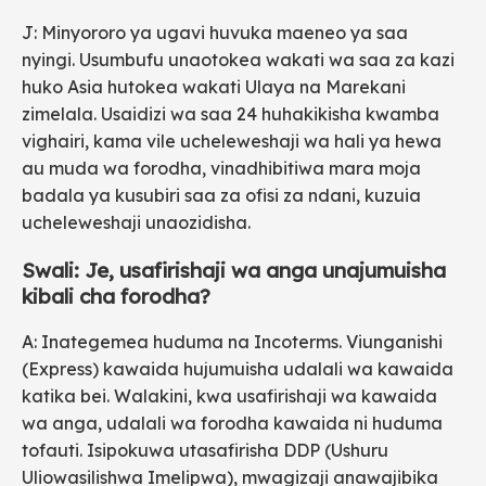
J: Minyororo ya ugavi huvuka maeneo ya saa
nyingi. Usumbufu unaotokea wakati wa saa za kazi
huko Asia hutokea wakati Ulaya na Marekani
zimelala. Usaidizi wa saa 24 huhakikisha kwamba
vighairi, kama vile ucheleweshaji wa hali ya hewa
au muda wa forodha, vinadhibitiwa mara moja
badala ya kusubiri saa za ofisi za ndani, kuzuia
ucheleweshaji unaozidisha.
Swali: Je, usafirishaji wa anga unajumuisha
kibali cha forodha?
A: Inategemea huduma na Incoterms. Viunganishi
(Express) kawaida hujumuisha udalali wa kawaida
katika bei. Walakini, kwa usafirishaji wa kawaida
wa anga, udalali wa forodha kawaida ni huduma
tofauti. Isipokuwa utasafirisha DDP (Ushuru
Uliowasilishwa Imelipwa), mwagizaji anawajibika