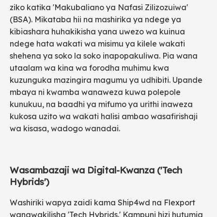
ziko katika 'Makubaliano ya Nafasi Zilizozuiwa'
(BSA). Mikataba hii na mashirika ya ndege ya
kibiashara huhakikisha yana uwezo wa kuinua
ndege hata wakati wa misimu ya kilele wakati
shehena ya soko la soko inapopakuliwa. Pia wana
utaalam wa kina wa forodha muhimu kwa
kuzunguka mazingira magumu ya udhibiti. Upande
mbaya ni kwamba wanaweza kuwa polepole
kunukuu, na baadhi ya mifumo ya urithi inaweza
kukosa uzito wa wakati halisi ambao wasafirishaji
wa kisasa, wadogo wanadai.
Wasambazaji wa Digital-Kwanza ('Tech
Hybrids')
Washiriki wapya zaidi kama Ship4wd na Flexport
wanawakilisha 'Tech Hybrids.' Kampuni hizi hutumia