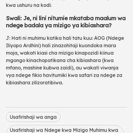
kwa ushuru na kodi.
Swali: Je, ni lini nitumie mkataba maalum wa
ndege badala ya mizigo ya kibiashara?
J: Hati ni muhimu katika hali tatu kuu: AOG (Ndege
Iliyopo Ardhini) hali zinazohitaji kuondoka mara
moja, wakati kiasi cha mizigo kinapozidi kiinua
mgongo kinachopatikana cha kibiashara (kwa
mfano, mashine kubwa zaidi), au wakati viwanja
vya ndege fikio havitumiki kwa safari za ndege za
kibiashara zilizoratibiwa.
Usafirishaji wa anga
Usafirishaji wa Ndege kwa Mizigo Muhimu kwa