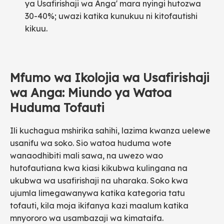
ya Usafirishaji wa Anga' mara nyingi hutozwa
30-40%; uwazi katika kunukuu ni kitofautishi
kikuu.
Mfumo wa Ikolojia wa Usafirishaji
wa Anga: Miundo ya Watoa
Huduma Tofauti
Ili kuchagua mshirika sahihi, lazima kwanza uelewe
usanifu wa soko. Sio watoa huduma wote
wanaodhibiti mali sawa, na uwezo wao
hutofautiana kwa kiasi kikubwa kulingana na
ukubwa wa usafirishaji na uharaka. Soko kwa
ujumla limegawanywa katika kategoria tatu
tofauti, kila moja ikifanya kazi maalum katika
mnyororo wa usambazaji wa kimataifa.