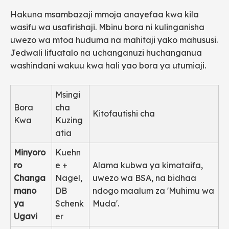
Hakuna msambazaji mmoja anayefaa kwa kila
wasifu wa usafirishaji. Mbinu bora ni kulinganisha
uwezo wa mtoa huduma na mahitaji yako mahususi.
Jedwali lifuatalo na uchanganuzi huchanganua
washindani wakuu kwa hali yao bora ya utumiaji.
Msingi
Bora
cha
Kitofautishi cha
Kwa
Kuzing
atia
Minyoro
Kuehn
ro
e +
Alama kubwa ya kimataifa,
Changa
Nagel,
uwezo wa BSA, na bidhaa
mano
DB
ndogo maalum za 'Muhimu wa
ya
Schenk
Muda'.
Ugavi
er