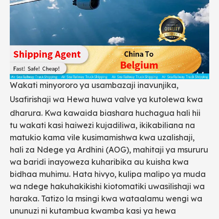
Wakati minyororo ya usambazaji inavunjika,
Usafirishaji wa Hewa
huwa valve ya kutolewa kwa
dharura. Kwa kawaida biashara huchagua hali hii
tu wakati kasi haiwezi kujadiliwa, ikikabiliana na
matukio kama vile kusimamishwa kwa uzalishaji,
hali za Ndege ya Ardhini (AOG), mahitaji ya msururu
wa baridi inayoweza kuharibika au kuisha kwa
bidhaa muhimu. Hata hivyo, kulipa malipo ya muda
wa ndege hakuhakikishi kiotomatiki uwasilishaji wa
haraka. Tatizo la msingi kwa wataalamu wengi wa
ununuzi ni kutambua kwamba kasi ya hewa