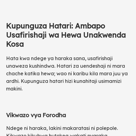
Kupunguza Hatari: Ambapo
Usafirishaji wa Hewa Unakwenda
Kosa
Hata kwa ndege ya haraka sana, usafirishaji
unaweza kushindwa. Hatari za uendeshaji ni mara
chache katika hewa; wao ni karibu kila mara juu ya
ardhi. Kupunguza hatari hizi kunahitaji usimamizi
makini.
Vikwazo vya Forodha
Ndege ni haraka, lakini makaratasi ni polepole.
Kikwazo kikubwa hutokea wakati nyaraka