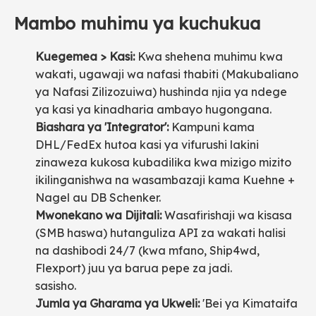
Mambo muhimu ya kuchukua
Kuegemea > Kasi:
Kwa shehena muhimu kwa
wakati, ugawaji wa nafasi thabiti (Makubaliano
ya Nafasi Zilizozuiwa) hushinda njia ya ndege
ya kasi ya kinadharia ambayo hugongana.
Biashara ya 'Integrator':
Kampuni kama
DHL/FedEx hutoa kasi ya vifurushi lakini
zinaweza kukosa kubadilika kwa mizigo mizito
ikilinganishwa na wasambazaji kama Kuehne +
Nagel au DB Schenker.
Mwonekano wa Dijitali:
Wasafirishaji wa kisasa
(SMB haswa) hutanguliza API za wakati halisi
na dashibodi 24/7 (kwa mfano, Ship4wd,
Flexport) juu ya barua pepe za jadi.
sasisho.
Jumla ya Gharama ya Ukweli:
'Bei ya Kimataifa