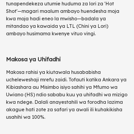
tunapendekeza utumie huduma za lori za 'Hot
Shot'—magari maalum ambayo huendesha moja
kwa moja hadi eneo la mwisho—badala ya
mitandao ya kawaida ya LTL (Chini ya Lori)
ambayo husimama kwenye vituo vingi.
Makosa ya Uhifadhi
Makosa rahisi ya kiutawala husababisha
ucheleweshaji mrefu zaidi. Tofauti katika Ankara ya
Kibiashara au Misimbo isiyo sahihi ya Mfumo wa
Uwiano (HS) ndio sababu kuu ya uhifadhi wa mizigo
kwa ndege. Dalali anayestahili wa forodha lazima
akague hati zote za safari ya awali ili kuhakikisha
usahihi wa 100%.