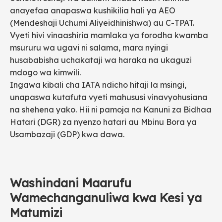
anayefaa anapaswa kushikilia hali ya AEO
(Mendeshaji Uchumi Aliyeidhinishwa) au C-TPAT.
Vyeti hivi vinaashiria mamlaka ya forodha kwamba
msururu wa ugavi ni salama, mara nyingi
husababisha uchakataji wa haraka na ukaguzi
mdogo wa kimwili.
Ingawa kibali cha IATA ndicho hitaji la msingi,
unapaswa kutafuta vyeti mahususi vinavyohusiana
na shehena yako. Hii ni pamoja na Kanuni za Bidhaa
Hatari (DGR) za nyenzo hatari au Mbinu Bora ya
Usambazaji (GDP) kwa dawa.
Washindani Maarufu
Wamechanganuliwa kwa Kesi ya
Matumizi