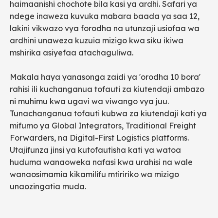
haimaanishi chochote bila kasi ya ardhi. Safari ya
ndege inaweza kuvuka mabara baada ya saa 12,
lakini vikwazo vya forodha na utunzaji usiofaa wa
ardhini unaweza kuzuia mizigo kwa siku ikiwa
mshirika asiyefaa atachaguliwa.
Makala haya yanasonga zaidi ya 'orodha 10 bora'
rahisi ili kuchanganua tofauti za kiutendaji ambazo
ni muhimu kwa ugavi wa viwango vya juu.
Tunachanganua tofauti kubwa za kiutendaji kati ya
mifumo ya Global Integrators, Traditional Freight
Forwarders, na Digital-First Logistics platforms.
Utajifunza jinsi ya kutofautisha kati ya watoa
huduma wanaoweka nafasi kwa urahisi na wale
wanaosimamia kikamilifu mtiririko wa mizigo
unaozingatia muda.