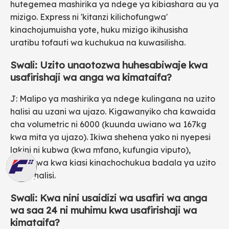
hutegemea mashirika ya ndege ya kibiashara au ya
mizigo. Express ni 'kitanzi kilichofungwa'
kinachojumuisha yote, huku mizigo ikihusisha
uratibu tofauti wa kuchukua na kuwasilisha.
Swali: Uzito unaotozwa huhesabiwaje kwa
usafirishaji wa anga wa kimataifa?
J: Malipo ya mashirika ya ndege kulingana na uzito
halisi au uzani wa ujazo. Kigawanyiko cha kawaida
cha volumetric ni 6000 (kuunda uwiano wa 167kg
kwa mita ya ujazo). Ikiwa shehena yako ni nyepesi
lakini ni kubwa (kwa mfano, kufungia viputo),
utatozwa kwa kiasi kinachochukua badala ya uzito
wake halisi.
Swali: Kwa nini usaidizi wa usafiri wa anga
wa saa 24 ni muhimu kwa usafirishaji wa
kimataifa?