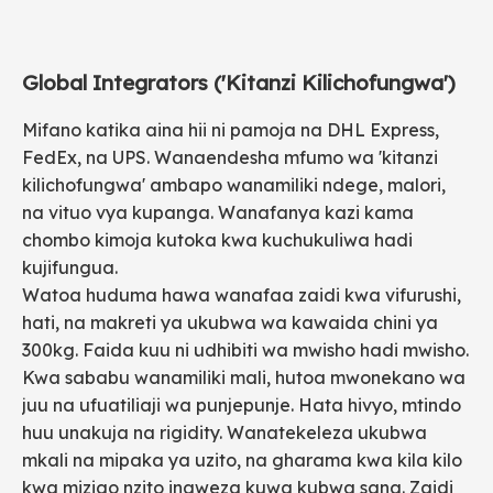
Global Integrators ('Kitanzi Kilichofungwa')
Mifano katika aina hii ni pamoja na DHL Express,
FedEx, na UPS. Wanaendesha mfumo wa 'kitanzi
kilichofungwa' ambapo wanamiliki ndege, malori,
na vituo vya kupanga. Wanafanya kazi kama
chombo kimoja kutoka kwa kuchukuliwa hadi
kujifungua.
Watoa huduma hawa wanafaa zaidi kwa vifurushi,
hati, na makreti ya ukubwa wa kawaida chini ya
300kg. Faida kuu ni udhibiti wa mwisho hadi mwisho.
Kwa sababu wanamiliki mali, hutoa mwonekano wa
juu na ufuatiliaji wa punjepunje. Hata hivyo, mtindo
huu unakuja na rigidity. Wanatekeleza ukubwa
mkali na mipaka ya uzito, na gharama kwa kila kilo
kwa mizigo nzito inaweza kuwa kubwa sana. Zaidi