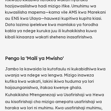
hazijawasilishwa hadi mizigo ifike. Umuhimu wa
kuwasilisha mapema—kama vile AMS kwa Marekani
au ENS kwa Ulaya—hauwezi kupitiwa kupita kiasi.
Data lazima ipelekwe kwa mamlaka ya forodha
kabla ya ndege kuruka juu ili kuhakikisha kuwa
kibali kinaanza wakati shehena inasafirishwa.
Pengo la 'Maili ya Mwisho'
Jambo la kawaida la kutofaulu ni kukabidhiwa kwa
uwanja wa ndege wa lengwa. Mizigo inaweza
kufika kwa wakati, lakini ikiwa huduma ya lori
haijaunganishwa, itakaa kwenye ghala.
Kuhakikisha
Mtengenezaji wa Usafirishaji wa Hewa
au kisafirishaji cha mizigo amepata usafirishaji wa
haraka wa lori ni muhimu. Kwa usafirishaji muhimu,