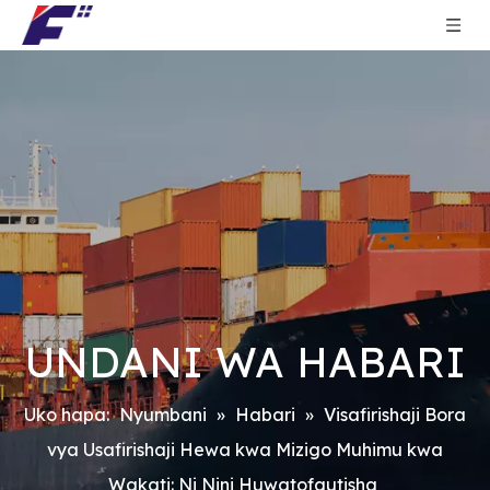
UNDANI WA HABARI
Uko hapa:
Nyumbani
»
Habari
»
Visafirishaji Bora
vya Usafirishaji Hewa kwa Mizigo Muhimu kwa
Wakati: Ni Nini Huwatofautisha