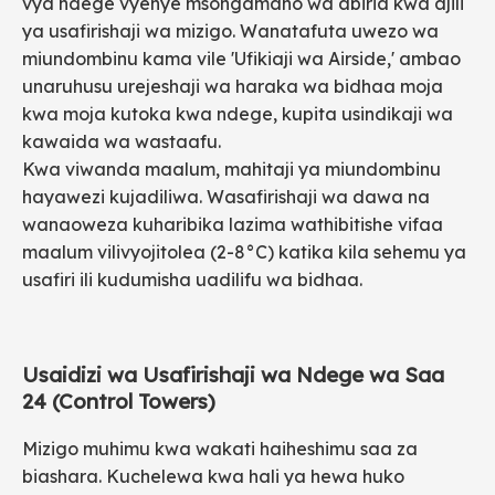
vya ndege vyenye msongamano wa abiria kwa ajili
ya usafirishaji wa mizigo. Wanatafuta uwezo wa
miundombinu kama vile 'Ufikiaji wa Airside,' ambao
unaruhusu urejeshaji wa haraka wa bidhaa moja
kwa moja kutoka kwa ndege, kupita usindikaji wa
kawaida wa wastaafu.
Kwa viwanda maalum, mahitaji ya miundombinu
hayawezi kujadiliwa. Wasafirishaji wa dawa na
wanaoweza kuharibika lazima wathibitishe vifaa
maalum vilivyojitolea (2-8°C) katika kila sehemu ya
usafiri ili kudumisha uadilifu wa bidhaa.
Usaidizi wa Usafirishaji wa Ndege wa Saa
24 (Control Towers)
Mizigo muhimu kwa wakati haiheshimu saa za
biashara. Kuchelewa kwa hali ya hewa huko