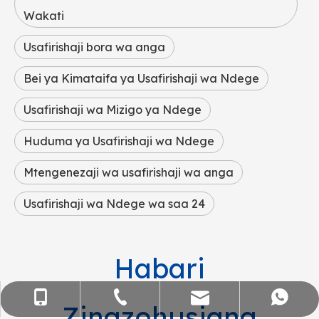
Wakati
Usafirishaji bora wa anga
Bei ya Kimataifa ya Usafirishaji wa Ndege
Usafirishaji wa Mizigo ya Ndege
Huduma ya Usafirishaji wa Ndege
Mtengenezaji wa usafirishaji wa anga
Usafirishaji wa Ndege wa saa 24
Habari
sales@flying-trans.com
+86-755-36973380
+86- 15818568920
+86 13554758640
Zinazohusiana