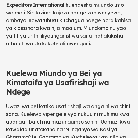
Expeditors International
huendesha muundo usio
wa mali. Sio lazima kujaza ndege zao wenyewe,
ambayo inawaruhusu kuchagua ndege bora kabisa
ya kibiashara kwa njia maalum. Miundombinu yao
ya IT ya urithi iliyounganishwa sana inahakikisha
uthabiti wa data kote ulimwenguni.
Kuelewa Miundo ya Bei ya
Kimataifa ya Usafirishaji wa
Ndege
Uwazi wa bei katika usafirishaji wa anga ni wa chini
sana. Kuelewa vipengele vya nukuu ni muhimu kwa
upangaji bajeti na mazungumzo sahihi. Uamuzi kwa
kawaida unatokana na 'Mlinganyo wa Kasi ya
Gharama': je, Gharama ya Kuchelewa (km, njia ya