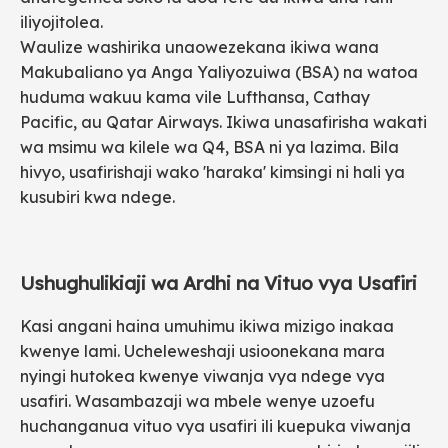
iliyojitolea.
Waulize washirika unaowezekana ikiwa wana
Makubaliano ya Anga Yaliyozuiwa (BSA) na watoa
huduma wakuu kama vile Lufthansa, Cathay
Pacific, au Qatar Airways. Ikiwa unasafirisha wakati
wa msimu wa kilele wa Q4, BSA ni ya lazima. Bila
hivyo, usafirishaji wako 'haraka' kimsingi ni hali ya
kusubiri kwa ndege.
Ushughulikiaji wa Ardhi na Vituo vya Usafiri
Kasi angani haina umuhimu ikiwa mizigo inakaa
kwenye lami. Ucheleweshaji usioonekana mara
nyingi hutokea kwenye viwanja vya ndege vya
usafiri. Wasambazaji wa mbele wenye uzoefu
huchanganua vituo vya usafiri ili kuepuka viwanja