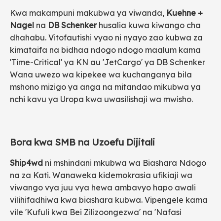
Kwa makampuni makubwa ya viwanda,
Kuehne +
Nagel
na
DB Schenker
husalia kuwa kiwango cha
dhahabu. Vitofautishi vyao ni nyayo zao kubwa za
kimataifa na bidhaa ndogo ndogo maalum kama
'Time-Critical' ya KN au 'JetCargo' ya DB Schenker
Wana uwezo wa kipekee wa kuchanganya bila
mshono mizigo ya anga na mitandao mikubwa ya
nchi kavu ya Uropa kwa uwasilishaji wa mwisho.
Bora kwa SMB na Uzoefu Dijitali
Ship4wd
ni mshindani mkubwa wa Biashara Ndogo
na za Kati. Wanaweka kidemokrasia ufikiaji wa
viwango vya juu vya hewa ambavyo hapo awali
vilihifadhiwa kwa biashara kubwa. Vipengele kama
vile 'Kufuli kwa Bei Zilizoongezwa' na 'Nafasi