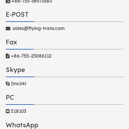
+86-755-36973380

E-POST
sales@flying-trans.com

Fax
+86-755-23086112

Skype
Imcirkl

PC
518103

WhatsApp