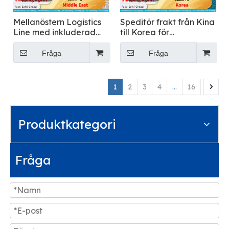
Mellanöstern Logistics
Speditör frakt från Kina
Line med inkluderad
till Korea för
moms
mattransport
Fråga
Fråga
1
2
3
4
...
16
Produktkategori
Fråga