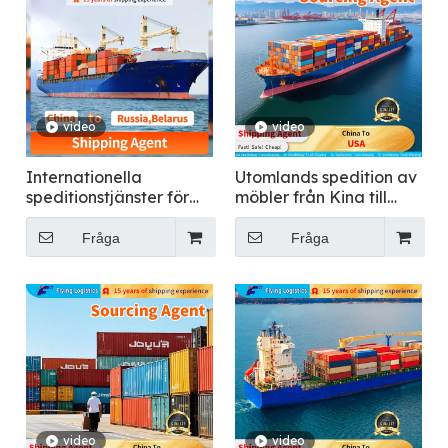
video
video
Internationella
Utomlands spedition av
speditionstjänster för
möbler från Kina till
styckegodsfrakt till
USA
Ryssland
Fråga
Fråga
video
video