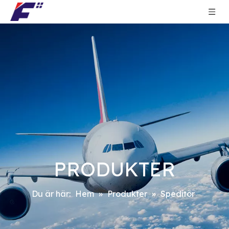
PRODUKTER
Du är här:
Hem
»
Produkter
»
Speditör