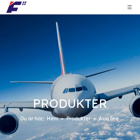
PRODUKTER
Du är här:
Hem
»
Produkter
»
Asia line