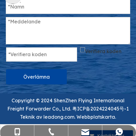
Överlämna
Copyright ©️ 2024 ShenZhen Flying International
Freight Forwarder Co., Ltd.
粤ICP备2024224045号-1
Teknik av
leadong.com.
Webbplatskarta.
sales@flying-trans.com
+86-755-36973380
+86- 15818568920
+86 13554758640
Kontakta oss