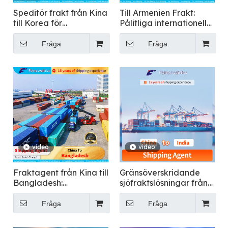
Speditör frakt från Kina
Till Armenien Frakt:
till Korea för
Pålitliga internationella
mattransport
frakttjänster
Fråga
Fråga
video
video
Fraktagent från Kina till
Gränsöverskridande
Bangladesh:
sjöfraktslösningar från
International Freight
Kina till Indien
Service
Fråga
Fråga