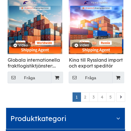
video
video
Globala internationella
Kina till Ryssland import
fraktlogistiktjänster:
och export speditör
Kina till överallt
Fråga
Fråga
1
2
3
4
5
Produktkategori