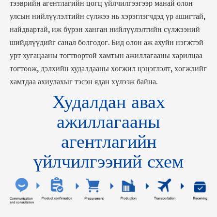
тээврийн агентлагийн цогц үйлчилгээгээр манай олон
улсын нийлүүлэлтийн сүлжээ нь хэрэглэгчдэд үр ашигтай,
найдвартай, иж бүрэн ханган нийлүүлэлтийн сүлжээний
шийдлүүдийг санал болгодог. Бид олон аж ахуйн нэгжтэй
урт хугацааны тогтвортой хамтын ажиллагааны харилцаа
тогтоож, дэлхийн худалдааны хөгжил цэцэглэлт, хөгжлийг
хамтдаа ахиулахыг тэсэн ядан хүлээж байна.
Худалдан авах
ажиллагааны
агентлагийн
үйлчилгээний схем