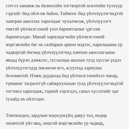
сэтгэл ханамж нь бизнесийн тогтвортой өсөлтийн түлхүүр
гэдгийг бид ойлгож байна. Тиймээс бид үйлчлүүлэгчидтэй
хамтран ажиллах харилцааг чухалчилж, үйлчлүүлэгч
төвтэй үйлчилгээний үзэл баримтлалыг үргэлж
баримталдаг. Манай харилцагчийн үйлчилгээний
мэргэжлийн баг нь салбарын арвин мэдлэг, харилцааны ур
чадвартай бөгөөд үйлчлүүлэгчид хамтын ажиллагааны
явцад бүрэн дэмжлэг, туслалцаа авахын тулд хүссэн үедээ
үйлчлүүлэгчдэд зөвлөгөө өгч, асуултад хариулах
боломжтой. Нэмж дурдахад бид үйлчилгээнийхээ чанар,
түвшинг тасралтгүй сайжруулахын тулд үйлчлүүлэгчидтэй
тогтмол харилцаж, тэдний хэрэгцээ, санал хүсэлтийг цаг
тухайд нь ойлгодог.
Товчхондоо, зардлын мэдэгдэхүйц давуу тал, өндөр
оновчтой үйл явц, онцгой мэргэжлийн ур чадвар,