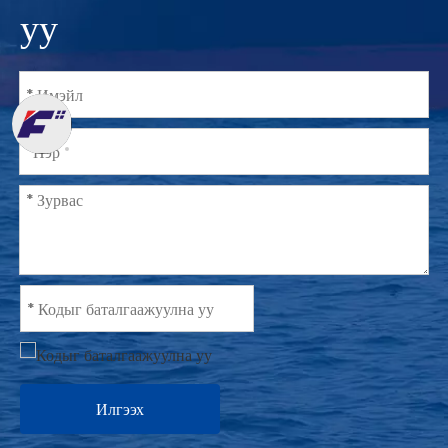
уу
Илгээх