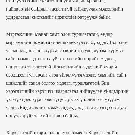
нийлүүлэлтийн сүлжээний үйл явцын үр ашиг,
найдвартай байдлыг тасралтгүй сайжруулах мэдээллийн
удирдлагын системийг идэвхтэй нэвтрүүлж байна.
Мэргэжлийн: Манай хамт олон туршлагатай, өндөр
мэргэжлийн ложистикийн зөвлөхүүдээс бүрддэг. Тэд олон
улсын худалдааны дүрэм, тээврийн хууль, дүрэм журмыг
сайн эзэмшээд зогсохгүй зах зээлийн нарийн мэдлэг,
шинэлэг сэтгэлгээтэй. Логистикийн ээдрээтэй ямар ч
бэрхшээл тулгарсан ч тэд үйлчлүүлэгчдэдээ хамгийн сайн
шийдлийг санал болгох мэдлэг, туршлагатай. Бид
хэрэглэгчийн хэрэгцээ шаардлагад нийцүүлэн үйлдвэрийн
үзлэг, видео зураг авалт, цуглуулах үйлчилгээг үзүүлж
чадна. Бид дэлхийн хэмжээнд худалдааны хэрэгцээтэй улс
орнуудад үйлчлэхийн төлөө байна.
Хэрэглэгчийн харилцааны менежмент: Хэрэглэгчийн