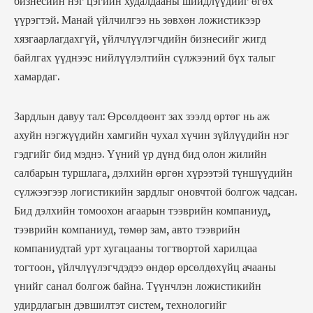
бизнесийн нэг цэгийн худалдааны шийдлүүдийг өгөх
үүрэгтэй. Манай үйлчилгээ нь зөвхөн ложистикээр
хязгаарлагдахгүй, үйлчлүүлэгчдийн бизнесийг жигд
байлгах үүднээс нийлүүлэлтийн сүлжээний бүх талыг
хамардаг.
Зардлын давуу тал: Өрсөлдөөнт зах зээлд өртөг нь аж
ахуйн нэгжүүдийн хамгийн чухал хүчин зүйлүүдийн нэг
гэдгийг бид мэднэ. Үүний үр дүнд бид олон жилийн
салбарын туршлага, дэлхийн өргөн хүрээтэй түншүүдийн
сүлжээгээр логистикийн зардлыг оновчтой болгож чадсан.
Бид дэлхийн томоохон агаарын тээврийн компаниуд,
тээврийн компаниуд, төмөр зам, авто тээврийн
компаниудтай урт хугацааны тогтвортой харилцаа
тогтоон, үйлчлүүлэгчдэдээ өндөр өрсөлдөхүйц ачааны
үнийг санал болгож байна. Түүнчлэн ложистикийн
удирдлагын дэвшилтэт систем, технологийг