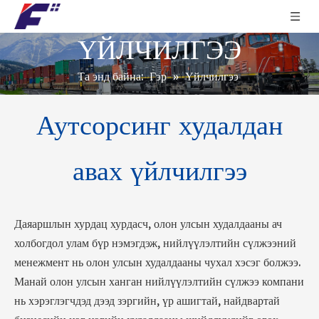
ҮЙЛЧИЛГЭЭ
Та энд байна:
Гэр
»
Үйлчилгээ
Аутсорсинг худалдан
авах үйлчилгээ
Даяаршлын хурдац хурдасч, олон улсын худалдааны ач
холбогдол улам бүр нэмэгдэж, нийлүүлэлтийн сүлжээний
менежмент нь олон улсын худалдааны чухал хэсэг болжээ.
Манай олон улсын ханган нийлүүлэлтийн сүлжээ компани
нь хэрэглэгчдэд дээд зэргийн, үр ашигтай, найдвартай