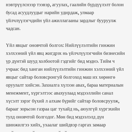
нэвтрүүлснээр тээвэр, агуулах, гаалийн бүрдүүлэлт болон
бусад асуудлуудыг нарийн удирдаж, улмаар
үйлчлүүлэгчдийн үйл ажиллагааны зардлыг бууруулж
чадсан.
Үйл явцыг оновчтой болгох: Нийлүүлэлтийн гинжин
хэлхээний үйл явц жигдрэх нь үйлчлүүлэгчийн бизнесийн
үр дүнтэй шууд холбоотой гэдгийг бид мэднэ. Тийм ч
учраас бид ханган нийлүүлэлтийн гинжин хэлхээний үйл
явцыг сайтар боловсронгуй болгоход маш их хөрөнгө
оруулалт хийсэн. Захиалга хүлээн авах, бараа материалын
менежмент, хүргэлтээс авахуулаад мэдээллийн санал
хүсэлт зэрэг бүхий л алхам бүрийг сайтар боловсруулж,
барааг зорьсон газраа цаг тухайд нь, аюулгүй хүргэхийн
тулд оновчтой болгодог. Мөн бид мэдээлэлд дүн
шинжилгээ хийх, ухаалаг шийдвэр гаргах замаар