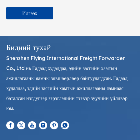
Илгээх
Бидний тухай
Shenzhen Flying International Freight Forwarder
Co., Ltd нь Гадаад худалдаа, эдийн засгийн хамтын
ажиллагааны яамны зөвшөөрлөөр байгуулагдсан. Гадаад
худалдаа, эдийн засгийн хамтын ажиллагааны яамнаас
баталсан нэгдүгээр зэрэглэлийн тээвэр зуучийн үйлдвэр
юм.