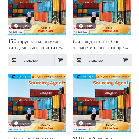
видео
видео
150 гаруй улсыг дэмждэг
байгальд ээлтэй Олон
хил дамнасан логистик -
улсын чингэлэг тээвэр -
Нисдэг
Нисдэг
лавлах
лавлах
видео
видео
хаалганаас хаалга руу
200 гаруй улс руу