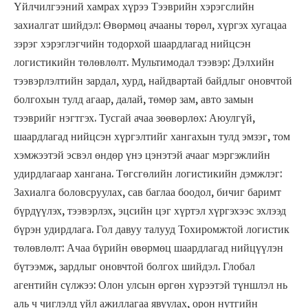
Үйлчилгээний хамрах хүрээ Тээврийн хэрэгслийн
захиалгат шийдэл: Өвөрмөц ачааны төрөл, хүргэх хугацаа
зэрэг хэрэглэгчийн тодорхой шаардлагад нийцсэн
логистикийн төлөвлөлт. Мультимодал тээвэр: Дэлхийн
тээвэрлэлтийн зардал, хурд, найдвартай байдлыг оновчтой
болгохын тулд агаар, далай, төмөр зам, авто замын
тээврийг нэгтгэх. Тусгай ачаа зөөвөрлөх: Аюулгүй,
шаардлагад нийцсэн хүргэлтийг хангахын тулд эмзэг, том
хэмжээтэй эсвэл өндөр үнэ цэнэтэй ачааг мэргэжлийн
удирдлагаар хангана. Төгсгөлийн логистикийн дэмжлэг:
Захиалга боловсруулах, сав баглаа боодол, бичиг баримт
бүрдүүлэх, тээвэрлэх, эцсийн цэг хүртэл хүргэхээс эхлээд
бүрэн удирдлага. Гол давуу талууд Тохиромжтой логистик
төлөвлөлт: Ачаа бүрийн өвөрмөц шаардлагад нийцүүлэн
бүтээмж, зардлыг оновчтой болгох шийдэл. Глобал
агентийн сүлжээ: Олон улсын өргөн хүрээтэй түншлэл нь
аль ч чиглэлд үйл ажиллагаа явуулах, орон нутгийн