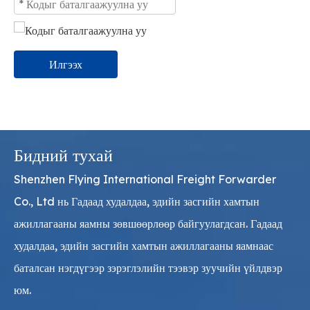
Илгээх
Бидний тухай
Shenzhen Flying International Freight Forwarder
Co., Ltd нь Гадаад худалдаа, эдийн засгийн хамтын
ажиллагааны яамны зөвшөөрлөөр байгуулагдсан. Гадаад
худалдаа, эдийн засгийн хамтын ажиллагааны яамнаас
баталсан нэгдүгээр зэрэглэлийн тээвэр зуучийн үйлдвэр
юм.