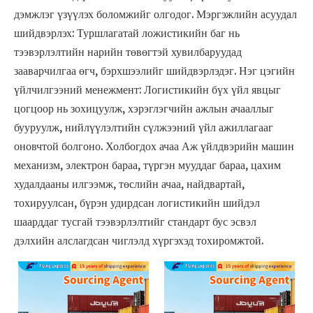
дэмжлэг үзүүлэх боломжийг олгодог. Мэргэжлийн асуудал
шийдвэрлэх: Туршлагатай ложистикийн баг нь
тээвэрлэлтийн нарийн төвөгтэй хувилбаруудад
зааварчилгаа өгч, бэрхшээлийг шийдвэрлэдэг. Нэг цэгийн
үйлчилгээний менежмент: Логистикийн бүх үйл явцыг
цогцоор нь зохицуулж, хэрэглэгчийн ажлын ачааллыг
бууруулж, нийлүүлэлтийн сүлжээний үйл ажиллагааг
оновчтой болгоно. Холбогдох ачаа Аж үйлдвэрийн машин
механизм, электрон бараа, түргэн мууддаг бараа, цахим
худалдааны илгээмж, төслийн ачаа, найдвартай,
тохируулсан, бүрэн удирдсан логистикийн шийдэл
шаарддаг тусгай тээвэрлэлтийг стандарт бус эсвэл
дэлхийн алслагдсан чиглэлд хүргэхэд тохиромжтой.