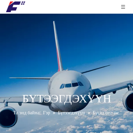
БҮТЭЭГДЭХҮҮН
Та энд байна:
Гэр
»
Бүтээгдэхүүн
»
Бусад шугам