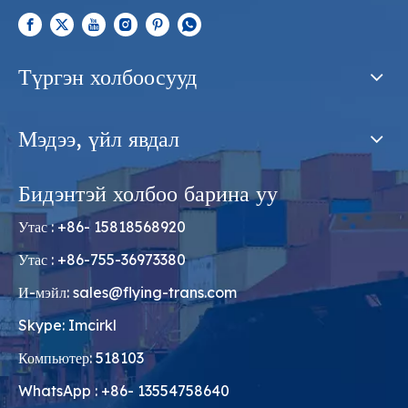
Түргэн холбоосууд
Мэдээ, үйл явдал
Бидэнтэй холбоо барина уу
Утас : +86- 15818568920
Утас : +86-755-36973380
И-мэйл:
sales@flying-trans.com
Skype: Imcirkl
Компьютер: 518103
WhatsApp : +86- 13554758640