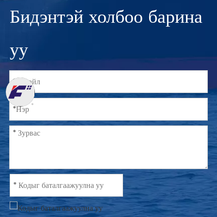
Бидэнтэй холбоо барина
уу