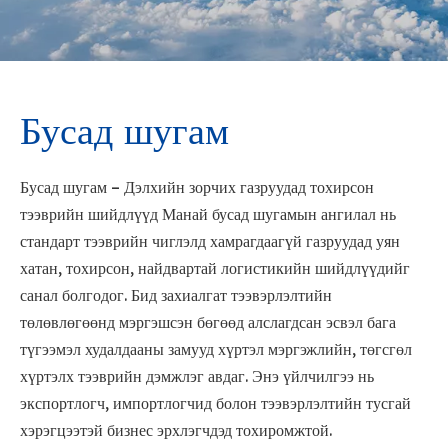
Бусад шугам
Бусад шугам – Дэлхийн зорчих газруудад тохирсон
тээврийн шийдлүүд Манай бусад шугамын ангилал нь
стандарт тээврийн чиглэлд хамрагдаагүй газруудад уян
хатан, тохирсон, найдвартай логистикийн шийдлүүдийг
санал болгодог. Бид захиалгат тээвэрлэлтийн
төлөвлөгөөнд мэргэшсэн бөгөөд алслагдсан эсвэл бага
түгээмэл худалдааны замууд хүртэл мэргэжлийн, төгсгөл
хүртэлх тээврийн дэмжлэг авдаг. Энэ үйлчилгээ нь
экспортлогч, импортлогчид болон тээвэрлэлтийн тусгай
хэрэгцээтэй бизнес эрхлэгчдэд тохиромжтой.