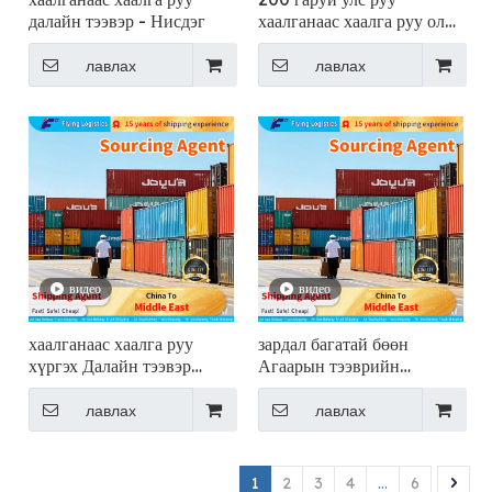
далайн тээвэр - Нисдэг
хаалганаас хаалга руу олон
улсын агаарын тээвэрлэлт
- Нисдэг
лавлах
лавлах
видео
видео
хаалганаас хаалга руу
зардал багатай бөөн
хүргэх Далайн тээвэр
Агаарын тээврийн
зуучлал - Нисдэг
компани - Нисдэг
лавлах
лавлах
1
2
3
4
...
6