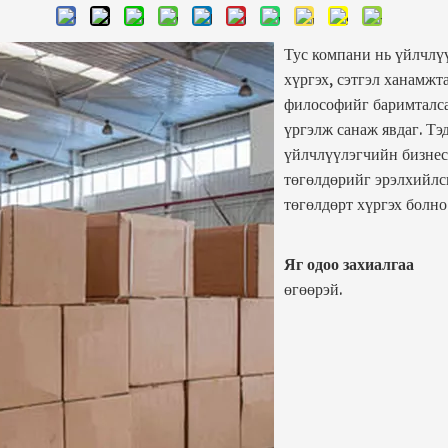
Тус компани нь үйлчлүү
хүргэх, сэтгэл ханамжт
философийг баримталс
үргэлж санаж явдаг. Тэд
үйлчлүүлэгчийн бизнеси
төгөлдөрийг эрэлхийлс
төгөлдөрт хүргэх болно
Яг одоо захиалгаа
өгөөрэй.