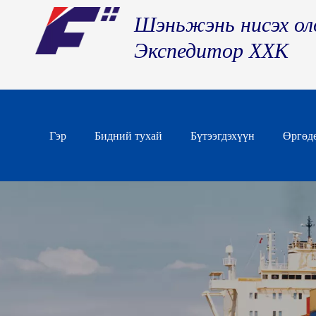
Шэньжэнь нисэх ол
Экспедитор ХХК
Гэр
Бидний тухай
Бүтээгдэхүүн
Өргөд