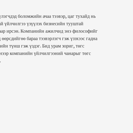
лэгчдэд боломжийн ачаа тээвэр, цаг тухайд нь
ай үйлчилгээ үзүүлэх бизнесийн тууштай
аар ирсэн. Компанийн ажилчид энэ философийг
 өөрсдийгөө бараа тээвэрлэгч гэж үзэхээс гадна
йн түнш гэж үздэг. Бид урам зориг, төгс
нээр компанийн үйлчилгээний чанарыг төгс
.