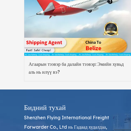
Агаарын тээвэр ба далайн тээвэр: Эмийн хувьд
аль нь илүү вэ?
Бидний тухай
Shenzhen Flying International Freight
Forwarder Co., Ltd нь Гадаад худалдаа,