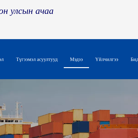
он улсын ачаа
өл
Түгээмэл асуултууд
Мэдээ
Үйлчилгээ
Бид