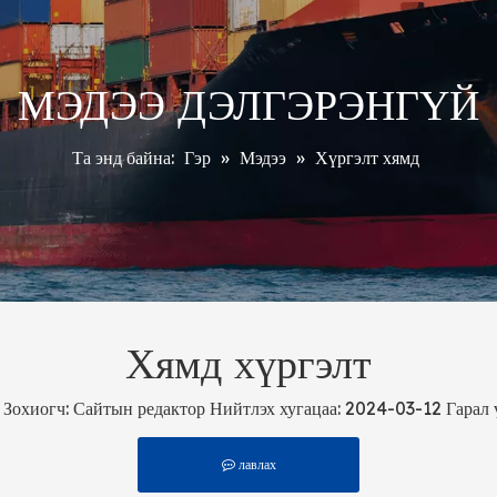
МЭДЭЭ ДЭЛГЭРЭНГҮЙ
Та энд байна:
Гэр
»
Мэдээ
»
Хүргэлт хямд
Хямд хүргэлт
хиогч: Сайтын редактор Нийтлэх хугацаа: 2024-03-12 Гарал 
лавлах