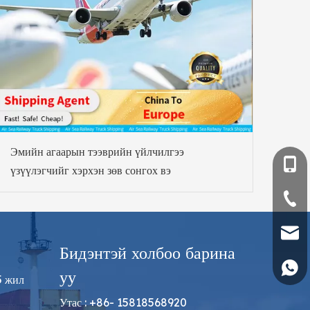
Эмийн агаарын тээврийн үйлчилгээ
+86- 
үзүүлэгчийг хэрхэн зөв сонгох вэ
+86-75
sales
Бидэнтэй холбоо барина
+86 1
уу
5 жил
Утас : +86- 15818568920