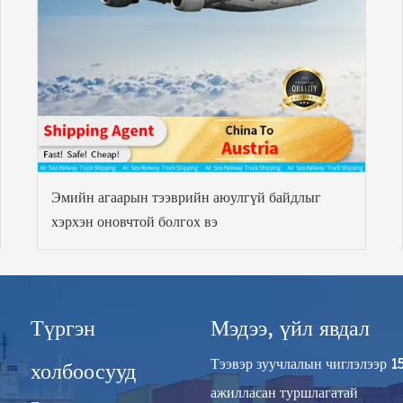
Эмийн агаарын тээврийн аюулгүй байдлыг
хэрхэн оновчтой болгох вэ
Түргэн
Мэдээ, үйл явдал
Тээвэр зуучлалын чиглэлээр 1
холбоосууд
ажилласан туршлагатай