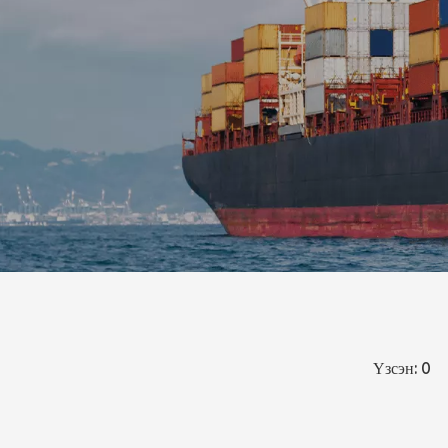
Үзсэн:
0
Зо