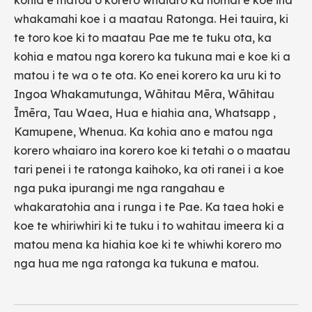
kohia e matou o korero whaiaro ka homai e koe ina
whakamahi koe i a maatau Ratonga. Hei tauira, ki
te toro koe ki to maatau Pae me te tuku ota, ka
kohia e matou nga korero ka tukuna mai e koe ki a
matou i te wa o te ota. Ko enei korero ka uru ki to
Ingoa Whakamutunga, Wāhitau Mēra, Wāhitau
Īmēra, Tau Waea, Hua e hiahia ana, Whatsapp ,
Kamupene, Whenua. Ka kohia ano e matou nga
korero whaiaro ina korero koe ki tetahi o o maatau
tari penei i te ratonga kaihoko, ka oti ranei i a koe
nga puka ipurangi me nga rangahau e
whakaratohia ana i runga i te Pae. Ka taea hoki e
koe te whiriwhiri ki te tuku i to wahitau imeera ki a
matou mena ka hiahia koe ki te whiwhi korero mo
nga hua me nga ratonga ka tukuna e matou.