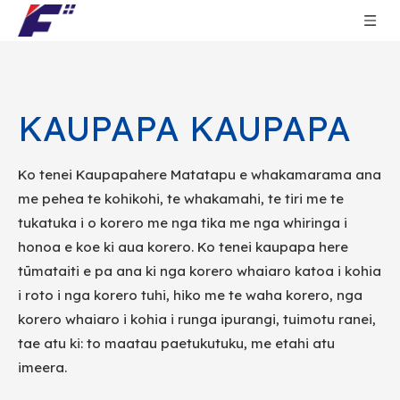
KAUPAPA KAUPAPA
Ko tenei Kaupapahere Matatapu e whakamarama ana
me pehea te kohikohi, te whakamahi, te tiri me te
tukatuka i o korero me nga tika me nga whiringa i
honoa e koe ki aua korero. Ko tenei kaupapa here
tūmataiti e pa ana ki nga korero whaiaro katoa i kohia
i roto i nga korero tuhi, hiko me te waha korero, nga
korero whaiaro i kohia i runga ipurangi, tuimotu ranei,
tae atu ki: to maatau paetukutuku, me etahi atu
imeera.