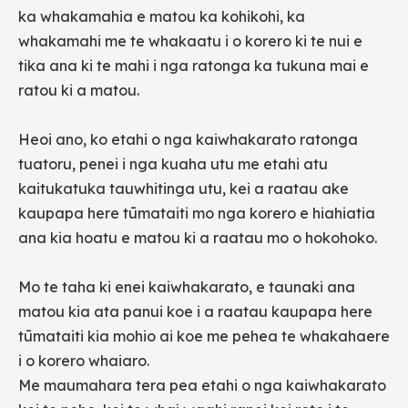
ka whakamahia e matou ka kohikohi, ka
whakamahi me te whakaatu i o korero ki te nui e
tika ana ki te mahi i nga ratonga ka tukuna mai e
ratou ki a matou.
Heoi ano, ko etahi o nga kaiwhakarato ratonga
tuatoru, penei i nga kuaha utu me etahi atu
kaitukatuka tauwhitinga utu, kei a raatau ake
kaupapa here tūmataiti mo nga korero e hiahiatia
ana kia hoatu e matou ki a raatau mo o hokohoko.
Mo te taha ki enei kaiwhakarato, e taunaki ana
matou kia ata panui koe i a raatau kaupapa here
tūmataiti kia mohio ai koe me pehea te whakahaere
i o korero whaiaro.
Me maumahara tera pea etahi o nga kaiwhakarato