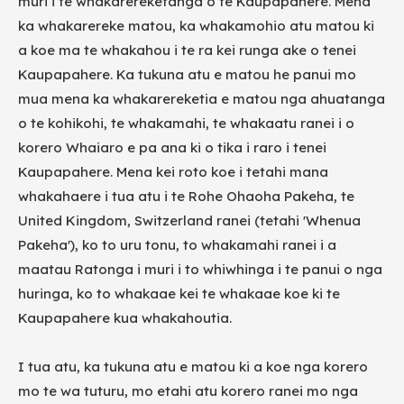
muri i te whakarereketanga o te Kaupapahere. Mena
ka whakarereke matou, ka whakamohio atu matou ki
a koe ma te whakahou i te ra kei runga ake o tenei
Kaupapahere. Ka tukuna atu e matou he panui mo
mua mena ka whakarereketia e matou nga ahuatanga
o te kohikohi, te whakamahi, te whakaatu ranei i o
korero Whaiaro e pa ana ki o tika i raro i tenei
Kaupapahere. Mena kei roto koe i tetahi mana
whakahaere i tua atu i te Rohe Ohaoha Pakeha, te
United Kingdom, Switzerland ranei (tetahi 'Whenua
Pakeha'), ko to uru tonu, to whakamahi ranei i a
maatau Ratonga i muri i to whiwhinga i te panui o nga
huringa, ko to whakaae kei te whakaae koe ki te
Kaupapahere kua whakahoutia.
I tua atu, ka tukuna atu e matou ki a koe nga korero
mo te wa tuturu, mo etahi atu korero ranei mo nga