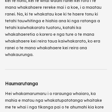
kei te noho, kei te whai waahi ranei kei roto i te
mana whakahaere rereke mai i a koe, i a maatau
ranei. Na, ki te whakatau koe ki te haere tonu ki
tetahi tauwhitinga e hiahia ana ki nga ratonga a
tetahi kaiwhakarato tuatoru, katahi ka
whakahaeretia o korero e nga ture o te mana
whakahaere kei reira taua kaiwhakarato, ko era
ranei o te mana whakahaere kei reira ona
whakaurunga.
Haumarutanga
Hei whakamarumaru i o raraunga whaiaro, ka
mahia e matou nga whakatupatotanga whaitake
me te whai i nga tikanga pai o te ahumahi kia kore