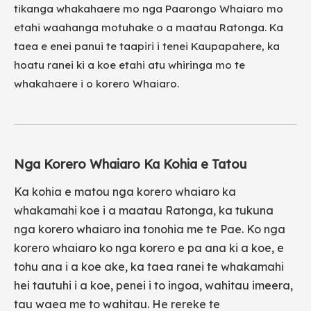
tikanga whakahaere mo nga Paarongo Whaiaro mo
etahi waahanga motuhake o a maatau Ratonga. Ka
taea e enei panui te taapiri i tenei Kaupapahere, ka
hoatu ranei ki a koe etahi atu whiringa mo te
whakahaere i o korero Whaiaro.
Nga Korero Whaiaro Ka Kohia e Tatou
Ka kohia e matou nga korero whaiaro ka
whakamahi koe i a maatau Ratonga, ka tukuna
nga korero whaiaro ina tonohia me te Pae. Ko nga
korero whaiaro ko nga korero e pa ana ki a koe, e
tohu ana i a koe ake, ka taea ranei te whakamahi
hei tautuhi i a koe, penei i to ingoa, wahitau imeera,
tau waea me to wahitau. He rereke te