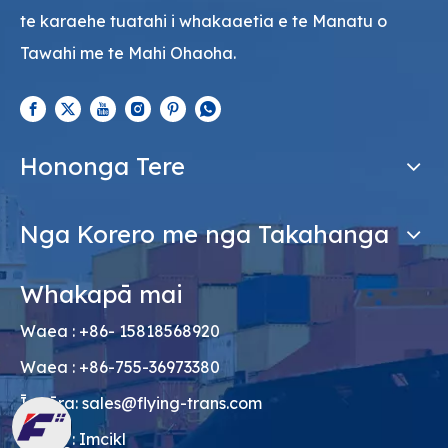
te karaehe tuatahi i whakaaetia e te Manatu o
Tawahi me te Mahi Ohaoha.
Hononga Tere
Nga Korero me nga Takahanga
Whakapā mai
Waea : +86- 15818568920
Waea : +86-755-36973380
Ī-mēra:
sales@flying-trans.com
Skype : Imcikl