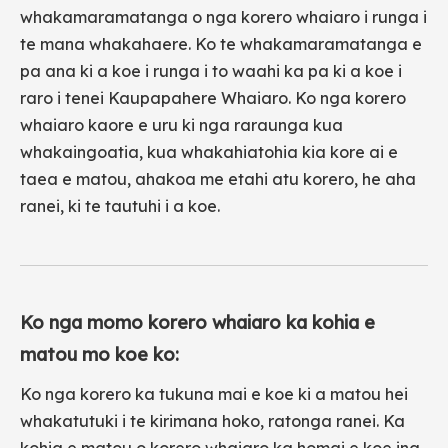
whakamaramatanga o nga korero whaiaro i runga i
te mana whakahaere. Ko te whakamaramatanga e
pa ana ki a koe i runga i to waahi ka pa ki a koe i
raro i tenei Kaupapahere Whaiaro. Ko nga korero
whaiaro kaore e uru ki nga raraunga kua
whakaingoatia, kua whakahiatohia kia kore ai e
taea e matou, ahakoa me etahi atu korero, he aha
ranei, ki te tautuhi i a koe.
Ko nga momo korero whaiaro ka kohia e
matou mo koe ko:
Ko nga korero ka tukuna mai e koe ki a matou hei
whakatutuki i te kirimana hoko, ratonga ranei. Ka