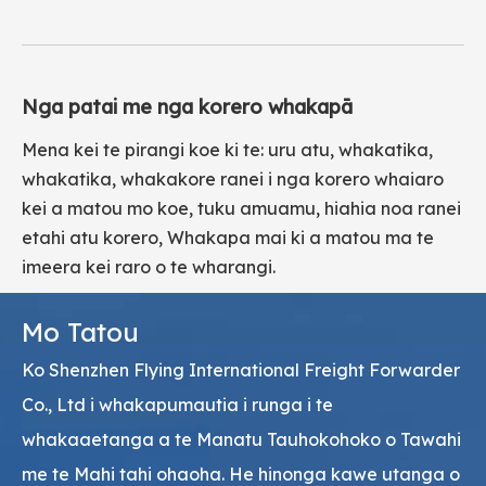
Nga patai me nga korero whakapā
Mena kei te pirangi koe ki te: uru atu, whakatika,
whakatika, whakakore ranei i nga korero whaiaro
kei a matou mo koe, tuku amuamu, hiahia noa ranei
etahi atu korero, Whakapa mai ki a matou ma te
imeera kei raro o te wharangi.
Mo Tatou
Ko Shenzhen Flying International Freight Forwarder
Co., Ltd i whakapumautia i runga i te
whakaaetanga a te Manatu Tauhokohoko o Tawahi
me te Mahi tahi ohaoha. He hinonga kawe utanga o