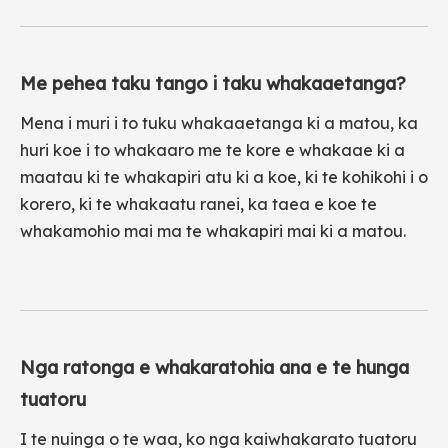
Me pehea taku tango i taku whakaaetanga?
Mena i muri i to tuku whakaaetanga ki a matou, ka
huri koe i to whakaaro me te kore e whakaae ki a
maatau ki te whakapiri atu ki a koe, ki te kohikohi i o
korero, ki te whakaatu ranei, ka taea e koe te
whakamohio mai ma te whakapiri mai ki a matou.
Nga ratonga e whakaratohia ana e te hunga
tuatoru
I te nuinga o te waa, ko nga kaiwhakarato tuatoru