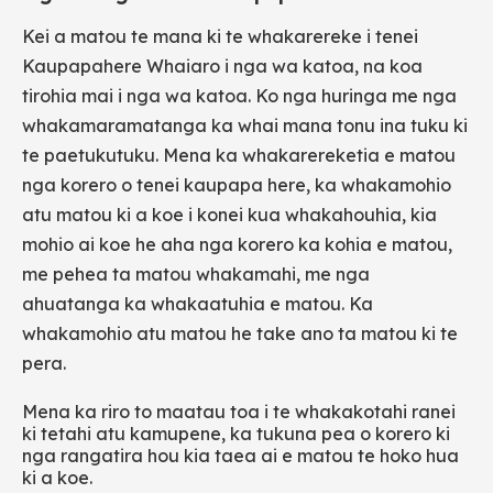
Kei a matou te mana ki te whakarereke i tenei
Kaupapahere Whaiaro i nga wa katoa, na koa
tirohia mai i nga wa katoa. Ko nga huringa me nga
whakamaramatanga ka whai mana tonu ina tuku ki
te paetukutuku. Mena ka whakarereketia e matou
nga korero o tenei kaupapa here, ka whakamohio
atu matou ki a koe i konei kua whakahouhia, kia
mohio ai koe he aha nga korero ka kohia e matou,
me pehea ta matou whakamahi, me nga
ahuatanga ka whakaatuhia e matou. Ka
whakamohio atu matou he take ano ta matou ki te
pera.
Mena ka riro to maatau toa i te whakakotahi ranei
ki tetahi atu kamupene, ka tukuna pea o korero ki
nga rangatira hou kia taea ai e matou te hoko hua
ki a koe.