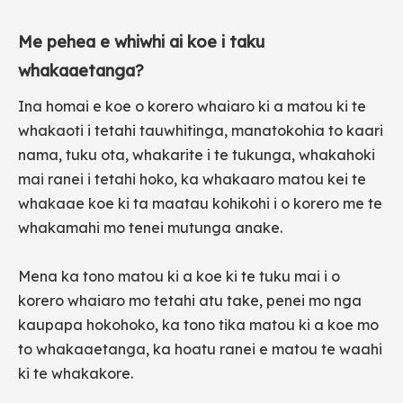
Me pehea e whiwhi ai koe i taku
whakaaetanga?
Ina homai e koe o korero whaiaro ki a matou ki te
whakaoti i tetahi tauwhitinga, manatokohia to kaari
nama, tuku ota, whakarite i te tukunga, whakahoki
mai ranei i tetahi hoko, ka whakaaro matou kei te
whakaae koe ki ta maatau kohikohi i o korero me te
whakamahi mo tenei mutunga anake.
Mena ka tono matou ki a koe ki te tuku mai i o
korero whaiaro mo tetahi atu take, penei mo nga
kaupapa hokohoko, ka tono tika matou ki a koe mo
to whakaaetanga, ka hoatu ranei e matou te waahi
ki te whakakore.