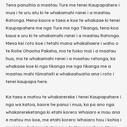
Tena panuihia a maatau Ture me tenei Kaupapahere i
mua i te uru atu ki te whakamahi ranei i a maatau
Ratonga. Mena kaore e taea e koe te whakaae ki tenei
Kaupapahere me nga Ture me nga Tikanga, tena koa
kaua e uru ki te whakamahi ranei i a maatau Ratonga.
Mena kei roto koe i tetahi mana whakahaere i waho o
te Rohe Ohaoha Pakeha, ma te hoko mai i a maatau
hua, ma te whakamahi ranei i a maatau ratonga, ka
whakaae koe ki nga tikanga me nga tikanga me a
maatau mahi tūmataiti e whakaahuatia ana i roto i
tenei kaupapa here.
Ka taea e matou te whakarereke i tenei Kaupapahere i
nga wa katoa, kaore he panui i mua, ka pa ano nga
whakarereketanga ki etahi korero Whaiaro e mau ana
e matou mo koe, me etahi korero Whaiaro hou i kohia i