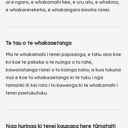
ai e ngaro, e whakamahi hee, e uru atu, e whakina,
e whakarereketia, e whakangaro kinotia ranei.
Te tau o te whakaaetanga
Ma te whakamahi i tenei papaanga, e tohu ana koe
ko koe te pakeke o te nuinga o to rohe,
kawanatanga ranei o to kainga noho, a kua tukuna
mai e koe to whakaaetanga ki te tuku i nga
tamariki iti kei roto i to kawenga ki te whakamahi i
tenei paetukutuku.
Nga huringa ki tenei kaupapa here tūmataiti