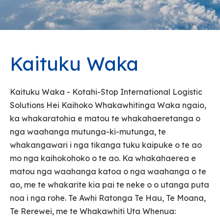
Kaituku Waka
Kaituku Waka - Kotahi-Stop International Logistic
Solutions Hei Kaihoko Whakawhitinga Waka ngaio,
ka whakaratohia e matou te whakahaeretanga o
nga waahanga mutunga-ki-mutunga, te
whakangawari i nga tikanga tuku kaipuke o te ao
mo nga kaihokohoko o te ao. Ka whakahaerea e
matou nga waahanga katoa o nga waahanga o te
ao, me te whakarite kia pai te neke o o utanga puta
noa i nga rohe. Te Awhi Ratonga Te Hau, Te Moana,
Te Rerewei, me te Whakawhiti Uta Whenua: