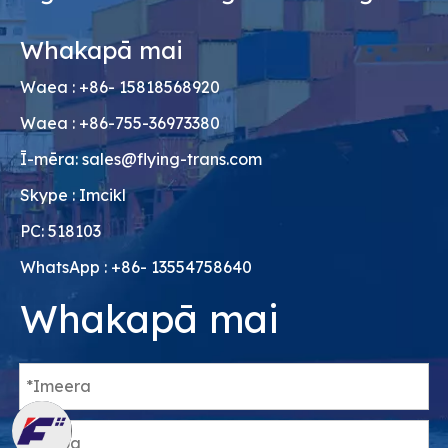
Whakapā mai
Waea : +86- 15818568920
Waea : +86-755-36973380
Ī-mēra:
sales@flying-trans.com
Skype : Imcikl
PC: 518103
WhatsApp : +86- 13554758640
Whakapā mai