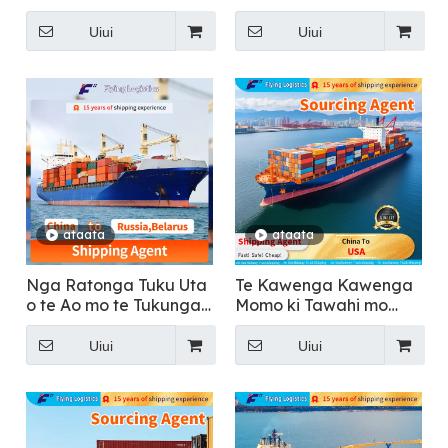
Uiui
Uiui
ataata
ataata
Nga Ratonga Tuku Uta
Te Kawenga Kawenga
o te Ao mo te Tukunga
Momo ki Tawahi mo
Uta Whanui Ki Ruhia
nga Taonga Mai i
Haina ki Amerika
Uiui
Uiui