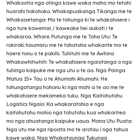
Whakaotia nga otinga kawe waka maha mo tetahi
huarahi hokohoko. Whakapuakanga Tikanga me te
Whakaaetanga: Ma te tohunga ki te whakahaere i
nga ture kawemai / kaweake hei aukati i te
whakaroa. Whare Putunga me te Toha Utu: Te
rokiroki haumaru me te tohatoha whakarite mo te
haere tonu o te pakihi. Tuhituhi me te Awhina
Whakawhitiwhiti: Te whakahaere ngaiotanga o nga
tuhinga kaipuke me nga utu o te ao. Nga Painga
Matua 15+ Tau o te Ahumahi Ahumahi: He
tohungatanga hohonu ki nga mahi a te ao me te
whakahaere mekameka tuku. Nga Kaitohutohu
Logistics Ngaio: Ka whakaratohia e nga
kaitohutohu mohio nga tohutohu kua whakaritea
mo nga ahuatanga kaipuke uaua. Mana Utu Puata:
Nga utu me nga ripoata mo te arotau i nga tahua
kawe waka. Nga Whakataunga Tukunga