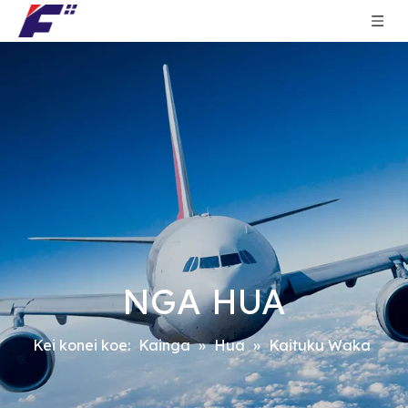
NGA HUA
Kei konei koe:
Kainga
»
Hua
»
Kaituku Waka