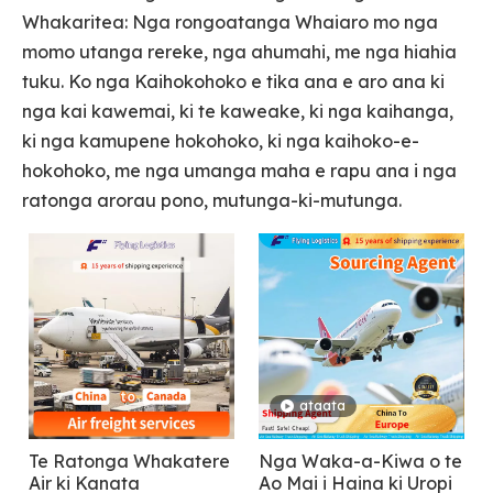
Whakaritea: Nga rongoatanga Whaiaro mo nga
momo utanga rereke, nga ahumahi, me nga hiahia
tuku. Ko nga Kaihokohoko e tika ana e aro ana ki
nga kai kawemai, ki te kaweake, ki nga kaihanga,
ki nga kamupene hokohoko, ki nga kaihoko-e-
hokohoko, me nga umanga maha e rapu ana i nga
ratonga arorau pono, mutunga-ki-mutunga.
ataata
Te Ratonga Whakatere
Nga Waka-a-Kiwa o te
Air ki Kanata
Ao Mai i Haina ki Uropi