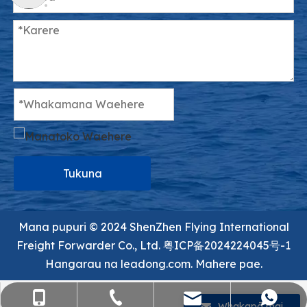
Tukuna
Mana pupuri ©️ 2024 ShenZhen Flying International
Freight Forwarder Co., Ltd.
粤ICP备2024224045号-1
Hangarau na
leadong.com.
Mahere pae.
sales@flying-trans.com
+86-755-36973380
+86- 15818568920
+86 13554758640
Whakapā mai