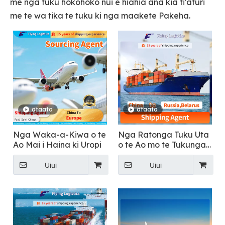
me nga tuku hokohoko nui e hiahia ana kia ti'aturi
me te wa tika te tuku ki nga maakete Pakeha.
ataata
ataata
Nga Waka-a-Kiwa o te
Nga Ratonga Tuku Uta
Ao Mai i Haina ki Uropi
o te Ao mo te Tukunga
Uta Whanui Ki Ruhia
Uiui
Uiui