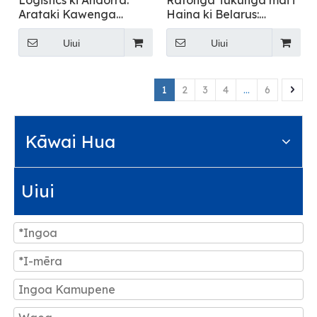
Logistics ki Andorra:
Ratonga Tukunga mai i
Arataki Kawenga
Haina ki Belarus:
Kaituku Ao
Kaituku Utu o te Ao
Uiui
Uiui
1
2
3
4
...
6
Kāwai Hua
Uiui