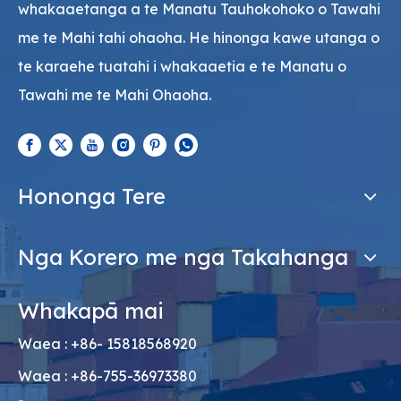
whakaaetanga a te Manatu Tauhokohoko o Tawahi
me te Mahi tahi ohaoha. He hinonga kawe utanga o
te karaehe tuatahi i whakaaetia e te Manatu o
Tawahi me te Mahi Ohaoha.
Hononga Tere
Nga Korero me nga Takahanga
Whakapā mai
Waea : +86- 15818568920
Waea : +86-755-36973380