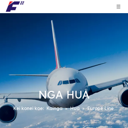
NGA HUA
Kei konei koe:
Kainga
»
Hua
»
Europe Line