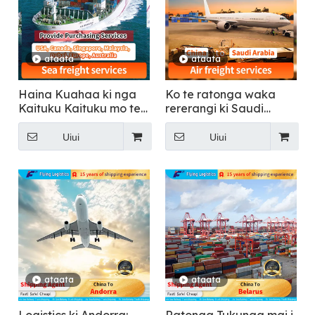
ataata
ataata
Haina Kuahaa ki nga
Ko te ratonga waka
Kaituku Kaituku mo te
rererangi ki Saudi
DDP Sea Shipping
Arabia
Freight Transportation
Uiui
Uiui
ki USA, Canada,
Singapore, Malaysia,
Dubai, Europe,
Australia
ataata
ataata