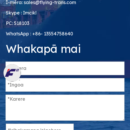
Ī-mēra:
sales@flying-trans.com
Skype : Imcikl
PC: 518103
WhatsApp : +86- 13554758640
Whakapā mai