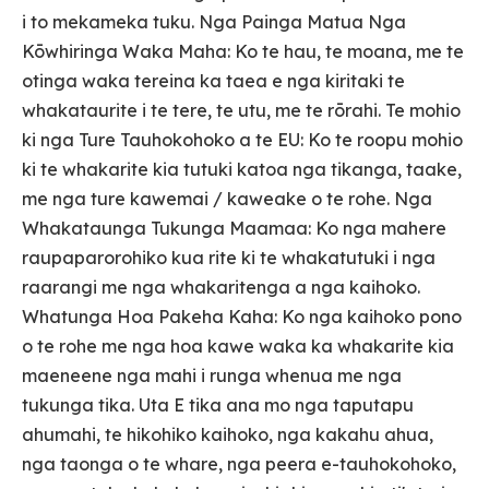
i to mekameka tuku. Nga Painga Matua Nga
Kōwhiringa Waka Maha: Ko te hau, te moana, me te
otinga waka tereina ka taea e nga kiritaki te
whakataurite i te tere, te utu, me te rōrahi. Te mohio
ki nga Ture Tauhokohoko a te EU: Ko te roopu mohio
ki te whakarite kia tutuki katoa nga tikanga, taake,
me nga ture kawemai / kaweake o te rohe. Nga
Whakataunga Tukunga Maamaa: Ko nga mahere
raupaparorohiko kua rite ki te whakatutuki i nga
raarangi me nga whakaritenga a nga kaihoko.
Whatunga Hoa Pakeha Kaha: Ko nga kaihoko pono
o te rohe me nga hoa kawe waka ka whakarite kia
maeneene nga mahi i runga whenua me nga
tukunga tika. Uta E tika ana mo nga taputapu
ahumahi, te hikohiko kaihoko, nga kakahu ahua,
nga taonga o te whare, nga peera e-tauhokohoko,