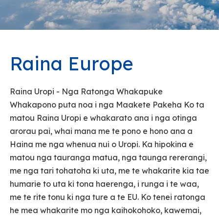
Raina Europe
Raina Uropi - Nga Ratonga Whakapuke
Whakapono puta noa i nga Maakete Pakeha Ko ta
matou Raina Uropi e whakarato ana i nga otinga
arorau pai, whai mana me te pono e hono ana a
Haina me nga whenua nui o Uropi. Ka hipokina e
matou nga tauranga matua, nga taunga rererangi,
me nga tari tohatoha ki uta, me te whakarite kia tae
humarie to uta ki tona haerenga, i runga i te waa,
me te rite tonu ki nga ture a te EU. Ko tenei ratonga
he mea whakarite mo nga kaihokohoko, kawemai,