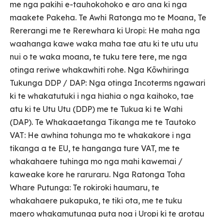
me nga pakihi e-tauhokohoko e aro ana ki nga
maakete Pakeha. Te Awhi Ratonga mo te Moana, Te
Rererangi me te Rerewhara ki Uropi: He maha nga
waahanga kawe waka maha tae atu ki te utu utu
nui o te waka moana, te tuku tere tere, me nga
otinga reriwe whakawhiti rohe. Nga Kōwhiringa
Tukunga DDP / DAP: Nga otinga Incoterms ngawari
ki te whakatutuki i nga hiahia o nga kaihoko, tae
atu ki te Utu Utu (DDP) me te Tukua ki te Wahi
(DAP). Te Whakaaetanga Tikanga me te Tautoko
VAT: He awhina tohunga mo te whakakore i nga
tikanga a te EU, te hanganga ture VAT, me te
whakahaere tuhinga mo nga mahi kawemai /
kaweake kore he raruraru. Nga Ratonga Toha
Whare Putunga: Te rokiroki haumaru, te
whakahaere pukapuka, te tiki ota, me te tuku
maero whakamutunga puta noa i Uropi ki te arotau