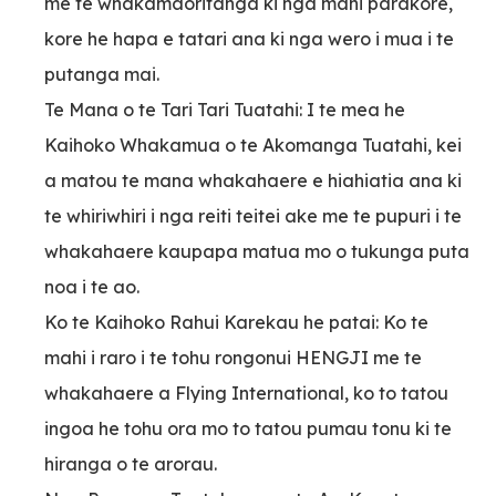
me te whakamaoritanga ki nga mahi parakore,
kore he hapa e tatari ana ki nga wero i mua i te
putanga mai.
Te Mana o te Tari Tari Tuatahi: I te mea he
Kaihoko Whakamua o te Akomanga Tuatahi, kei
a matou te mana whakahaere e hiahiatia ana ki
te whiriwhiri i nga reiti teitei ake me te pupuri i te
whakahaere kaupapa matua mo o tukunga puta
noa i te ao.
Ko te Kaihoko Rahui Karekau he patai: Ko te
mahi i raro i te tohu rongonui HENGJI me te
whakahaere a Flying International, ko to tatou
ingoa he tohu ora mo to tatou pumau tonu ki te
hiranga o te arorau.