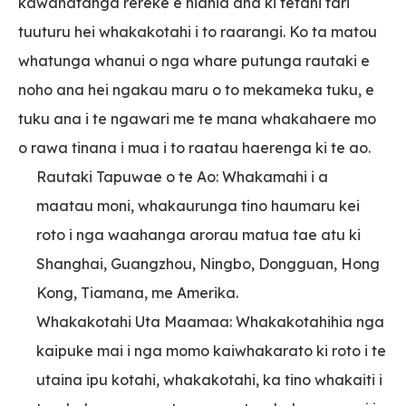
kawanatanga rereke e hiahia ana ki tetahi tari
tuuturu hei whakakotahi i to raarangi. Ko ta matou
whatunga whanui o nga whare putunga rautaki e
noho ana hei ngakau maru o to mekameka tuku, e
tuku ana i te ngawari me te mana whakahaere mo
o rawa tinana i mua i to raatau haerenga ki te ao.
Rautaki Tapuwae o te Ao: Whakamahi i a
maatau moni, whakaurunga tino haumaru kei
roto i nga waahanga arorau matua tae atu ki
Shanghai, Guangzhou, Ningbo, Dongguan, Hong
Kong, Tiamana, me Amerika.
Whakakotahi Uta Maamaa: Whakakotahihia nga
kaipuke mai i nga momo kaiwhakarato ki roto i te
utaina ipu kotahi, whakakotahi, ka tino whakaiti i