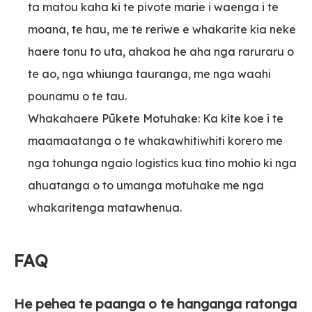
ta matou kaha ki te pivote marie i waenga i te
moana, te hau, me te reriwe e whakarite kia neke
haere tonu to uta, ahakoa he aha nga raruraru o
te ao, nga whiunga tauranga, me nga waahi
pounamu o te tau.
Whakahaere Pūkete Motuhake: Ka kite koe i te
maamaatanga o te whakawhitiwhiti korero me
nga tohunga ngaio logistics kua tino mohio ki nga
ahuatanga o to umanga motuhake me nga
whakaritenga matawhenua.
FAQ
He pehea te paanga o te hanganga ratonga