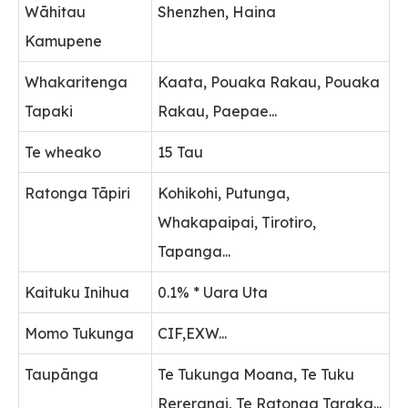
Wāhitau
Shenzhen, Haina
Kamupene
Whakaritenga
Kaata, Pouaka Rakau, Pouaka
Tapaki
Rakau, Paepae...
Te wheako
15 Tau
Ratonga Tāpiri
Kohikohi, Putunga,
Whakapaipai, Tirotiro,
Tapanga...
Kaituku Inihua
0.1% * Uara Uta
Momo Tukunga
CIF,EXW...
Taupānga
Te Tukunga Moana, Te Tuku
Rererangi, Te Ratonga Taraka...