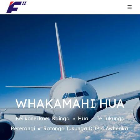
WHAKAMAHI HUA
Kei konei koe:
Kainga
»
Hua
»
Te Tukunga
Rererangi
»
Ratonga Tukunga DDP ki Awherika