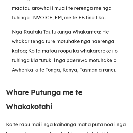
maatau arowhai i mua i te rerenga me nga
tuhinga INVOICE, FM, me te FB tino tika.
Nga Rautaki Tautukunga Whakaritea: He
whakaritenga ture motuhake nga haerenga
katoa; Ko ta matou roopu ka whakarereke i o
tuhinga kia tutuki i nga paerewa motuhake o
Awherika ki te Tonga, Kenya, Tasmania ranei.
Whare Putunga me te
Whakakotahi
Ko te rapu mai i nga kaihanga maha puta noa i nga