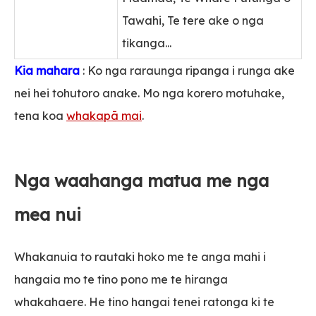
Tawahi, Te tere ake o nga
tikanga...
Kia mahara
: Ko nga raraunga ripanga i runga ake
nei hei tohutoro anake. Mo nga korero motuhake,
tena koa
whakapā mai
.
Nga waahanga matua me nga
mea nui
Whakanuia to rautaki hoko me te anga mahi i
hangaia mo te tino pono me te hiranga
whakahaere. He tino hangai tenei ratonga ki te