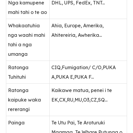
Nga kamupene
DHL, UPS, FedEx, TNT...
mahi tahi o te ao
Whakaatuhia
Ahia, Europe, Amerika,
nga waahi mahi
Ahitereiria, Awherika...
tahi a nga
umanga
Ratonga
CIQ,Fumigation/ C/O,PUKA
Tuhituhi
A,PUKA E,PUKA F...
Ratonga
Kaikawe matua, penei i te
kaipuke waka
EK,CX,RU,MU,O3,CZ,SQ...
rererangi
Painga
Te Utu Pai, Te Aroturuki
Maamaa, Te Whare Putunga o