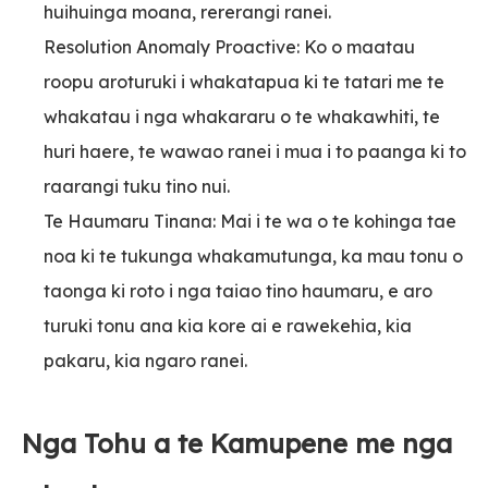
huihuinga moana, rererangi ranei.
Resolution Anomaly Proactive: Ko o maatau
roopu aroturuki i whakatapua ki te tatari me te
whakatau i nga whakararu o te whakawhiti, te
huri haere, te wawao ranei i mua i to paanga ki to
raarangi tuku tino nui.
Te Haumaru Tinana: Mai i te wa o te kohinga tae
noa ki te tukunga whakamutunga, ka mau tonu o
taonga ki roto i nga taiao tino haumaru, e aro
turuki tonu ana kia kore ai e rawekehia, kia
pakaru, kia ngaro ranei.
Nga Tohu a te Kamupene me nga