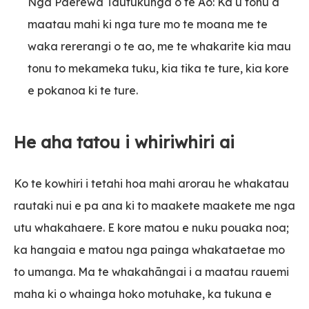
Nga Paerewa Tautukunga o te Ao: Ka u tonu a
maatau mahi ki nga ture mo te moana me te
waka rererangi o te ao, me te whakarite kia mau
tonu to mekameka tuku, kia tika te ture, kia kore
e pokanoa ki te ture.
He aha tatou i whiriwhiri ai
Ko te kowhiri i tetahi hoa mahi arorau he whakatau
rautaki nui e pa ana ki to maakete maakete me nga
utu whakahaere. E kore matou e nuku pouaka noa;
ka hangaia e matou nga painga whakataetae mo
to umanga. Ma te whakahāngai i a maatau rauemi
maha ki o whainga hoko motuhake, ka tukuna e