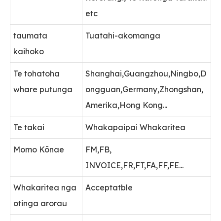
etc
taumata
Tuatahi-akomanga
kaihoko
Te tohatoha
Shanghai,Guangzhou,Ningbo,D
whare putunga
ongguan,Germany,Zhongshan,
Amerika,Hong Kong...
Te takai
Whakapaipai Whakaritea
Momo Kōnae
FM,FB,
INVOICE,FR,FT,FA,FF,FE...
Whakaritea nga
Acceptatble
otinga arorau