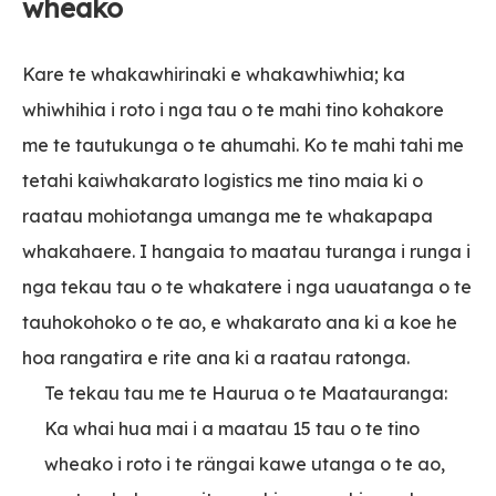
wheako
Kare te whakawhirinaki e whakawhiwhia; ka
whiwhihia i roto i nga tau o te mahi tino kohakore
me te tautukunga o te ahumahi. Ko te mahi tahi me
tetahi kaiwhakarato logistics me tino maia ki o
raatau mohiotanga umanga me te whakapapa
whakahaere. I hangaia to maatau turanga i runga i
nga tekau tau o te whakatere i nga uauatanga o te
tauhokohoko o te ao, e whakarato ana ki a koe he
hoa rangatira e rite ana ki a raatau ratonga.
Te tekau tau me te Haurua o te Maatauranga:
Ka whai hua mai i a maatau 15 tau o te tino
wheako i roto i te rängai kawe utanga o te ao,