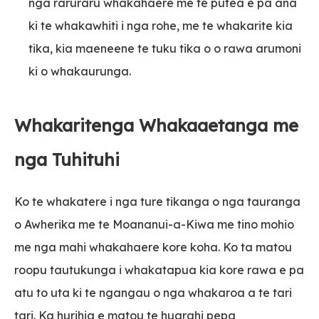
nga raruraru whakahaere me te putea e pa ana
ki te whakawhiti i nga rohe, me te whakarite kia
tika, kia maeneene te tuku tika o o rawa arumoni
ki o whakaurunga.
Whakaritenga Whakaaetanga me
nga Tuhituhi
Ko te whakatere i nga ture tikanga o nga tauranga
o Awherika me te Moananui-a-Kiwa me tino mohio
me nga mahi whakahaere kore koha. Ko ta matou
roopu tautukunga i whakatapua kia kore rawa e pa
atu to uta ki te ngangau o nga whakaroa a te tari
tari. Ka hurihia e matou te huarahi pepa