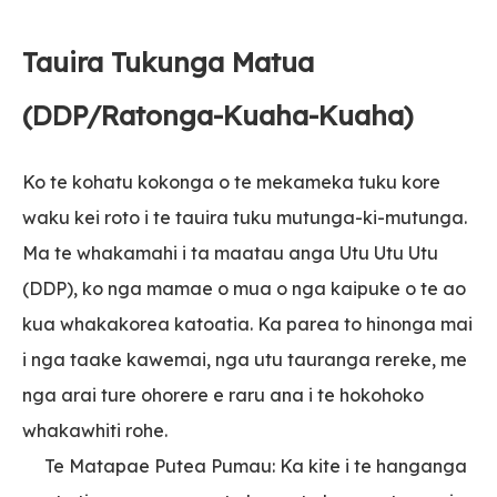
Tauira Tukunga Matua
(DDP/Ratonga-Kuaha-Kuaha)
Ko te kohatu kokonga o te mekameka tuku kore
waku kei roto i te tauira tuku mutunga-ki-mutunga.
Ma te whakamahi i ta maatau anga Utu Utu Utu
(DDP), ko nga mamae o mua o nga kaipuke o te ao
kua whakakorea katoatia. Ka parea to hinonga mai
i nga taake kawemai, nga utu tauranga rereke, me
nga arai ture ohorere e raru ana i te hokohoko
whakawhiti rohe.
Te Matapae Putea Pumau: Ka kite i te hanganga