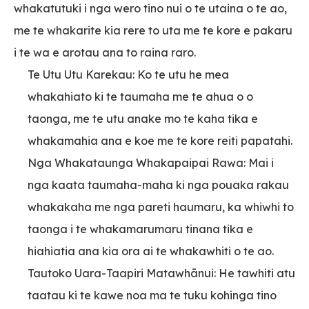
whakatutuki i nga wero tino nui o te utaina o te ao,
me te whakarite kia rere to uta me te kore e pakaru
i te wa e arotau ana to raina raro.
Te Utu Utu Karekau: Ko te utu he mea
whakahiato ki te taumaha me te ahua o o
taonga, me te utu anake mo te kaha tika e
whakamahia ana e koe me te kore reiti papatahi.
Nga Whakataunga Whakapaipai Rawa: Mai i
nga kaata taumaha-maha ki nga pouaka rakau
whakakaha me nga pareti haumaru, ka whiwhi to
taonga i te whakamarumaru tinana tika e
hiahiatia ana kia ora ai te whakawhiti o te ao.
Tautoko Uara-Taapiri Matawhānui: He tawhiti atu
taatau ki te kawe noa ma te tuku kohinga tino