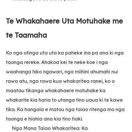
Te Whakahaere Uta Motuhake me
te Taamaha
Ko nga otinga uta uta ka paheke ina pa ana ki nga
taonga rereke. Ahakoa kei te neke koe i nga
waahanga hiko ngawari, nga miihini ahumahi nui
rawa atu, nga rawa kua whakaritea ranei, ko o
maatau tikanga whakahaere motuhake ka
whakarite kia haria to utanga tino uaua ki te kawe
tika. Ka hangaia e matou nga taiao ritenga mo nga
taonga e hiahia ana kia tino tiaki.
Nga Mana Taiao Whakaritea: Ka