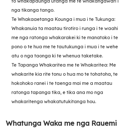
to whakapaunga utanga me te whakangawari i
nga tikanga tango.
Te Whakaaetanga Kounga i mua i te Tukunga:
Whakanuia ta maatau tirotiro i runga i te waahi
me nga ratonga whakarakei ki te manatoko i te
pono o te hua me te tautukunga i mua i te wehe
atu o nga taonga ki te whenua taketake.
Te Tapanga Whakaritea me te Whakaritea: Me
whakarite kia rite tonu o hua mo te tohatoha, te
hokohoko ranei i te taenga mai me a maatau
ratonga tapanga tika, e tika ana mo nga
whakaritenga whakatutukitanga hou.
Whatunga Waka me nga Rauemi