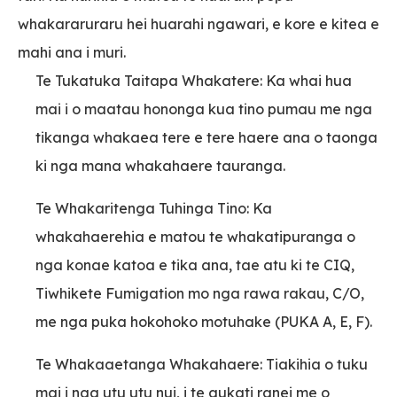
whakararuraru hei huarahi ngawari, e kore e kitea e
mahi ana i muri.
Te Tukatuka Taitapa Whakatere: Ka whai hua
mai i o maatau hononga kua tino pumau me nga
tikanga whakaea tere e tere haere ana o taonga
ki nga mana whakahaere tauranga.
Te Whakaritenga Tuhinga Tino: Ka
whakahaerehia e matou te whakatipuranga o
nga konae katoa e tika ana, tae atu ki te CIQ,
Tiwhikete Fumigation mo nga rawa rakau, C/O,
me nga puka hokohoko motuhake (PUKA A, E, F).
Te Whakaaetanga Whakahaere: Tiakihia o tuku
mai i nga utu utu nui, i te aukati ranei me o