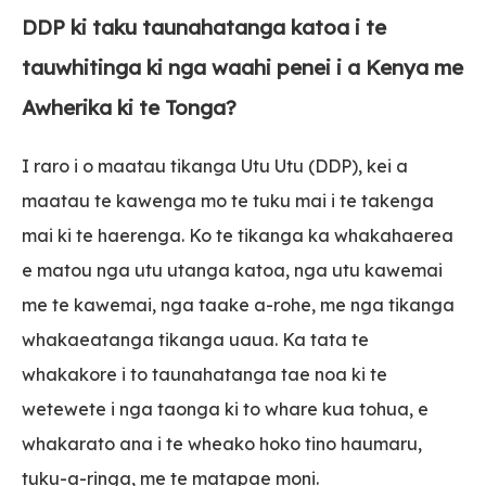
DDP ki taku taunahatanga katoa i te
tauwhitinga ki nga waahi penei i a Kenya me
Awherika ki te Tonga?
I raro i o maatau tikanga Utu Utu (DDP), kei a
maatau te kawenga mo te tuku mai i te takenga
mai ki te haerenga. Ko te tikanga ka whakahaerea
e matou nga utu utanga katoa, nga utu kawemai
me te kawemai, nga taake a-rohe, me nga tikanga
whakaeatanga tikanga uaua. Ka tata te
whakakore i to taunahatanga tae noa ki te
wetewete i nga taonga ki to whare kua tohua, e
whakarato ana i te wheako hoko tino haumaru,
tuku-a-ringa, me te matapae moni.