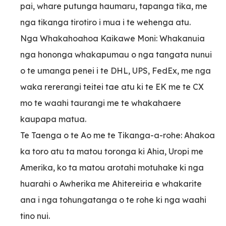
pai, whare putunga haumaru, tapanga tika, me
nga tikanga tirotiro i mua i te wehenga atu.
Nga Whakahoahoa Kaikawe Moni: Whakanuia
nga hononga whakapumau o nga tangata nunui
o te umanga penei i te DHL, UPS, FedEx, me nga
waka rererangi teitei tae atu ki te EK me te CX
mo te waahi taurangi me te whakahaere
kaupapa matua.
Te Taenga o te Ao me te Tikanga-a-rohe: Ahakoa
ka toro atu ta matou toronga ki Ahia, Uropi me
Amerika, ko ta matou arotahi motuhake ki nga
huarahi o Awherika me Ahitereiria e whakarite
ana i nga tohungatanga o te rohe ki nga waahi
tino nui.