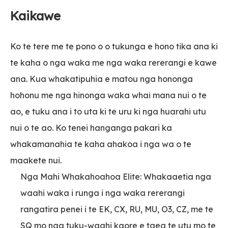
Kaikawe
Ko te tere me te pono o o tukunga e hono tika ana ki
te kaha o nga waka me nga waka rererangi e kawe
ana. Kua whakatipuhia e matou nga hononga
hohonu me nga hinonga waka whai mana nui o te
ao, e tuku ana i to uta ki te uru ki nga huarahi utu
nui o te ao. Ko tenei hanganga pakari ka
whakamanahia te kaha ahakoa i nga wa o te
maakete nui.
Nga Mahi Whakahoahoa Elite: Whakaaetia nga
waahi waka i runga i nga waka rererangi
rangatira penei i te EK, CX, RU, MU, O3, CZ, me te
SQ mo nga tuku-waahi kaore e taea te utu mo te