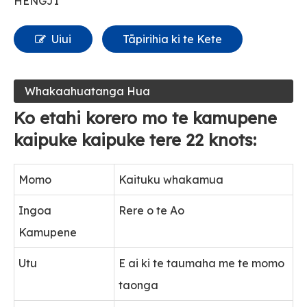
HENGJI
Uiui
Tāpirihia ki te Kete
Whakaahuatanga Hua
Ko etahi korero mo te kamupene
kaipuke kaipuke tere 22 knots:
Momo
Kaituku whakamua
Ingoa
Rere o te Ao
Kamupene
Utu
E ai ki te taumaha me te momo
taonga