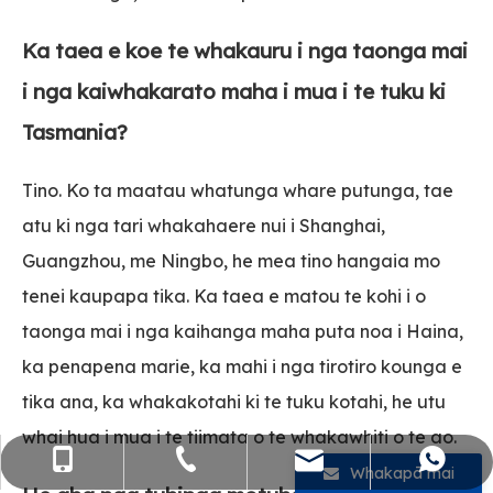
Ka taea e koe te whakauru i nga taonga mai
i nga kaiwhakarato maha i mua i te tuku ki
Tasmania?
Tino. Ko ta maatau whatunga whare putunga, tae
atu ki nga tari whakahaere nui i Shanghai,
Guangzhou, me Ningbo, he mea tino hangaia mo
tenei kaupapa tika. Ka taea e matou te kohi i o
taonga mai i nga kaihanga maha puta noa i Haina,
ka penapena marie, ka mahi i nga tirotiro kounga e
tika ana, ka whakakotahi ki te tuku kotahi, he utu
whai hua i mua i te tiimata o te whakawhiti o te ao.
sales@flying-trans.com
+86-755-36973380
+86- 15818568920
+86 13554758640
Whakapā mai