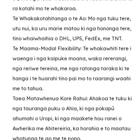
ra kotahi mo te whakaroa.
Te Whakakotahitanga o te Ao: Mo nga tuku tere,
utu nui, ka uru marie matou ki nga hononga tere,
tino whaiwhaihia o DHL, UPS, FedEx, me TNT.
Te Maama-Modal Flexibility: Te whakawhiti tere i
waenga i nga kaipuke moana, waka rererangi,
nga reriwe tereina, me nga ratonga taraka ki te
hanga i te huarahi tino pai mo to raarangi waahi
me to tahua.
Taea Matawhenua Kore Rahui: Ahakoa te tuku ki
nga tauranga puku o Ahia, ki nga pokapū
ahumahi o Uropi, ki nga maakete hou ranei o
Awherika me Ahitereiria, ka horahia e to maatau
whatunga te ao me te pono.