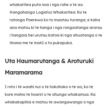
whakaritea puta noa i nga rohe o te ao.
Hangahanga Logistics Whakaritea: Ko te
ratonga Paerewa ko to maatau turanga; e kaha
ana matou ki te hanga i nga rongoatanga arorau
i hangaia hei urutau katoa ki nga ahuatanga o te
tinana me te matū o to pukapuka.
Uta Haumarutanga & Aroturuki
Maramarama
I roto i te waahi nui o te hokohoko o te ao, ko te
kore mohio te hoariri o te ahunga whakamua. Ka
whakakapihia e matou te awangawanga o nga