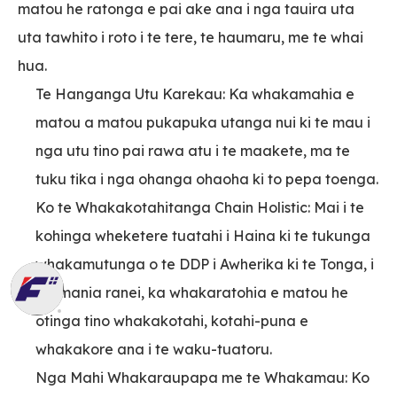
matou he ratonga e pai ake ana i nga tauira uta
uta tawhito i roto i te tere, te haumaru, me te whai
hua.
Te Hanganga Utu Karekau: Ka whakamahia e
matou a matou pukapuka utanga nui ki te mau i
nga utu tino pai rawa atu i te maakete, ma te
tuku tika i nga ohanga ohaoha ki to pepa toenga.
Ko te Whakakotahitanga Chain Holistic: Mai i te
kohinga wheketere tuatahi i Haina ki te tukunga
whakamutunga o te DDP i Awherika ki te Tonga, i
Tasmania ranei, ka whakaratohia e matou he
otinga tino whakakotahi, kotahi-puna e
whakakore ana i te waku-tuatoru.
Nga Mahi Whakaraupapa me te Whakamau: Ko