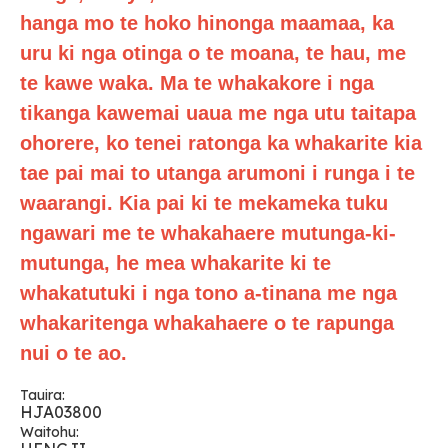
hanga mo te hoko hinonga maamaa, ka
uru ki nga otinga o te moana, te hau, me
te kawe waka. Ma te whakakore i nga
tikanga kawemai uaua me nga utu taitapa
ohorere, ko tenei ratonga ka whakarite kia
tae pai mai to utanga arumoni i runga i te
waarangi. Kia pai ki te mekameka tuku
ngawari me te whakahaere mutunga-ki-
mutunga, he mea whakarite ki te
whakatutuki i nga tono a-tinana me nga
whakaritenga whakahaere o te rapunga
nui o te ao.
Tauira:
HJA03800
Waitohu: