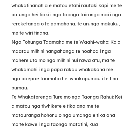
whakatinanahia e matou etahi rautaki kapi me te
putunga hei tiaki i nga taonga tairongo mai i nga
rereketanga o te pāmahana, te urunga makuku,
me te wiri tinana.
Nga Tohunga Taamaha me te Waahi-waho: Ko o
maatau miihini hangahanga te hoahoa i nga
mahere uta mo nga miihini nui rawa atu, ma te
whakamahi i nga papa rakau whakakaha me
nga paepae taumaha hei whakapumau i te tino
pumau.
Te Whakaterenga Ture mo nga Taonga Rahui: Kei
a matou nga tiwhikete e tika ana me te
matauranga hohonu o nga umanga e tika ana
mo te kawe i nga taonga matatini, kua