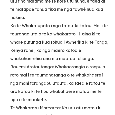
utu tino marama me te kore utu huna, e taea ai
te matapae tahua tika me nga tawhē hua kua
tiakina.
Ko te Whakatupato i nga tatau-ki-tatau: Mai i te
tauranga uta o to kaiwhakarato i Haina ki to
whare putunga kua tohua i Awherika ki te Tonga,
Kenya ranei, ko nga maero katoa e
whakahaerehia ana e o maatau tohunga.
Rauemi Arotautanga: Whakaorangia o roopu o
roto mai i te taumahatanga o te whakahaere i
nga mahi torangapu utauta, ka taea e ratou te
aro katoa ki te tipu whakahaere matua me te
tipu o te maakete.
Te Whakararu Morearea: Ka uru atu matou ki