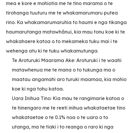
mea e kore e mohiotia me te tino marama o te
tirohanga tuuturu me te whakamarumaru putea
rino. Ka whakamarumaruhia to haumi e nga tikanga
haumarutanga matawhānui, kia mau tonu koe ki te
whakahaere katoa o to mekameka tuku mai i te
wehenga atu ki te tuku whakamutunga.
Te Aroturuki Maarama Ake: Aroturuki i te waahi
matawhenua me te mana o to tukunga ma o
maatau angamahi aro turuki maamaa, kia mohio
koe ki nga tohu katoa.
Uara Inihua Tino: Kia mau te rangimarie katoa o
te hinengaro me te reeti inihua whakataetae tino
whakataetae o te 0.1% noa o te uara o to
utanga, ma te tiaki i to reanga o raro ki nga