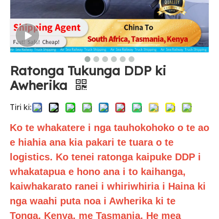
Ratonga Tukunga DDP ki
Awherika
Tiri ki:
Ko te whakatere i nga tauhokohoko o te ao
e hiahia ana kia pakari te tuara o te
logistics. Ko tenei ratonga kaipuke DDP i
whakatapua e hono ana i to kaihanga,
kaiwhakarato ranei i whiriwhiria i Haina ki
nga waahi puta noa i Awherika ki te
Tonga, Kenya, me Tasmania. He mea