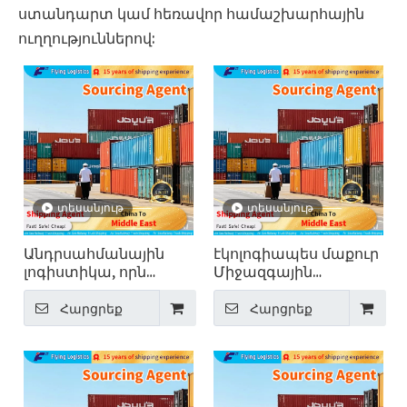
ստանդարտ կամ հեռավոր համաշխարհային
ուղղություններով:
տեսանյութ
տեսանյութ
Անդրսահմանային
էկոլոգիապես մաքուր
լոգիստիկա, որն
Միջազգային
աջակցում է 150+
կոնտեյներային
երկրներին. Թռիչք
տրանսպորտ - Թռիչք
Հարցրեք
Հարցրեք