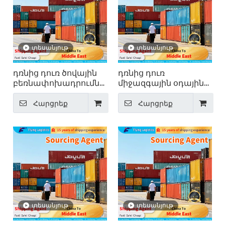
տեսանյութ
տեսանյութ
դռնից դուռ ծովային
դռնից դուռ
բեռնափոխադրումներ
միջազգային օդային
– Թռիչք
բեռնափոխադրումներ
ավելի քան 200
Հարցրեք
Հարցրեք
երկրներ՝ Թռիչք
տեսանյութ
տեսանյութ