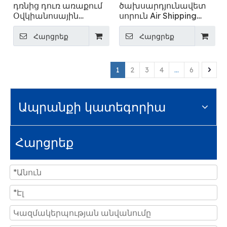
դռնից դուռ առաքում
ծախսարդյունավետ
Օվկիանոսային
սորուն Air Shipping
բեռնափոխադրումներ՝
ընկերություն - Flying
Թռիչք
Հարցրեք
Հարցրեք
1
2
3
4
...
6
Ապրանքի կատեգորիա
Հարցրեք