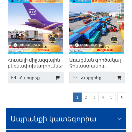
տեսանյութ
տեսանյութ
Հուսալի միջազգային
Առաքման գործակալ
բեռնափոխադրումներ
Չինաստանից
Բանգլադեշ.
միջազգային
Հարցրեք
Հարցրեք
բեռնափոխադրումներ
1
2
3
4
5
Ապրանքի կատեգորիա