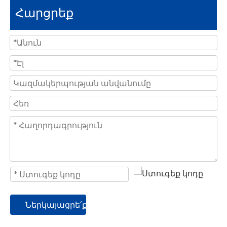
Հարցրեք
Ներկայացրե՛ք