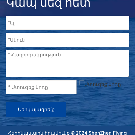
Կապ մեզ հետ
Ներկայացրե՛ք
Հեղինակային իրավունք ©️ 2024 ShenZhen Flying