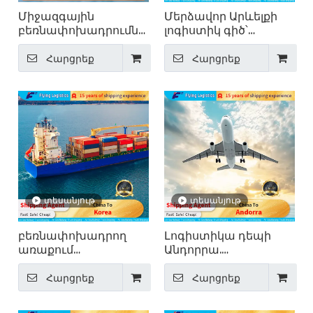
Միջազգային
Մերձավոր Արևելքի
բեռնափոխադրումներ՝
լոգիստիկ գիծ՝
ընդհանուր բեռների
հարկերի
առաքում
մաքսազերծմամբ
Հարցրեք
Հարցրեք
Ռուսաստան
տեսանյութ
տեսանյութ
բեռնափոխադրող
Լոգիստիկա դեպի
առաքում
Անդորրա.
Չինաստանից Կորեա
առաջատար
սննդի փոխադրման
միջազգային
Հարցրեք
Հարցրեք
համար
բեռնափոխադրող