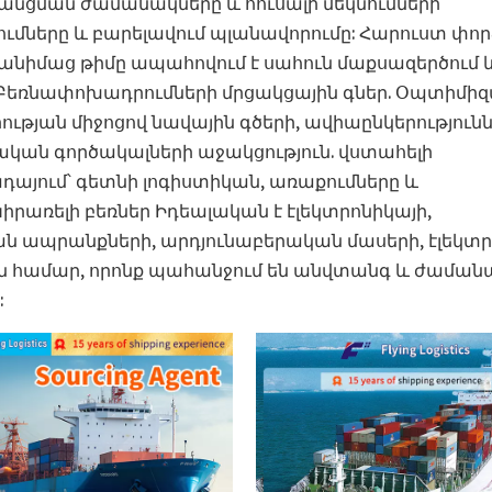
նցման ժամանակները և հուսալի մեկնումների
ումները և բարելավում պլանավորումը: Հարուստ փոր
բանիմաց թիմը ապահովում է սահուն մաքսազերծում 
 Բեռնափոխադրումների մրցակցային գներ. Օպտիմի
ւթյան միջոցով նավային գծերի, ավիաընկերությունն
կան գործակալների աջակցություն. վստահելի
ադայում՝ գետնի լոգիստիկան, առաքումները և
րառելի բեռներ Իդեալական է էլեկտրոնիկայի,
 ապրանքների, արդյունաբերական մասերի, էլեկտր
ան համար, որոնք պահանջում են անվտանգ և ժաման
: