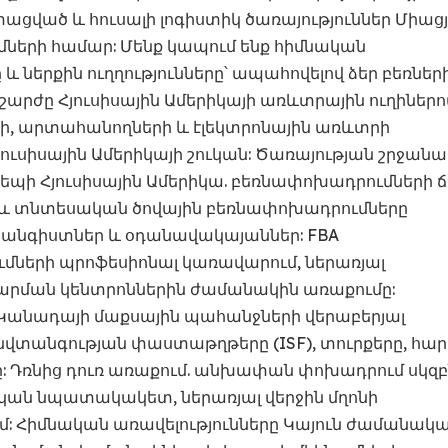
ացված և հուսալի լոգիստիկ ծառայություններ Միաց
երի համար: Մենք կապում ենք հիմնական
ներքին ուղղությունները՝ ապահովելով ձեր բեռներ
ը Հյուսիսային Ամերիկայի առևտրային ուղիներով:
երի, արտահանողների և էլեկտրոնային առևտրի
յուսիսային Ամերիկայի շուկան: Ծառայության շրջանա
եպի Հյուսիսային Ամերիկա. բեռնափոխադրումների ճ
ն և տնտեսական ծովային բեռնափոխադրումները
ահանգիստներ և օդանավակայաններ: FBA
մների պրոֆեսիոնալ կառավարում, ներառյալ
րման կենտրոններին ժամանակին առաքումը:
 Կանադայի մաքսային պահանջների վերաբերյալ
անվտանգության փաստաթղթերը (ISF), տուրքերը, հար
ռնից դուռ առաքում. անխափան փոխադրում սկզ
կան նպատակակետ, ներառյալ վերջին մղոնի
ում: Հիմնական առավելությունները Կայուն ժամանակա