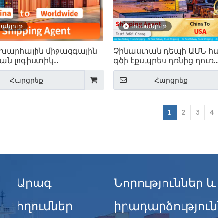
անյութ
տեսանյութ
խարհային միջազգային
Չինաստան դեպի ԱՄՆ հ
ան լոգիստիկ
գծի էքսպրես դռնից դուռ
ւթյուններ. Չինաստան
ծառայություն
ր
Հարցրեք
Հարցրեք
1
2
3
4
Արագ
Նորություններ և
հղումներ
իրադարձություն