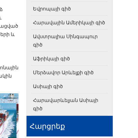
Եվրոպայի գիծ
ձ
և
Հարավային Ամերիկայի գիծ
զացված
երի և
Ավստրալիա Սինգապուր
գիծ
Աֆրիկայի գիծ
ոնային
Մերձավոր Արևելքի գիծ
ակին
Ասիայի գիծ
Հարավարևելյան Ասիայի
գիծ
Հարցրեք