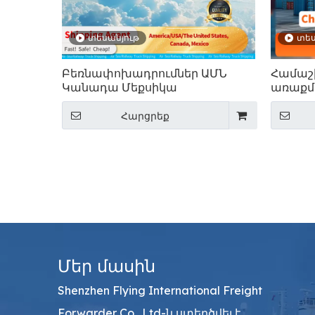
տեսանյութ
տես
Բեռնափոխադրումներ ԱՄՆ
Համաշ
Կանադա Մեքսիկա
առաքմ
ծառայո
ամենու
Հարցրեք
Մեր մասին
Shenzhen Flying International Freight
Forwarder Co., Ltd-ն ստեղծվել է