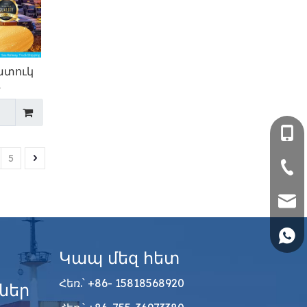
ատուկ
+86- 
5
+86-
sales
+86 1
Կապ մեզ հետ
Հեռ.՝ +86- 15818568920
ներ