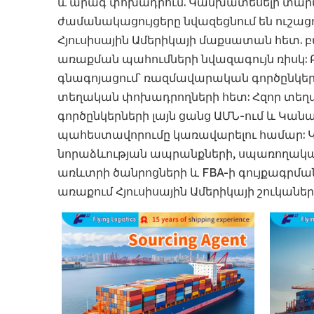
և արագ փոխադրում. Կանխատեսելի տարա
ժամանակացույցերը նվազեցնում են ուշաց
Հյուսիսային Ամերիկայի մաքսատան հետ. 
առաքման պահումների նվազագույն ռիսկ:
գնագոյացում՝ ռազմավարական գործընկերո
տեղական փոխադրողների հետ: Հզոր տեղա
գործընկերների լայն ցանց ԱՄՆ-ում և Կան
պահեստավորումը կառավարելու համար: Կի
նորաձևության ապրանքների, սպառողական
առևտրի ծանրոցների և FBA-ի գույքագրմ
առաքում Հյուսիսային Ամերիկայի շուկաներ