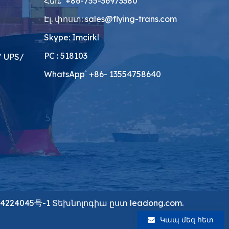
Հեռ.՝ +86-755-36973380
Էլ. փոստ:
sales@flying-trans.com
Skype: Imcirkl
PC : 518103
 UPS/
WhatsApp՝ +86- 13554758640
4224045号-1
Տեխնոլոգիա ըստ
leadong.com.
Կապ մեզ հետ