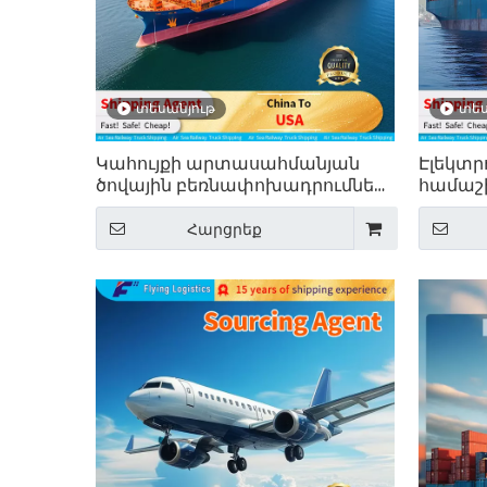
տեսանյութ
տես
Կահույքի արտասահմանյան
Էլեկտր
ծովային բեռնափոխադրումներ
համաշ
Չինաստանից ԱՄՆ
բեռնա
Չինաս
Հարցրեք