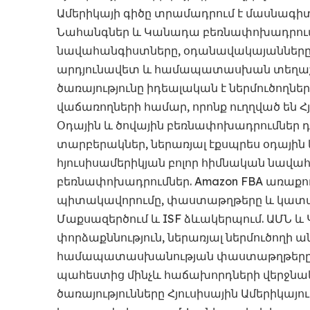
Ամերիկայի գիծը տրամադրում է մասնագիտ
Նահանգներ և Կանադա բեռնափոխադրումն
նավահանգիստները, օդանավակայանները և 
արդյունավետ և համապատասխան տեղաշարժ
ծառայությունը իդեալական է ներմուծողն
վաճառողների համար, որոնք ուղղված են Հ
Օդային և ծովային բեռնափոխադրումներ դ
տարբերակներ, ներառյալ էքսպրես օդայի
հյուսիսամերիկյան բոլոր հիմնական նավ
բեռնափոխադրումներ. Amazon FBA առաքու
պիտակավորումը, փաստաթղթերը և կատա
Մաքսազերծում և ISF ձևակերպում. ԱՄՆ և
փորձաքննություն, ներառյալ ներմուծողի 
համապատասխանության փաստաթղթերը: Դ
պահեստից մինչև հաճախորդների վերջնա
ծառայությունները Հյուսիսային Ամերիկայ