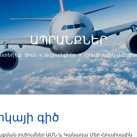
ԱՊՐԱՆՔՆԵՐ
յստեղ եք.
Տուն
»
Ապրանքներ
»
Հյուսիսային Ամերիկ
իկայի գիծ
աքման լուծումներ ԱՄՆ և Կանադա Մեր Հյուսիսային