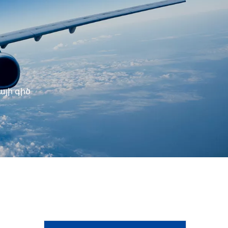
այի գիծ