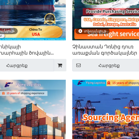
անյութ
տեսանյութ
ոնիկայի
Չինաստան Դռնից դուռ
խարհային ծովային
առաքման գործակալներ
փոխադրումներ
ծովային
տանից ԱՄՆ
բեռնափոխադրումների 
Հարցրեք
Հարցրեք
Բեռնափոխադրումներ Ա
Կանադա, Սինգապուր,
Մալայզիա, Դուբայ, Եվրո
Ավստրալիա