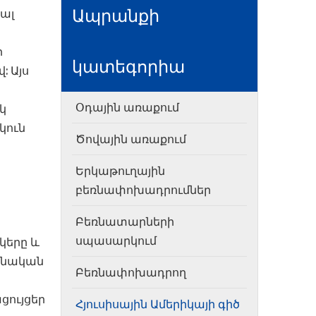
Ապրանքի
յալ
ի
կատեգորիա
 Այս
Օդային առաքում
կ
կուն
Ծովային առաքում
Երկաթուղային
բեռնափոխադրումներ
Բեռնատարների
սպասարկում
կերը և
բնական
Բեռնափոխադրող
ցույցեր
Հյուսիսային Ամերիկայի գիծ