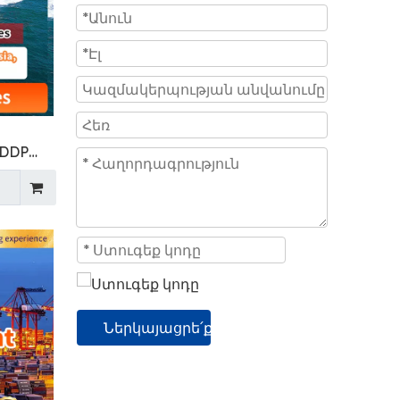
 DDP
համար
ՄՆ,
պա,
Ներկայացրե՛ք