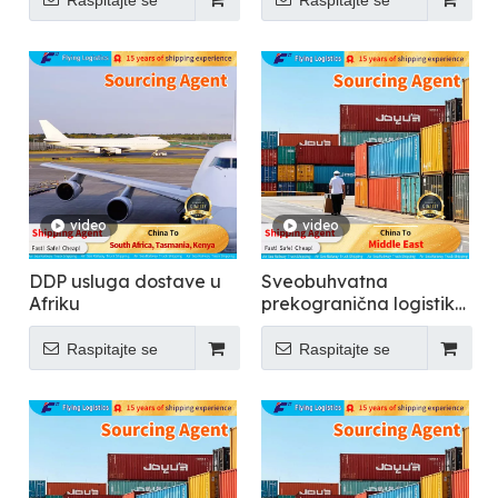
Raspitajte se
Raspitajte se
video
video
DDP usluga dostave u
Sveobuhvatna
Afriku
prekogranična logistika
koja podržava 150+
zemalja - Letenje
Raspitajte se
Raspitajte se