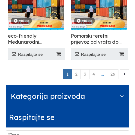
video
video
eco-friendly
Pomorski teretni
Međunarodni
prijevoz od vrata do
kontejnerski prijevoz -
vrata - Letenje
Letenje
Raspitajte se
Raspitajte se
1
2
3
4
...
26
Kategorija proizvoda
Raspitajte se