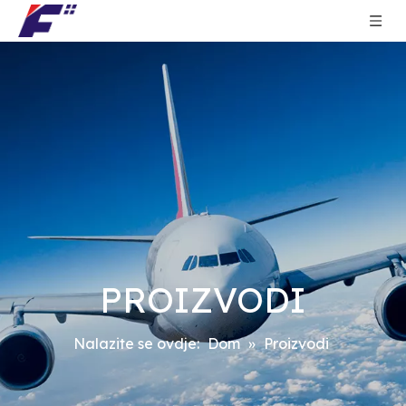
PROIZVODI
Nalazite se ovdje:
Dom
»
Proizvodi