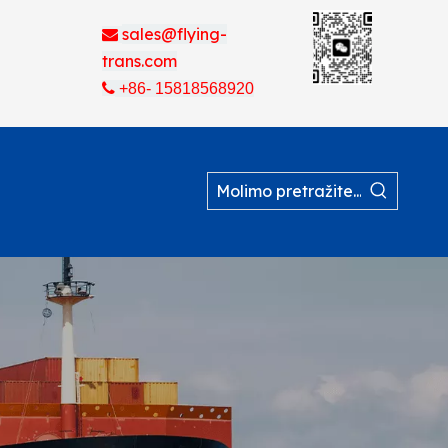
sales@flying-

trans.com

+86- 15818568920