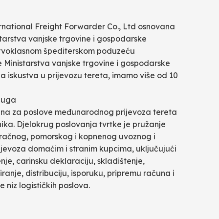
rnational Freight Forwarder Co., Ltd osnovana
starstva vanjske trgovine i gospodarske
 prvoklasnom špediterskom poduzeću
Ministarstva vanjske trgovine i gospodarske
a iskustva u prijevozu tereta, imamo više od 10
sluga
irana za poslove međunarodnog prijevoza tereta
nika. Djelokrug poslovanja tvrtke je pružanje
zračnog, pomorskog i kopnenog uvoznog i
ijevoza domaćim i stranim kupcima, uključujući
nje, carinsku deklaraciju, skladištenje,
ranje, distribuciju, isporuku, pripremu računa i
 niz logističkih poslova.