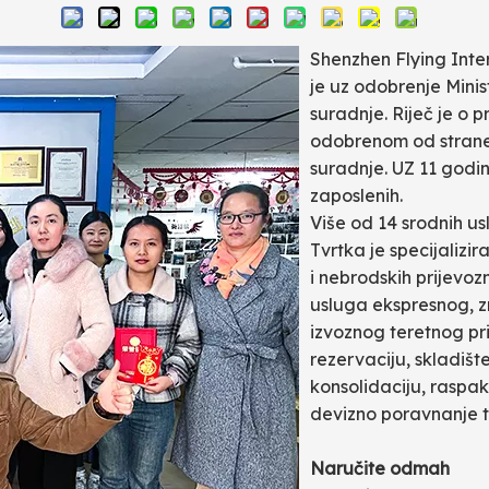
Shenzhen Flying Inte
je uz odobrenje Mini
suradnje. Riječ je o
odobrenom od strane 
suradnje. UZ 11 godin
zaposlenih.
Više od 14 srodnih u
Tvrtka je specijaliz
i nebrodskih prijevoz
usluga ekspresnog, 
izvoznog teretnog pr
rezervaciju, skladište
konsolidaciju, raspaki
devizno poravnanje te
Naručite odmah