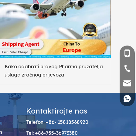
+86- 
Kako odabrati pravog Pharma pružatelja
+86-
usluga zračnog prijevoza
sales
+86 1
Kontaktirajte nas
Telefon: +86- 15818568920
ji
a
Tel: +86-755-36973380