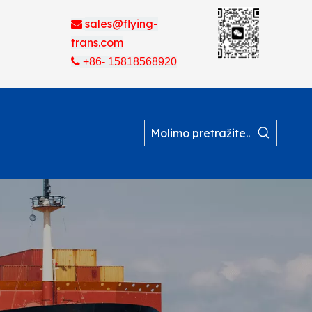
sales@flying-

trans.com

+86- 15818568920