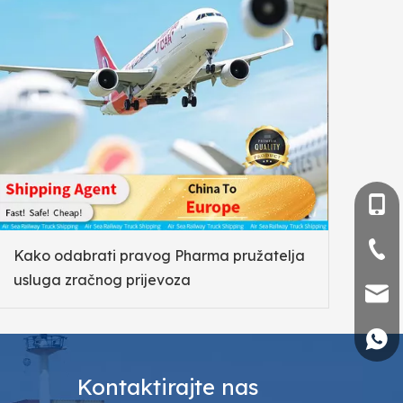
+86- 
+86-
Kako odabrati pravog Pharma pružatelja
usluga zračnog prijevoza
sales
+86 1
Kontaktirajte nas