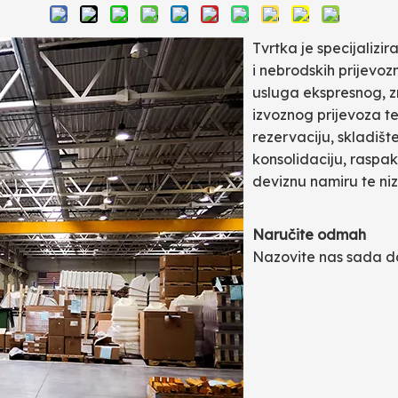
Tvrtka je specijaliz
i nebrodskih prijevoz
usluga ekspresnog, 
izvoznog prijevoza t
rezervaciju, skladište
konsolidaciju, raspaki
deviznu namiru te niz 
Naručite odmah
Nazovite nas sada 