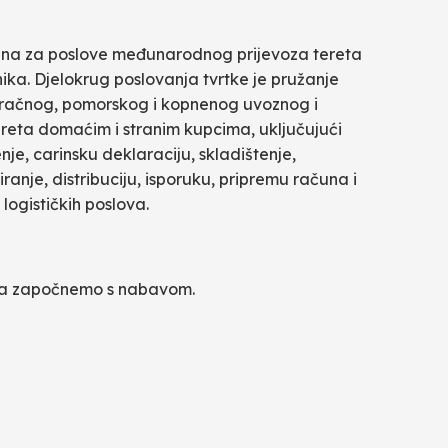
irana za poslove međunarodnog prijevoza tereta
nika. Djelokrug poslovanja tvrtke je pružanje
zračnog, pomorskog i kopnenog uvoznog i
ereta domaćim i stranim kupcima, uključujući
nje, carinsku deklaraciju, skladištenje,
ranje, distribuciju, isporuku, pripremu računa i
logističkih poslova.
da započnemo s nabavom.