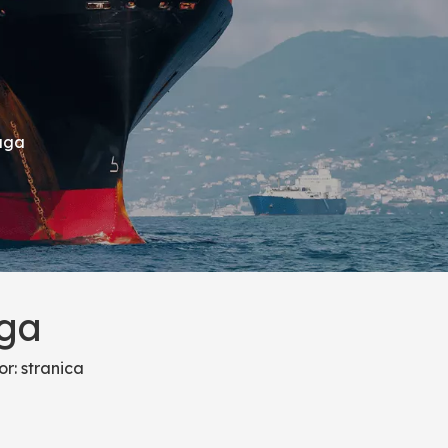
luga
uga
or:
stranica