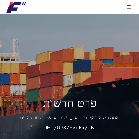
פרט חדשות
אתה נמצא כאן:
בַּיִת
»
חֲדָשׁוֹת
»
שיתוף פעולה עם
DHL/UPS/FedEx/TNT