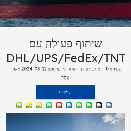
שיתוף פעולה עם
DHL/UPS/FedEx/TNT
צפיות:
0
מחבר: עורך האתר זמן פרסום: 2024-03-12 מקור:
אֲתַר
לִשְׁאוֹל