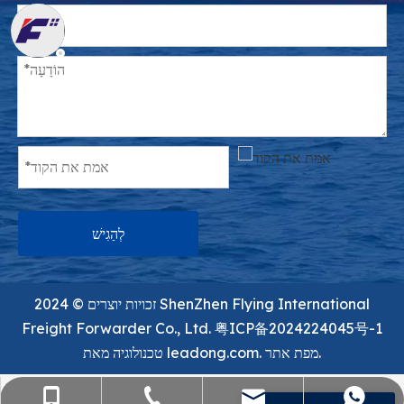
לְהַגִישׁ
זכויות יוצרים ©️ 2024 ShenZhen Flying International
Freight Forwarder Co., Ltd.
粤ICP备2024224045号-1
מפת אתר.
leadong.com.
טכנולוגיה מאת
sales@flying-trans.com
+86-755-36973380
+86- 15818568920
+86 13554758640