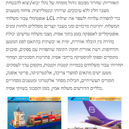
האזוריות. שחרור ממכס: ניהול מומחה של נהלי יבוא/יצוא להבטחת
מעבר חלק ללא עיכובים. שירותי קונסולידציה: איחוד מטענים
אופטימלי עבור משלוחי LCL כדי להפחית עלויות ולשפר את יעילות
המשלוח. יתרונות מרכזיים זמני מעבר קצרים: מסלולים ולוחות זמנים
אופטימליים לאספקה ​​בזמן בתוך אסיה. מצבי משלוח גמישים: יכולת
בחירה בין הובלה אווירית, ימית או יבשתית בהתאם לסוג המטען
והדחיפות. רשת אזורית חזקה: הקימה שותפויות עם ספקים, סוכנים
מקומיים וספקי לוגיסטיקה ברחבי אסיה. פתרונות חסכוניים: תמחור
תחרותי עבור משלוחים בכמויות קטנות וקטנות, מקסום ערך לעסקים.
מטען ישים מתאים למוצרי צריכה, אלקטרוניקה, פריטי אופנה,
חומרים תעשייתיים, חבילות מסחר אלקטרוני ומטענים מסחריים
כלליים הדורשים משלוח אמין, בזמן וחסכוני בשווקי אסיה.