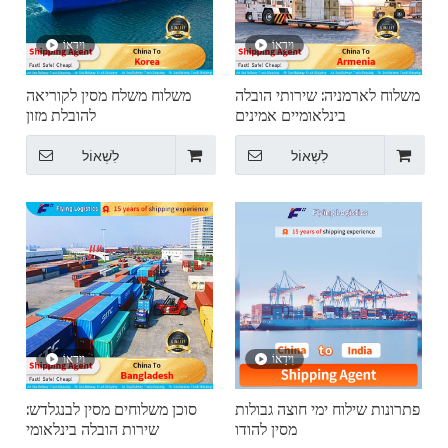
וִידֵאוֹ
וִידֵאוֹ
משלוח לארמניה: שירותי הובלה
משלוח משלח מסין לקוריאה
בינלאומיים אמינים
להובלת מזון
לִשְׁאוֹל
לִשְׁאוֹל
וִידֵאוֹ
וִידֵאוֹ
פתרונות שילוח ימי חוצה גבולות
סוכן משלוחים מסין לבנגלדש:
מסין להודו
שירות הובלה בינלאומי