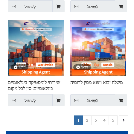
לִשְׁאוֹל
לִשְׁאוֹל
וִידֵאוֹ
וִידֵאוֹ
משלח יבוא ויצוא מסין לרוסיה
שירותי לוגיסטיקה בינלאומיים
בינלאומיים: סין לכל מקום
לִשְׁאוֹל
לִשְׁאוֹל
1
2
3
4
5