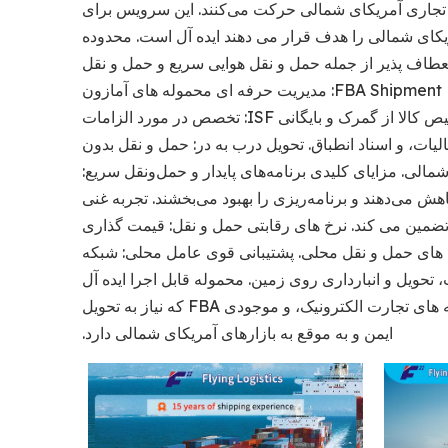
 تجاری آمریکای شمالی حرکت می‌کنند. این سرویس برای
ریکای شمالی را هدف قرار می دهند ایده آل است. محدوده
عطاف پذیر از جمله حمل و نقل هوایی سریع و حمل و نقل
دریایی اقتصادی به تمام بنادر و فرودگاه های اصلی آمریکای شمالی. FBA Shipment Handling: مدیریت حرفه ای محموله های آمازون
FBA، از جمله برچسب زدن، مستندسازی و تحویل به موقع به مراکز انجام. ترخیص کالا از گمرک و بایگانی ISF: تخصص در مورد الزامات
ادا، از جمله پرونده امنیت واردکننده (ISF)، عوارض، مالیات، و اسناد انطباق. تحویل درب به در: حمل و نقل بدون
مالی. مزایای کلیدی برنامه‌های پایدار و حمل‌ونقل سریع:
اهش می‌دهند و برنامه‌ریزی را بهبود می‌بخشند. تجربه غنی
ضمین می کند. نرخ های رقابتی حمل و نقل: قیمت گذاری
های حمل و نقل محلی. پشتیبانی قوی عامل محلی: شبکه
 تحویل و انبارداری روی زمین. محموله قابل اجرا ایده آل
برای لوازم الکترونیکی، کالاهای مد، محصولات مصرفی، قطعات صنعتی، بسته های تجارت الکترونیک، و موجودی FBA که نیاز به تحویل
ایمن و به موقع به بازارهای آمریکای شمالی دارد.