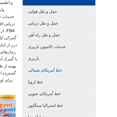
و اطمین
وار
حمل و نقل هوایی
خدمات حم
حمل و نقل دریایی
حمل و نقل راه آهن
درز از انب
خدمات کامیون باربری
زمان‌های 
باربری
با گمرک آ
بهینه از 
خط آمریکای شمالی
گسترده ای
خط اروپا
خط آمریکای جنوبی
خط استرالیا سنگاپور