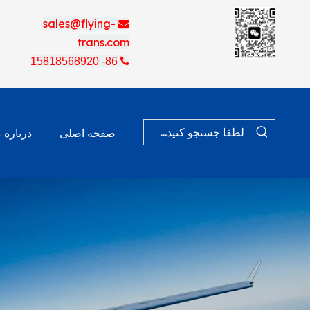
sales@flying-

trans.com
86- 15818568920

صفحه اصلی
درباره م