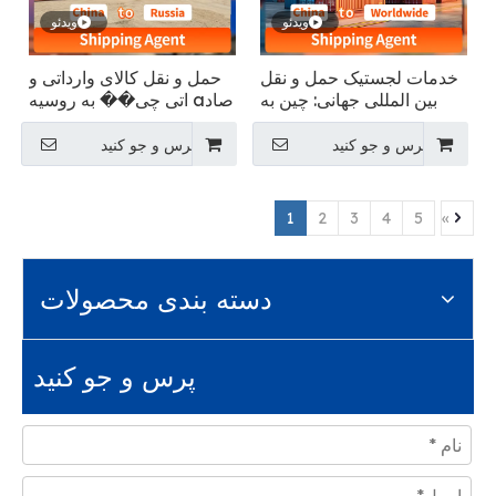
ویدئو
ویدئو
خدمات لجستیک حمل و نقل
حمل و نقل کالای وارداتی و
بین المللی جهانی: چین به
صادa اتی چی�� به روسیه
همه جا
پرس و جو کنید
پرس و جو کنید
1
2
3
4
5
»
دسته بندی محصولات
پرس و جو کنید