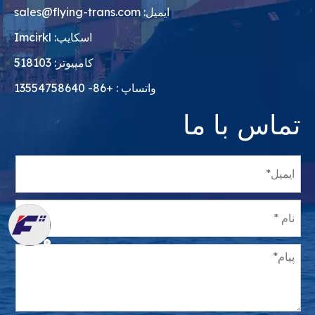
ایمیل:
sales@flying-trans.com
اسکایپ: Imcirkl
کامپیوتر: 518103
واتساپ : +86- 13554758640
تماس با ما