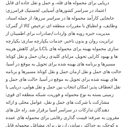
دریایی برای محموله های فله، و حمل و نقل جاده ای قابل
اعتماد در سراسر کشورهای آسیایی. لجستیک فرامرزی:
جابجایی کارآمد محموله ها در سراسر مرزها، از جمله اسناد،
وظایف، و انطباق با مقررات منطقه ای. ترخیص کالا از گمرک:
مدیریت خبره رویه های واردات/صادرات برای اطمینان از
ترانزیت روان و بدون تاخیر. خدمات یکپارچه سازی: یکپارچه
سازی محموله بهینه برای محموله های LCL برای کاهش هزینه
ها و بهبود کارایی تحویل. مزایای کلیدی زمان حمل و نقل کوتاه:
مسیرها و برنامه های بهینه شده برای تحویل به موقع در آسیا.
حالت های حمل و نقل ازمان حمل و نقل کوتاه: مسیرها و برنامه
های بهینه شده برای تحویل به موقع در آسیا. حالت های حمل و
نقل انعطاف پذیر: امکان انتخاب بین حمل و نقل هوایی، دریایی یا
زمینی بسته به نوع محموله و فوریت. شبکه منطقه ای قوی:
مشارکت با شرکت های حمل و نقل، عوامل محلی و ارائه
دهندگان تدارکات در سراسر آسیا برقرار شد. راه حل های
مقرون به صرفه: قیمت گذاری رقابتی برای محموله های عمده
و کوچک، به حداکثر رساندن ارزش برای مشاغل. محموله قابل