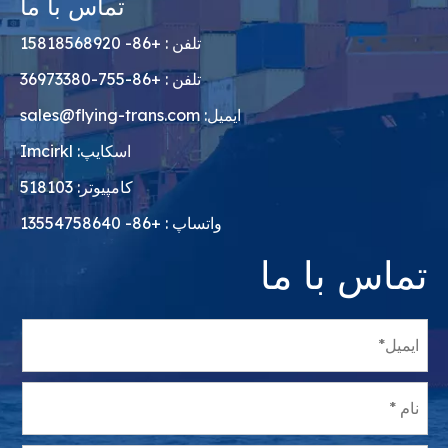
تماس با ما
تلفن : +86- 15818568920
تلفن : +86-755-36973380
ایمیل:
sales@flying-trans.com
اسکایپ: Imcirkl
کامپیوتر: 518103
واتساپ : +86- 13554758640
تماس با ما