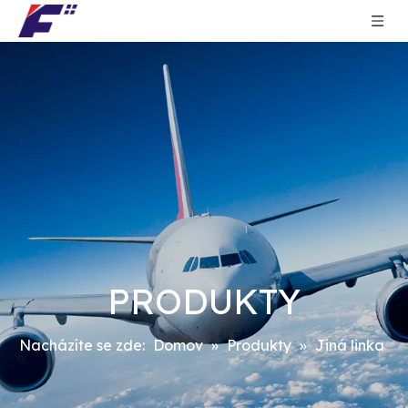
PRODUKTY
Nacházíte se zde:
Domov
»
Produkty
»
Jiná linka