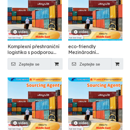
video
video
Komplexní přeshraniční
eco-friendly
logistika s podporou
Mezinárodní
více než 150 zemí –
kontejnerová doprava -
létání
Létání
Zeptejte se
Zeptejte se
video
video